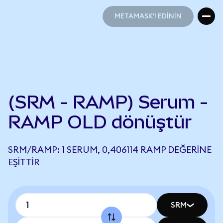
METAMASK'I EDİNİN
METAMASK'I EDİNİN
(SRM - RAMP) Serum -
RAMP OLD dönüştür
SRM/RAMP: 1 SERUM, 0,406114 RAMP DEĞERINE
EŞITTIR
SRM