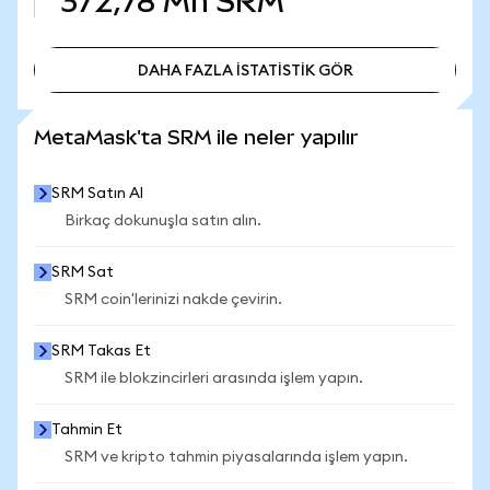
372,78 Mn
SRM
DAHA FAZLA İSTATİSTİK GÖR
DAHA FAZLA İSTATİSTİK GÖR
MetaMask'ta SRM ile neler yapılır
SRM Satın Al
Birkaç dokunuşla satın alın.
SRM Sat
SRM coin'lerinizi nakde çevirin.
SRM Takas Et
SRM ile blokzincirleri arasında işlem yapın.
Tahmin Et
SRM ve kripto tahmin piyasalarında işlem yapın.