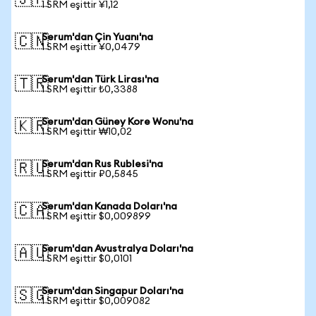
🇯🇵
1 SRM eşittir ¥1,12
Serum'dan Çin Yuanı'na
🇨🇳
1 SRM eşittir ¥0,0479
Serum'dan Türk Lirası'na
🇹🇷
1 SRM eşittir ₺0,3388
Serum'dan Güney Kore Wonu'na
🇰🇷
1 SRM eşittir ₩10,02
Serum'dan Rus Rublesi'na
🇷🇺
1 SRM eşittir ₽0,5845
Serum'dan Kanada Doları'na
🇨🇦
1 SRM eşittir $0,009899
Serum'dan Avustralya Doları'na
🇦🇺
1 SRM eşittir $0,0101
Serum'dan Singapur Doları'na
🇸🇬
1 SRM eşittir $0,009082