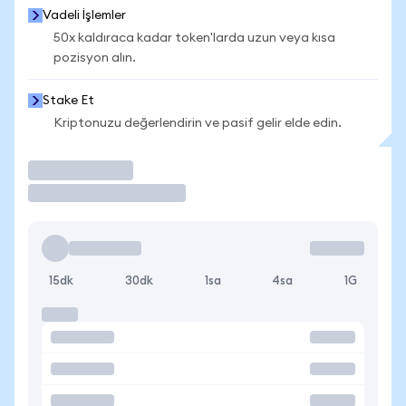
Vadeli İşlemler
50x kaldıraca kadar token'larda uzun veya kısa
pozisyon alın.
Stake Et
Kriptonuzu değerlendirin ve pasif gelir elde edin.
İşlem Yap
15dk
30dk
1sa
4sa
1G