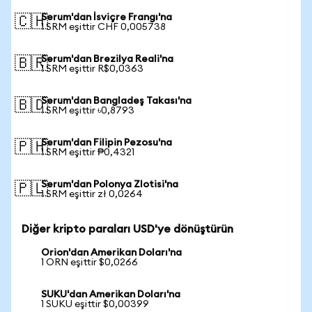
Serum'dan İsviçre Frangı'na
🇨🇭
1 SRM eşittir CHF 0,005738
Serum'dan Brezilya Reali'na
🇧🇷
1 SRM eşittir R$0,0363
Serum'dan Bangladeş Takası'na
🇧🇩
1 SRM eşittir ৳0,8793
Serum'dan Filipin Pezosu'na
🇵🇭
1 SRM eşittir ₱0,4321
Serum'dan Polonya Zlotisi'na
🇵🇱
1 SRM eşittir zł 0,0264
Diğer kripto paraları USD'ye dönüştürün
Orion'dan Amerikan Doları'na
1 ORN eşittir $0,0266
SUKU'dan Amerikan Doları'na
1 SUKU eşittir $0,00399