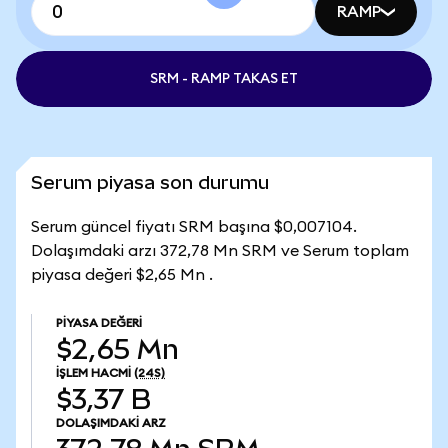
RAMP
SRM - RAMP TAKAS ET
Serum piyasa son durumu
Serum güncel fiyatı SRM başına $0,007104.
Dolaşımdaki arzı 372,78 Mn SRM ve Serum toplam
piyasa değeri $2,65 Mn .
PIYASA DEĞERI
$2,65 Mn
İŞLEM HACMI
(24S)
$3,37 B
DOLAŞIMDAKI ARZ