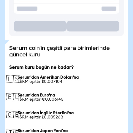
Serum coin'in çeşitli para birimlerinde
güncel kuru
Serum kuru bugün ne kadar?
Serum'dan Amerikan Doları'na
🇺🇸
1 SRM eşittir $0,007104
Serum'dan Euro'na
🇪🇺
1 SRM eşittir €0,006145
Serum'dan İngiliz Sterlini'na
🇬🇧
1 SRM eşittir £0,005263
Serum'dan Japon Yeni'na