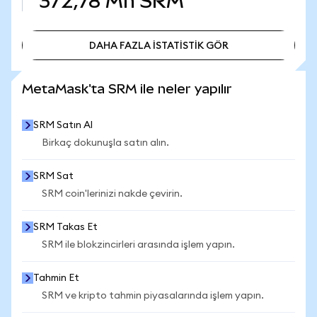
372,78 Mn
SRM
DAHA FAZLA İSTATİSTİK GÖR
DAHA FAZLA İSTATİSTİK GÖR
MetaMask'ta SRM ile neler yapılır
SRM Satın Al
Birkaç dokunuşla satın alın.
SRM Sat
SRM coin'lerinizi nakde çevirin.
SRM Takas Et
SRM ile blokzincirleri arasında işlem yapın.
Tahmin Et
SRM ve kripto tahmin piyasalarında işlem yapın.