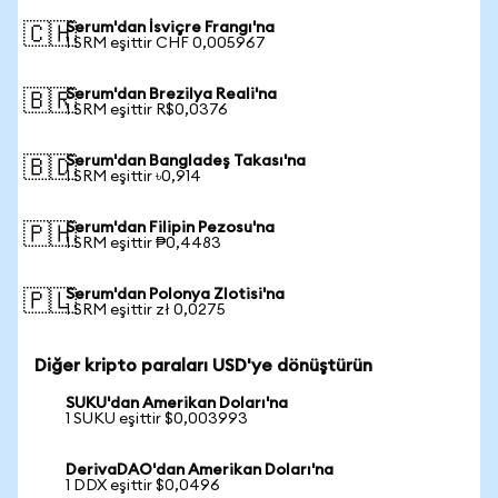
Serum'dan İsviçre Frangı'na
🇨🇭
1 SRM eşittir CHF 0,005967
Serum'dan Brezilya Reali'na
🇧🇷
1 SRM eşittir R$0,0376
Serum'dan Bangladeş Takası'na
🇧🇩
1 SRM eşittir ৳0,914
Serum'dan Filipin Pezosu'na
🇵🇭
1 SRM eşittir ₱0,4483
Serum'dan Polonya Zlotisi'na
🇵🇱
1 SRM eşittir zł 0,0275
Diğer kripto paraları USD'ye dönüştürün
SUKU'dan Amerikan Doları'na
1 SUKU eşittir $0,003993
DerivaDAO'dan Amerikan Doları'na
1 DDX eşittir $0,0496