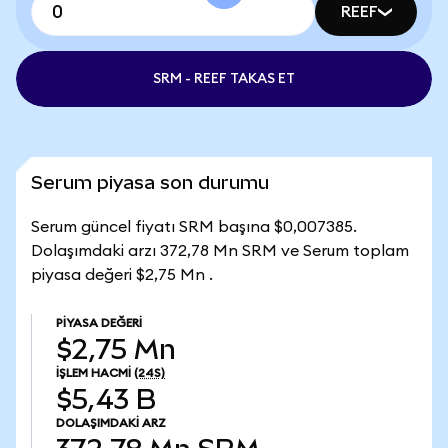
REEF
SRM - REEF TAKAS ET
Serum piyasa son durumu
Serum güncel fiyatı SRM başına $0,007385.
Dolaşımdaki arzı 372,78 Mn SRM ve Serum toplam
piyasa değeri $2,75 Mn .
PIYASA DEĞERI
$2,75 Mn
İŞLEM HACMI
(24S)
$5,43 B
DOLAŞIMDAKI ARZ