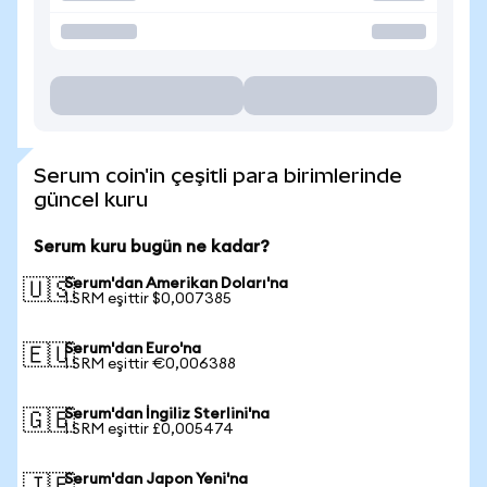
Serum coin'in çeşitli para birimlerinde
güncel kuru
Serum kuru bugün ne kadar?
Serum'dan Amerikan Doları'na
🇺🇸
1 SRM eşittir $0,007385
Serum'dan Euro'na
🇪🇺
1 SRM eşittir €0,006388
Serum'dan İngiliz Sterlini'na
🇬🇧
1 SRM eşittir £0,005474
Serum'dan Japon Yeni'na