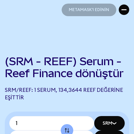
METAMASK'I EDİNİN
METAMASK'I EDİNİN
(SRM - REEF) Serum -
Reef Finance dönüştür
SRM/REEF: 1 SERUM, 134,3644 REEF DEĞERINE
EŞITTIR
SRM