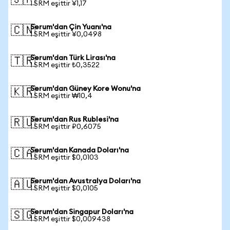
🇯🇵
1 SRM eşittir ¥1,17
Serum'dan Çin Yuanı'na
🇨🇳
1 SRM eşittir ¥0,0498
Serum'dan Türk Lirası'na
🇹🇷
1 SRM eşittir ₺0,3522
Serum'dan Güney Kore Wonu'na
🇰🇷
1 SRM eşittir ₩10,4
Serum'dan Rus Rublesi'na
🇷🇺
1 SRM eşittir ₽0,6075
Serum'dan Kanada Doları'na
🇨🇦
1 SRM eşittir $0,0103
Serum'dan Avustralya Doları'na
🇦🇺
1 SRM eşittir $0,0105
Serum'dan Singapur Doları'na
🇸🇬
1 SRM eşittir $0,009438