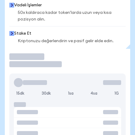
Vadeli İşlemler
50x kaldıraca kadar token'larda uzun veya kısa
pozisyon alın.
Stake Et
Kriptonuzu değerlendirin ve pasif gelir elde edin.
İşlem Yap
15dk
30dk
1sa
4sa
1G