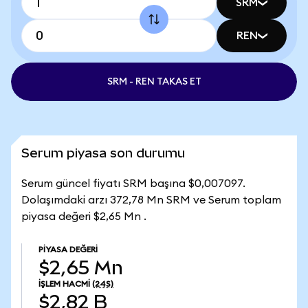
SRM
REN
SRM - REN TAKAS ET
Serum piyasa son durumu
Serum güncel fiyatı SRM başına $0,007097.
Dolaşımdaki arzı 372,78 Mn SRM ve Serum toplam
piyasa değeri $2,65 Mn .
PIYASA DEĞERI
$2,65 Mn
İŞLEM HACMI
(24S)
$2,82 B