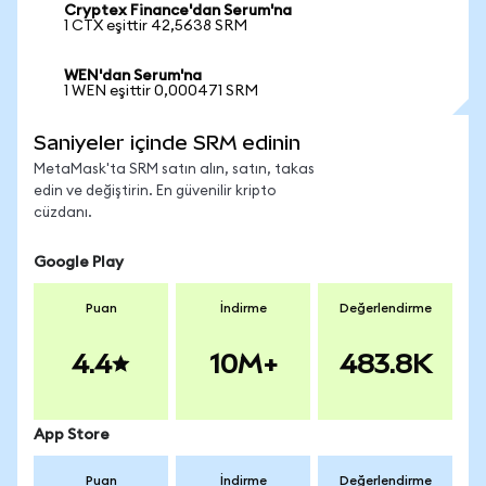
Cryptex Finance'dan Serum'na
1 CTX eşittir 42,5638 SRM
WEN'dan Serum'na
1 WEN eşittir 0,000471 SRM
Saniyeler içinde SRM edinin
MetaMask'ta SRM satın alın, satın, takas
edin ve değiştirin. En güvenilir kripto
cüzdanı.
Google Play
Puan
İndirme
Değerlendirme
4.4
10M+
483.8K
App Store
Puan
İndirme
Değerlendirme