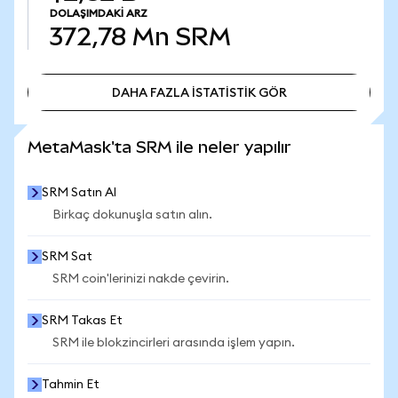
DOLAŞIMDAKI ARZ
372,78 Mn
SRM
DAHA FAZLA İSTATİSTİK GÖR
DAHA FAZLA İSTATİSTİK GÖR
MetaMask'ta SRM ile neler yapılır
SRM Satın Al
Birkaç dokunuşla satın alın.
SRM Sat
SRM coin'lerinizi nakde çevirin.
SRM Takas Et
SRM ile blokzincirleri arasında işlem yapın.
Tahmin Et