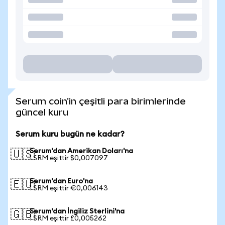
Serum coin'in çeşitli para birimlerinde
güncel kuru
Serum kuru bugün ne kadar?
Serum'dan Amerikan Doları'na
🇺🇸
1 SRM eşittir $0,007097
Serum'dan Euro'na
🇪🇺
1 SRM eşittir €0,006143
Serum'dan İngiliz Sterlini'na
🇬🇧
1 SRM eşittir £0,005262