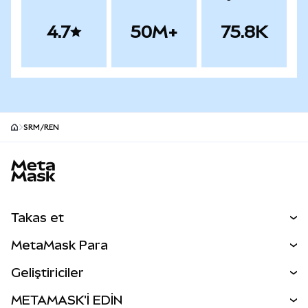
4.7
50M+
75.8K
SRM/REN
MetaMask site alt bilgisi
Takas et
Takas İşlemleri
MetaMask Para
Tahmin Et
YENİ
Kripto Al
Geliştiriciler
Perps
YENİ
MetaMask Kart
Dökümantasyon
METAMASK'İ EDİN
RWA'lar