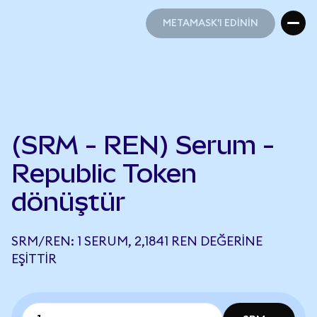
METAMASK'I EDİNİN
METAMASK'I EDİNİN
(SRM - REN) Serum -
Republic Token
dönüştür
SRM/REN: 1 SERUM, 2,1841 REN DEĞERINE
EŞITTIR