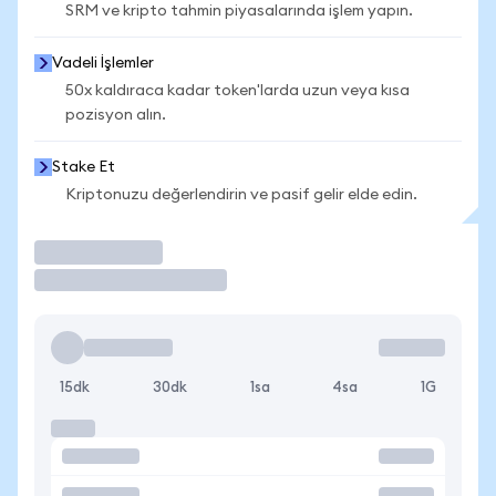
SRM ve kripto tahmin piyasalarında işlem yapın.
Vadeli İşlemler
50x kaldıraca kadar token'larda uzun veya kısa
pozisyon alın.
Stake Et
Kriptonuzu değerlendirin ve pasif gelir elde edin.
İşlem Yap
15dk
30dk
1sa
4sa
1G