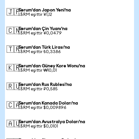
Serum'dan Japon Yeni'na
🇯🇵
1 SRM eşittir ¥1,12
Serum'dan Çin Yuanı'na
🇨🇳
1 SRM eşittir ¥0,0479
Serum'dan Türk Lirası'na
🇹🇷
1 SRM eşittir ₺0,3386
Serum'dan Güney Kore Wonu'na
🇰🇷
1 SRM eşittir ₩10,01
Serum'dan Rus Rublesi'na
🇷🇺
1 SRM eşittir ₽0,585
Serum'dan Kanada Doları'na
🇨🇦
1 SRM eşittir $0,009896
Serum'dan Avustralya Doları'na
🇦🇺
1 SRM eşittir $0,0101