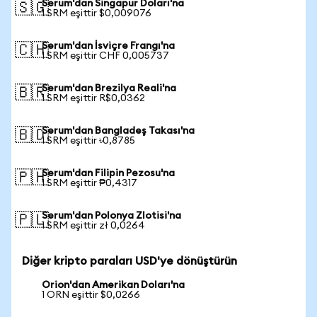
Serum'dan Singapur Doları'na
🇸🇬
1 SRM eşittir $0,009076
Serum'dan İsviçre Frangı'na
🇨🇭
1 SRM eşittir CHF 0,005737
Serum'dan Brezilya Reali'na
🇧🇷
1 SRM eşittir R$0,0362
Serum'dan Bangladeş Takası'na
🇧🇩
1 SRM eşittir ৳0,8785
Serum'dan Filipin Pezosu'na
🇵🇭
1 SRM eşittir ₱0,4317
Serum'dan Polonya Zlotisi'na
🇵🇱
1 SRM eşittir zł 0,0264
Diğer kripto paraları USD'ye dönüştürün
Orion'dan Amerikan Doları'na
1 ORN eşittir $0,0266