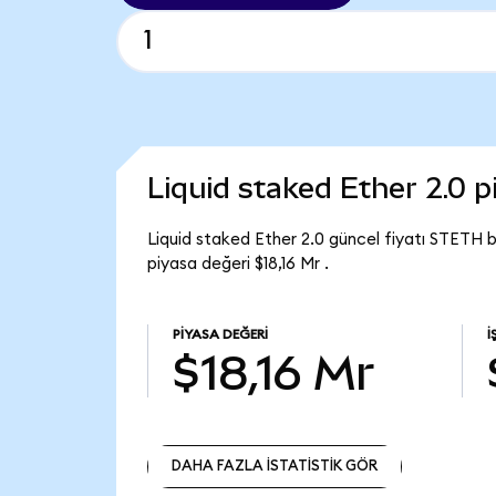
Liquid staked Ether 2.0 
Liquid staked Ether 2.0 güncel fiyatı STETH 
piyasa değeri $18,16 Mr .
PIYASA DEĞERI
İ
$18,16 Mr
DAHA FAZLA İSTATİSTİK GÖR