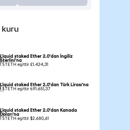
l kuru
Liquid staked Ether 2.0'dan İngiliz

Sterlini'na
1 STETH eşittir £1.424,31
Liquid staked Ether 2.0'dan Türk Lirası'na

1 STETH eşittir ₺91.651,37
Liquid staked Ether 2.0'dan Kanada

Doları'na
1 STETH eşittir $2.680,61