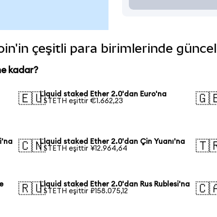
in'in çeşitli para birimlerinde günce
ne kadar?
Liquid staked Ether 2.0'dan Euro'na
🇪🇺
🇬
1 STETH eşittir €1.662,23
i'na
Liquid staked Ether 2.0'dan Çin Yuanı'na
🇨🇳
🇹
1 STETH eşittir ¥12.964,64
e
Liquid staked Ether 2.0'dan Rus Rublesi'na
🇷🇺
🇨
1 STETH eşittir ₽158.075,12