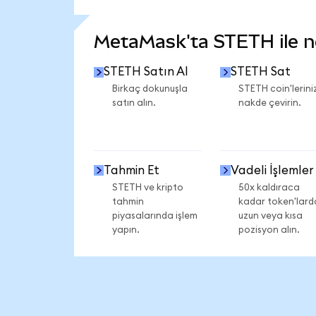
DAHA FAZLA İSTATİSTİK GÖR
MetaMask'ta STETH ile nel
STETH Satın Al
STETH Sat
Birkaç dokunuşla
STETH coin'leriniz
satın alın.
nakde çevirin.
Tahmin Et
Vadeli İşlemler
STETH ve kripto
50x kaldıraca
tahmin
kadar token'lard
piyasalarında işlem
uzun veya kısa
yapın.
pozisyon alın.