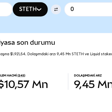
STETH
piyasa son durumu
başına $1.921,54. Dolaşımdaki arzı 9,45 Mn STETH ve Liquid stake
ŞLEM HACMI
(24S)
DOLAŞIMDAKI ARZ
$10,57 Mn
9,45 M