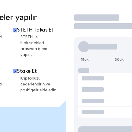
er yapılır
İşlem Yap
STETH Takas Et
i
STETH ile
blokzincirleri
arasında işlem
yapın.
15dk
30dk
Stake Et
Kriptonuzu
a
değerlendirin ve
pasif gelir elde edin.