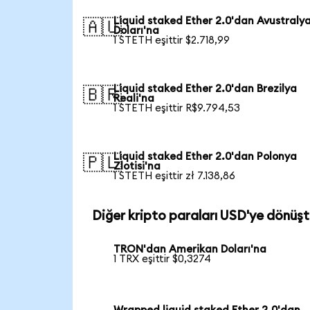
Liquid staked Ether 2.0'dan Avustraly
🇦🇺
Doları'na
1 STETH eşittir $2.718,99
Liquid staked Ether 2.0'dan Brezilya
🇧🇷
Reali'na
1 STETH eşittir R$9.794,53
Liquid staked Ether 2.0'dan Polonya
🇵🇱
Zlotisi'na
1 STETH eşittir zł 7.138,86
Diğer kripto paraları USD'ye dönüşt
TRON'dan Amerikan Doları'na
1 TRX eşittir $0,3274