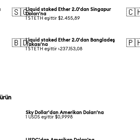
a
Liquid staked Ether 2.0'dan Singapur
🇸🇬
🇨
Doları'na
1 STETH eşittir $2.455,89
Liquid staked Ether 2.0'dan Bangladeş
🇧🇩
🇵
Takası'na
1 STETH eşittir ৳237.153,08
ürün
Sky Dollar'dan Amerikan Doları'na
1 USDS eşittir $0,9998