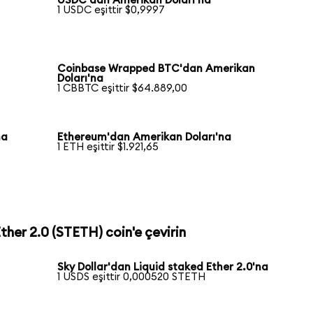
USDC'dan Amerikan Doları'na
1 USDC eşittir $0,9997
Coinbase Wrapped BTC'dan Amerikan
Doları'na
1 CBBTC eşittir $64.889,00
na
Ethereum'dan Amerikan Doları'na
1 ETH eşittir $1.921,65
Ether 2.0 (STETH) coin'e çevirin
Sky Dollar'dan Liquid staked Ether 2.0'na
1 USDS eşittir 0,000520 STETH