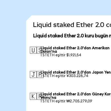
Liquid staked Ether 2.0 co
Liquid staked Ether 2.0 kuru bugün 
Liquid staked Ether 2.0'dan Amerikan
🇺🇸
Doları'na
1 STETH eşittir $1.921,54
Liquid staked Ether 2.0'dan Japon Yen
🇯🇵
1 STETH eşittir ¥303.228,74
Liquid staked Ether 2.0'dan Güney Kor
🇰🇷
Wonu'na
1 STETH eşittir ₩2.705.279,09