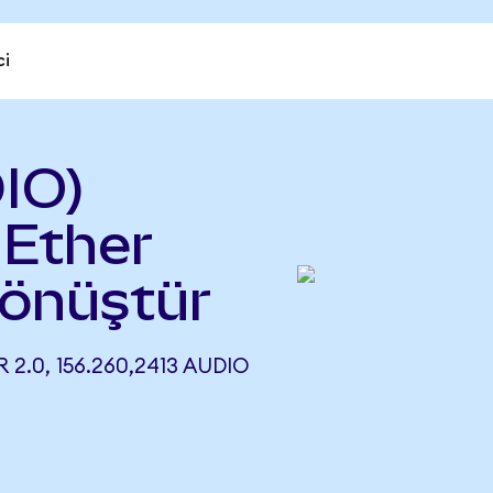
ci
IO)
 Ether
dönüştür
 2.0, 156.260,2413 AUDIO