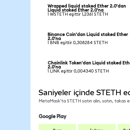
Wrapped liquid staked Ether 2.0'dan
Liquid staked Ether 2.0'na
1 WSTETH eşittir 1,2361 STETH
Binance Coin'dan Liquid staked Ether
2.0'na
1 BNB eşittir 0,308284 STETH
Chainlink Token'dan Liquid staked Eth
2.0'na
1 LINK eşittir 0,004340 STETH
Saniyeler içinde STETH e
MetaMask'ta STETH satın alın, satın, takas edi
Google Play