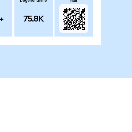
Değerlendirme
İndir
+
75.8K