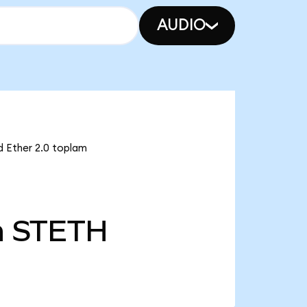
AUDIO
d Ether 2.0 toplam
n
STETH