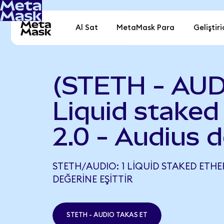
Al Sat
MetaMask Para
Geliştiri
(STETH - AUD
Liquid staked
2.0 - Audius 
STETH/AUDIO: 1 LIQUID STAKED ETHER
DEĞERINE EŞITTIR
STETH - AUDIO TAKAS ET