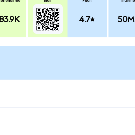
erlendirme
İndir
Puan
İndirme
83.9K
4.7
50M