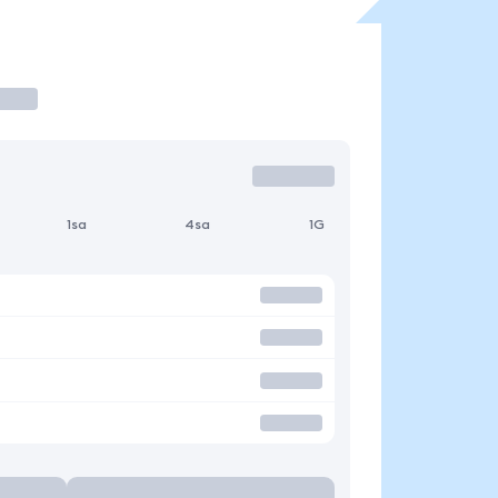
1sa
4sa
1G