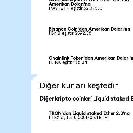
Wrapped liquid staked Ether 2.0'dan
Amerikan Doları'na
1 WSTETH eşittir $2.375,13
Binance Coin'dan Amerikan Doları'na
1 BNB eşittir $592,38
Chainlink Token'dan Amerikan Doları'
1 LINK eşittir $8,34
Diğer kurları keşfedin
Diğer kripto coinleri Liquid staked 
TRON'dan Liquid staked Ether 2.0'na
1 TRX eşittir 0,000170 STETH