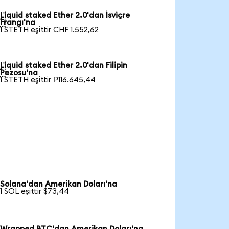
Liquid staked Ether 2.0'dan İsviçre

Frangı'na
1 STETH eşittir CHF 1.552,62
Liquid staked Ether 2.0'dan Filipin

Pezosu'na
1 STETH eşittir ₱116.645,44
Solana'dan Amerikan Doları'na
1 SOL eşittir $73,44