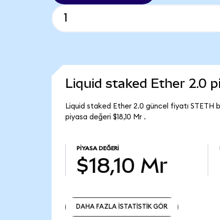
Liquid staked Ether 2.0 
Liquid staked Ether 2.0 güncel fiyatı STETH 
piyasa değeri $18,10 Mr .
PIYASA DEĞERI
$18,10 Mr
DAHA FAZLA İSTATİSTİK GÖR