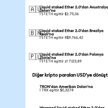
Liquid staked Ether 2.0'dan Avustraly
🇦🇺
Doları'na
1 STETH eşittir $2.711,36
Liquid staked Ether 2.0'dan Brezilya
🇧🇷
Reali'na
1 STETH eşittir R$9.766,42
Liquid staked Ether 2.0'dan Polonya
🇵🇱
Zlotisi'na
1 STETH eşittir zł 7.123,89
Diğer kripto paraları USD'ye dönüşt
TRON'dan Amerikan Doları'na
1 TRX eşittir $0,3274