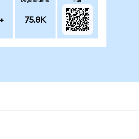
Değerlendirme
İndir
+
75.8K