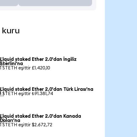
l kuru
Liquid staked Ether 2.0'dan İngiliz

Sterlini'na
1 STETH eşittir £1.420,10
Liquid staked Ether 2.0'dan Türk Lirası'na

1 STETH eşittir ₺91.381,74
Liquid staked Ether 2.0'dan Kanada

Doları'na
1 STETH eşittir $2.672,72