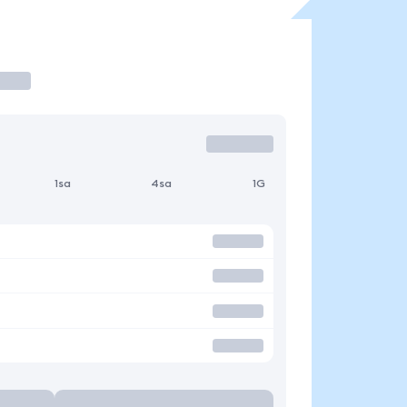
1sa
4sa
1G