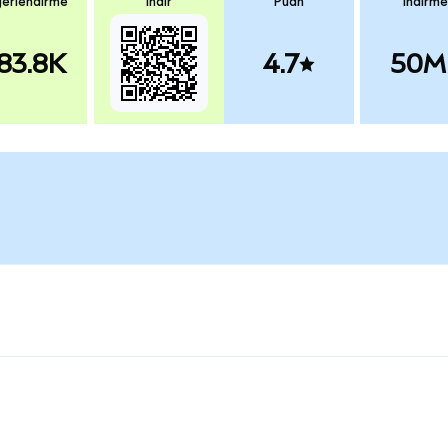
erlendirme
İndir
Puan
İndirme
83.8K
4.7
50M