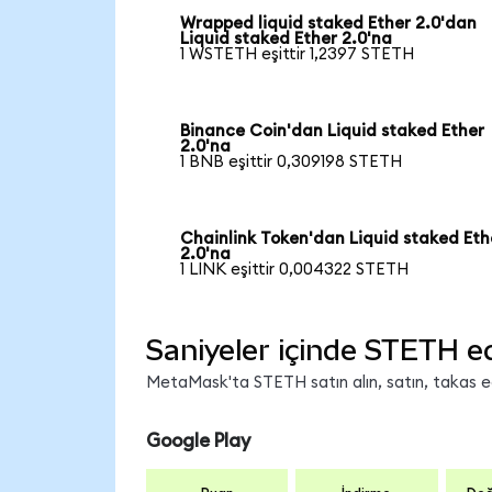
Wrapped liquid staked Ether 2.0'dan
Liquid staked Ether 2.0'na
1 WSTETH eşittir 1,2397 STETH
Binance Coin'dan Liquid staked Ether
2.0'na
1 BNB eşittir 0,309198 STETH
Chainlink Token'dan Liquid staked Eth
2.0'na
1 LINK eşittir 0,004322 STETH
Saniyeler içinde STETH e
MetaMask'ta STETH satın alın, satın, takas edi
Google Play