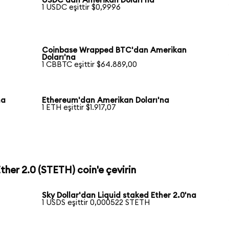
USDC'dan Amerikan Doları'na
1 USDC eşittir $0,9996
Coinbase Wrapped BTC'dan Amerikan
Doları'na
1 CBBTC eşittir $64.889,00
na
Ethereum'dan Amerikan Doları'na
1 ETH eşittir $1.917,07
Ether 2.0 (STETH) coin'e çevirin
Sky Dollar'dan Liquid staked Ether 2.0'na
1 USDS eşittir 0,000522 STETH