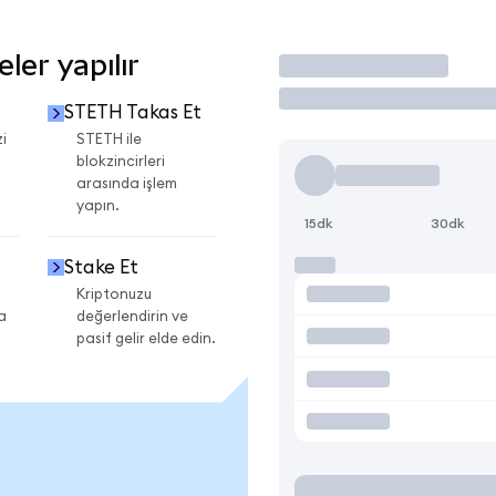
er yapılır
İşlem Yap
STETH Takas Et
i
STETH ile
blokzincirleri
arasında işlem
yapın.
15dk
30dk
Stake Et
Kriptonuzu
a
değerlendirin ve
pasif gelir elde edin.