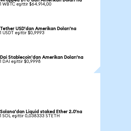
Wrapped BTC'dan Amerikan Doları'na
1 WBTC eşittir $64.914,00
Tether USD'dan Amerikan Doları'na
1 USDT eşittir $0,9993
Dai Stablecoin'dan Amerikan Doları'na
1 DAI eşittir $0,9998
Solana'dan Liquid staked Ether 2.0'na
1 SOL eşittir 0,038333 STETH