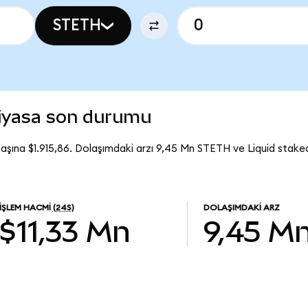
STETH
piyasa son durumu
başına $1.915,86. Dolaşımdaki arzı 9,45 Mn STETH ve Liquid stake
İŞLEM HACMI
(24S)
DOLAŞIMDAKI ARZ
$11,33 Mn
9,45 M