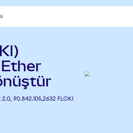
ci
KI)
 Ether
önüştür
2.0, 90.842.105,2632 FLOKI