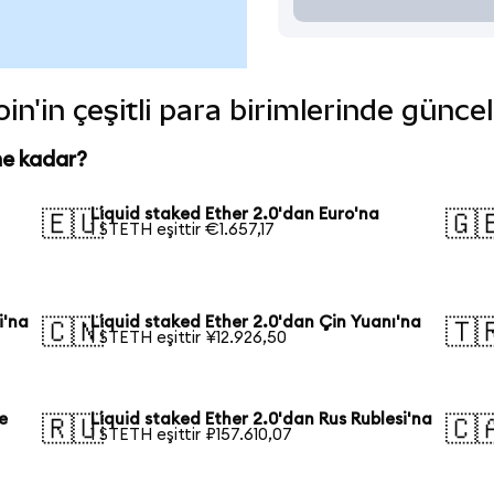
in'in çeşitli para birimlerinde günce
ne kadar?
Liquid staked Ether 2.0'dan Euro'na
🇪🇺
🇬
1 STETH eşittir €1.657,17
i'na
Liquid staked Ether 2.0'dan Çin Yuanı'na
🇨🇳
🇹
1 STETH eşittir ¥12.926,50
e
Liquid staked Ether 2.0'dan Rus Rublesi'na
🇷🇺
🇨
1 STETH eşittir ₽157.610,07