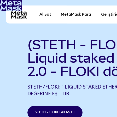
Al Sat
MetaMask Para
Geliştiri
(STETH - FLO
Liquid staked
2.0 - FLOKI d
STETH/FLOKI: 1 LIQUID STAKED ETHER 
DEĞERINE EŞITTIR
STETH - FLOKI TAKAS ET