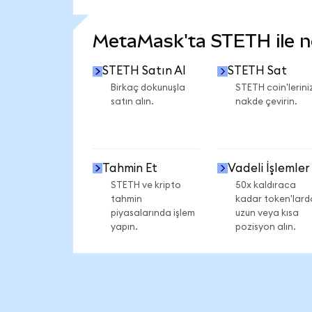
DAHA FAZLA İSTATİSTİK GÖR
MetaMask'ta STETH ile nel
STETH Satın Al
STETH Sat
Birkaç dokunuşla
STETH coin'leriniz
satın alın.
nakde çevirin.
Tahmin Et
Vadeli İşlemler
STETH ve kripto
50x kaldıraca
tahmin
kadar token'lard
piyasalarında işlem
uzun veya kısa
yapın.
pozisyon alın.