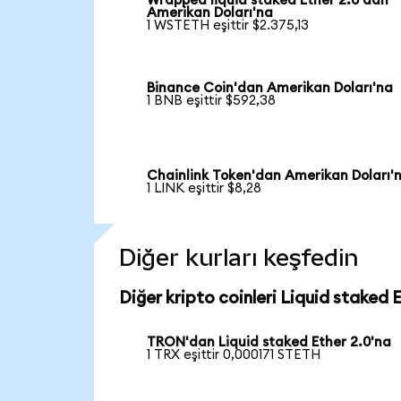
Wrapped liquid staked Ether 2.0'dan
Amerikan Doları'na
1 WSTETH eşittir $2.375,13
Binance Coin'dan Amerikan Doları'na
1 BNB eşittir $592,38
Chainlink Token'dan Amerikan Doları'
1 LINK eşittir $8,28
Diğer kurları keşfedin
Diğer kripto coinleri Liquid staked 
TRON'dan Liquid staked Ether 2.0'na
1 TRX eşittir 0,000171 STETH