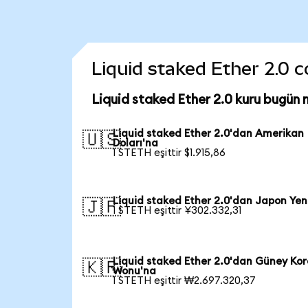
Liquid staked Ether 2.0 co
Liquid staked Ether 2.0 kuru bugün 
Liquid staked Ether 2.0'dan Amerikan
🇺🇸
Doları'na
1 STETH eşittir $1.915,86
Liquid staked Ether 2.0'dan Japon Yen
🇯🇵
1 STETH eşittir ¥302.332,31
Liquid staked Ether 2.0'dan Güney Kor
🇰🇷
Wonu'na
1 STETH eşittir ₩2.697.320,37