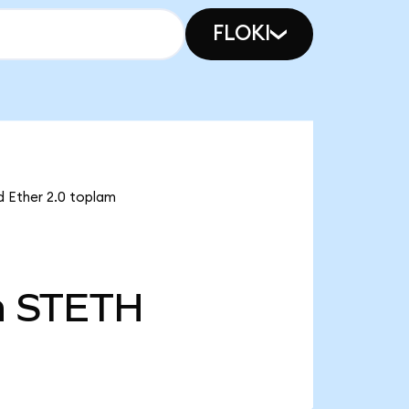
FLOKI
d Ether 2.0 toplam
n
STETH