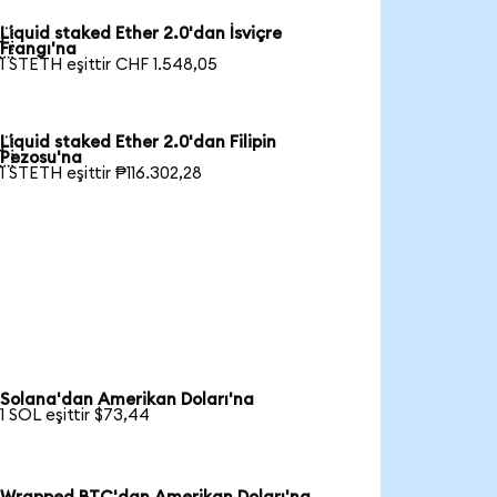
Liquid staked Ether 2.0'dan İsviçre

Frangı'na
1 STETH eşittir CHF 1.548,05
Liquid staked Ether 2.0'dan Filipin

Pezosu'na
1 STETH eşittir ₱116.302,28
Solana'dan Amerikan Doları'na
1 SOL eşittir $73,44