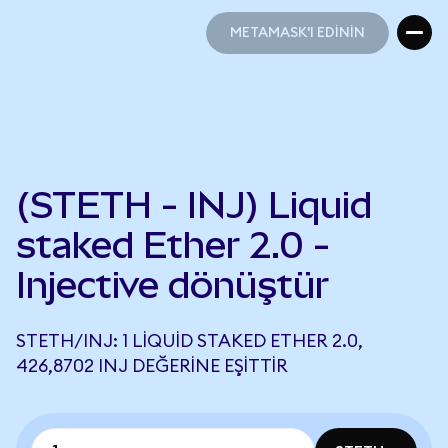
METAMASK'I EDİNİN
METAMASK'I EDİNİN
(STETH - INJ) Liquid
staked Ether 2.0 -
Injective dönüştür
STETH/INJ: 1 LIQUID STAKED ETHER 2.0,
426,8702 INJ DEĞERINE EŞITTIR