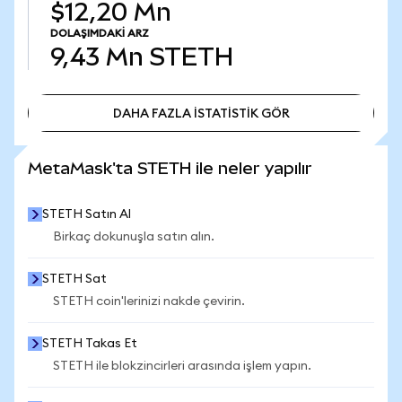
$12,20 Mn
DOLAŞIMDAKI ARZ
9,43 Mn
STETH
DAHA FAZLA İSTATİSTİK GÖR
DAHA FAZLA İSTATİSTİK GÖR
MetaMask'ta STETH ile neler yapılır
STETH Satın Al
Birkaç dokunuşla satın alın.
STETH Sat
STETH coin'lerinizi nakde çevirin.
STETH Takas Et
STETH ile blokzincirleri arasında işlem yapın.