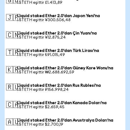
🇬🇧
1 STETH eşittir £1.413,89
Liquid staked Ether 2.0'dan Japon Yeni'na
🇯🇵
1 STETH eşittir ¥300.506,48
Liquid staked Ether 2.0'dan Çin Yuanı'na
🇨🇳
1 STETH eşittir ¥12.875,24
Liquid staked Ether 2.0'dan Türk Lirası'na
🇹🇷
1 STETH eşittir ₺91.015,49
Liquid staked Ether 2.0'dan Güney Kore Wonu'na
🇰🇷
1 STETH eşittir ₩2.688.692,59
Liquid staked Ether 2.0'dan Rus Rublesi'na
🇷🇺
1 STETH eşittir ₽156.998,24
Liquid staked Ether 2.0'dan Kanada Doları'na
🇨🇦
1 STETH eşittir $2.659,45
Liquid staked Ether 2.0'dan Avustralya Doları'na
🇦🇺
1 STETH eşittir $2.700,19