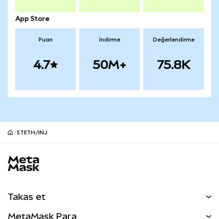
App Store
Puan
İndirme
Değerlendirme
4.7
50M+
75.8K
STETH/INJ
MetaMask site alt bilgisi
Takas et
Takas İşlemleri
MetaMask Para