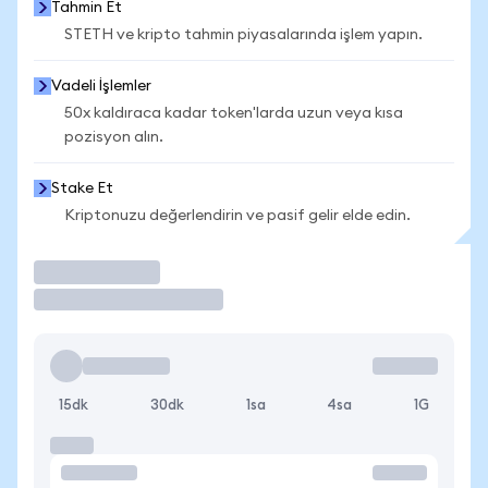
Tahmin Et
STETH ve kripto tahmin piyasalarında işlem yapın.
Vadeli İşlemler
50x kaldıraca kadar token'larda uzun veya kısa
pozisyon alın.
Stake Et
Kriptonuzu değerlendirin ve pasif gelir elde edin.
İşlem Yap
15dk
30dk
1sa
4sa
1G