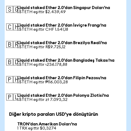
Liquid staked Ether 2.0'dan Singapur Doları'na
🇸🇬
1 STETH eşittir $2.439,49
Liquid staked Ether 2.0'dan İsviçre Frangı'na
🇨🇭
1 STETH eşittir CHF 1.541,18
Liquid staked Ether 2.0'dan Brezilya Reali'na
🇧🇷
1 STETH eşittir R$9.725,12
Liquid staked Ether 2.0'dan Bangladeş Takası'na
🇧🇩
1 STETH eşittir ৳236.178,88
Liquid staked Ether 2.0'dan Filipin Pezosu'na
🇵🇭
1 STETH eşittir ₱116.003,28
Liquid staked Ether 2.0'dan Polonya Zlotisi'na
🇵🇱
1 STETH eşittir zł 7.093,32
Diğer kripto paraları USD'ye dönüştürün
TRON'dan Amerikan Doları'na
1 TRX eşittir $0,3274