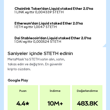
Chainlink Token'dan Liquid staked Ether 2.0'na
1 LINK eşittir 0,004339 STETH
Ethereum'dan Liquid staked Ether 2.0'na
1 ETH eşittir 1,0047 STETH
Dai Stablecoin'dan Liquid staked Ether 2.0'na
1 DAI eşittir 0,000524 STETH
Saniyeler içinde STETH edinin
MetaMask'ta STETH satın alın, satın,
takas edin ve değiştirin. En güvenilir
kripto cüzdanı.
Google Play
Puan
İndirme
Değerlendirme
4.4
10M+
483.8K