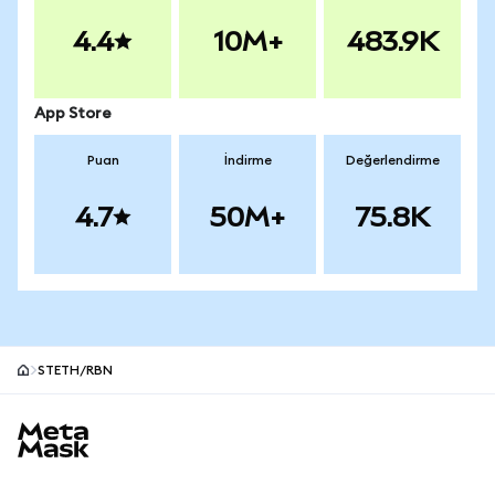
4.4
10M+
483.9K
App Store
Puan
İndirme
Değerlendirme
4.7
50M+
75.8K
STETH/RBN
MetaMask site alt bilgisi