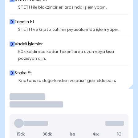
STETH ile blokzincirleri arasında işlem yapın.
Tahmin Et
STETH ve kripto tahmin piyasalarında işlem yapın.
Vadeli İşlemler
50x kaldıraca kadar token'larda uzun veya kısa
pozisyon alın.
Stake Et
Kriptonuzu değerlendirin ve pasif gelir elde edin.
İşlem Yap
15dk
30dk
1sa
4sa
1G