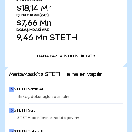
PIYASA DEĞERI
$18,14 Mr
İŞLEM HACMI
(24S)
$7,66 Mn
DOLAŞIMDAKI ARZ
9,46 Mn
STETH
DAHA FAZLA İSTATİSTİK GÖR
DAHA FAZLA İSTATİSTİK GÖR
MetaMask'ta STETH ile neler yapılır
STETH Satın Al
Birkaç dokunuşla satın alın.
STETH Sat
STETH coin'lerinizi nakde çevirin.
STETH Takas Et