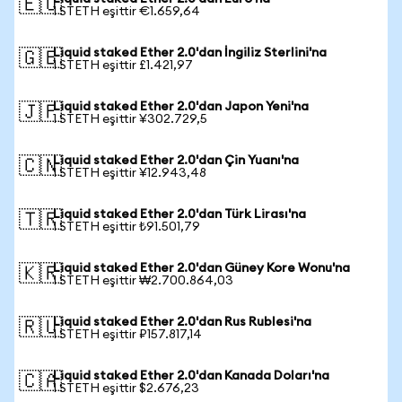
🇪🇺
1 STETH eşittir €1.659,64
Liquid staked Ether 2.0'dan İngiliz Sterlini'na
🇬🇧
1 STETH eşittir £1.421,97
Liquid staked Ether 2.0'dan Japon Yeni'na
🇯🇵
1 STETH eşittir ¥302.729,5
Liquid staked Ether 2.0'dan Çin Yuanı'na
🇨🇳
1 STETH eşittir ¥12.943,48
Liquid staked Ether 2.0'dan Türk Lirası'na
🇹🇷
1 STETH eşittir ₺91.501,79
Liquid staked Ether 2.0'dan Güney Kore Wonu'na
🇰🇷
1 STETH eşittir ₩2.700.864,03
Liquid staked Ether 2.0'dan Rus Rublesi'na
🇷🇺
1 STETH eşittir ₽157.817,14
Liquid staked Ether 2.0'dan Kanada Doları'na
🇨🇦
1 STETH eşittir $2.676,23