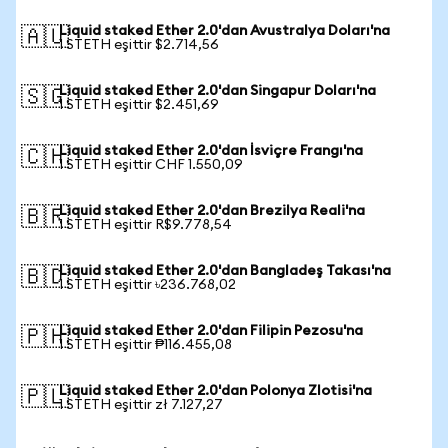
Liquid staked Ether 2.0'dan Avustralya Doları'na
🇦🇺
1 STETH eşittir $2.714,56
Liquid staked Ether 2.0'dan Singapur Doları'na
🇸🇬
1 STETH eşittir $2.451,69
Liquid staked Ether 2.0'dan İsviçre Frangı'na
🇨🇭
1 STETH eşittir CHF 1.550,09
Liquid staked Ether 2.0'dan Brezilya Reali'na
🇧🇷
1 STETH eşittir R$9.778,54
Liquid staked Ether 2.0'dan Bangladeş Takası'na
🇧🇩
1 STETH eşittir ৳236.768,02
Liquid staked Ether 2.0'dan Filipin Pezosu'na
🇵🇭
1 STETH eşittir ₱116.455,08
Liquid staked Ether 2.0'dan Polonya Zlotisi'na
🇵🇱
1 STETH eşittir zł 7.127,27