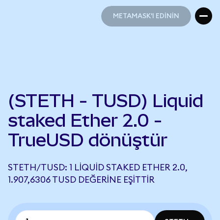
METAMASK'I EDİNİN
METAMASK'I EDİNİN
(STETH - TUSD) Liquid
staked Ether 2.0 -
TrueUSD dönüştür
STETH/TUSD: 1 LIQUID STAKED ETHER 2.0,
1.907,6306 TUSD DEĞERINE EŞITTIR