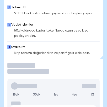
Tahmin Et
STETH ve kripto tahmin piyasalarında işlem yapın.
Vadeli İşlemler
50x kaldıraca kadar token'larda uzun veya kısa
pozisyon alın.
Stake Et
Kriptonuzu değerlendirin ve pasif gelir elde edin.
İşlem Yap
15dk
30dk
1sa
4sa
1G