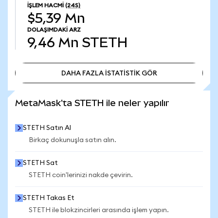
İŞLEM HACMI
(24S)
$5,39 Mn
DOLAŞIMDAKI ARZ
9,46 Mn
STETH
DAHA FAZLA İSTATİSTİK GÖR
DAHA FAZLA İSTATİSTİK GÖR
MetaMask'ta STETH ile neler yapılır
STETH Satın Al
Birkaç dokunuşla satın alın.
STETH Sat
STETH coin'lerinizi nakde çevirin.
STETH Takas Et
STETH ile blokzincirleri arasında işlem yapın.