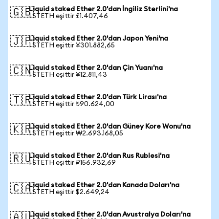
Liquid staked Ether 2.0'dan İngiliz Sterlini'na
🇬🇧
1 STETH eşittir £1.407,46
Liquid staked Ether 2.0'dan Japon Yeni'na
🇯🇵
1 STETH eşittir ¥301.882,65
Liquid staked Ether 2.0'dan Çin Yuanı'na
🇨🇳
1 STETH eşittir ¥12.811,43
Liquid staked Ether 2.0'dan Türk Lirası'na
🇹🇷
1 STETH eşittir ₺90.624,00
Liquid staked Ether 2.0'dan Güney Kore Wonu'na
🇰🇷
1 STETH eşittir ₩2.693.168,05
Liquid staked Ether 2.0'dan Rus Rublesi'na
🇷🇺
1 STETH eşittir ₽156.932,69
Liquid staked Ether 2.0'dan Kanada Doları'na
🇨🇦
1 STETH eşittir $2.649,24
Liquid staked Ether 2.0'dan Avustralya Doları'na
🇦🇺