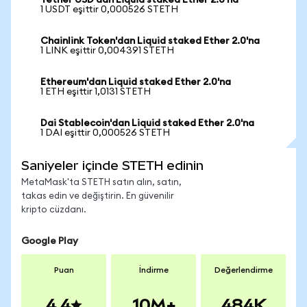
Tether USD'dan Liquid staked Ether 2.0'na
1 USDT eşittir 0,000526 STETH
Chainlink Token'dan Liquid staked Ether 2.0'na
1 LINK eşittir 0,004391 STETH
Ethereum'dan Liquid staked Ether 2.0'na
1 ETH eşittir 1,0131 STETH
Dai Stablecoin'dan Liquid staked Ether 2.0'na
1 DAI eşittir 0,000526 STETH
Saniyeler içinde STETH edinin
MetaMask'ta STETH satın alın, satın,
takas edin ve değiştirin. En güvenilir
kripto cüzdanı.
Google Play
Puan
İndirme
Değerlendirme
4.4
10M+
484K