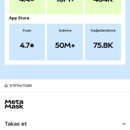
App Store
Puan
İndirme
Değerlendirme
4.7
50M+
75.8K
STETH/TUSD
MetaMask site alt bilgisi
Takas et
Takas İşlemleri