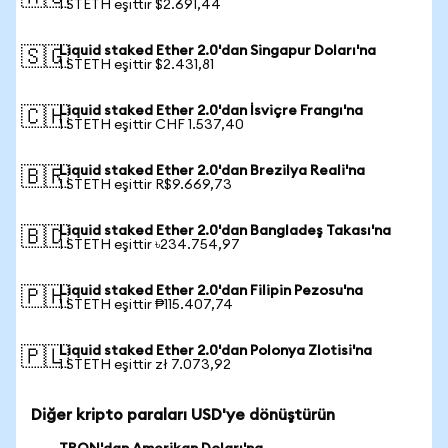
1 STETH eşittir $2.691,44
Liquid staked Ether 2.0'dan Singapur Doları'na
🇸🇬
1 STETH eşittir $2.431,81
Liquid staked Ether 2.0'dan İsviçre Frangı'na
🇨🇭
1 STETH eşittir CHF 1.537,40
Liquid staked Ether 2.0'dan Brezilya Reali'na
🇧🇷
1 STETH eşittir R$9.669,73
Liquid staked Ether 2.0'dan Bangladeş Takası'na
🇧🇩
1 STETH eşittir ৳234.754,97
Liquid staked Ether 2.0'dan Filipin Pezosu'na
🇵🇭
1 STETH eşittir ₱115.407,74
Liquid staked Ether 2.0'dan Polonya Zlotisi'na
🇵🇱
1 STETH eşittir zł 7.073,92
Diğer kripto paraları USD'ye dönüştürün