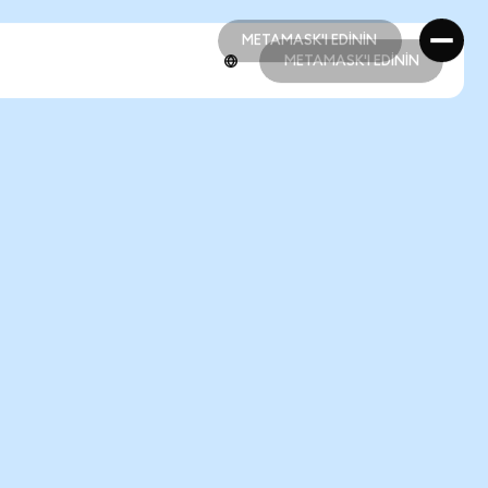
METAMASK'I EDİNİN
METAMASK'I EDİNİN
METAMASK'I EDİNİN
METAMASK'I EDİNİN