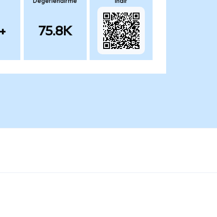
Değerlendirme
İndir
+
75.8K