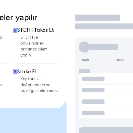
er yapılır
İşlem Yap
STETH Takas Et
i
STETH ile
blokzincirleri
arasında işlem
yapın.
15dk
30dk
Stake Et
Kriptonuzu
a
değerlendirin ve
pasif gelir elde edin.