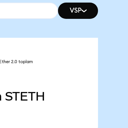
VSP
 Ether 2.0 toplam
n
STETH