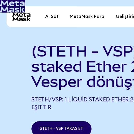
Al Sat
MetaMask Para
Geliştiri
(STETH - VSP)
staked Ether 
Vesper dönüş
STETH/VSP: 1 LIQUID STAKED ETHER 2.
EŞITTIR
STETH - VSP TAKAS ET