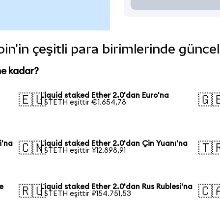
in'in çeşitli para birimlerinde günce
ne kadar?
Liquid staked Ether 2.0'dan Euro'na
🇪🇺
🇬
1 STETH eşittir €1.654,78
i'na
Liquid staked Ether 2.0'dan Çin Yuanı'na
🇨🇳
🇹
1 STETH eşittir ¥12.898,91
e
Liquid staked Ether 2.0'dan Rus Rublesi'na
🇷🇺
🇨
1 STETH eşittir ₽154.751,53