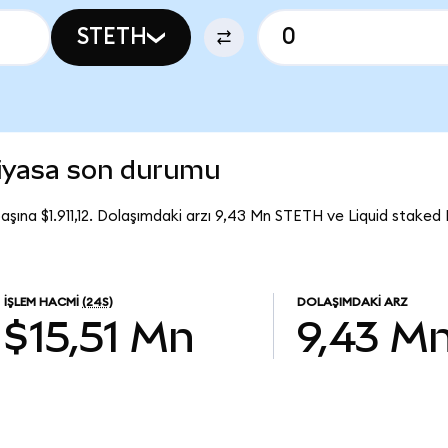
STETH
piyasa son durumu
aşına $1.911,12. Dolaşımdaki arzı 9,43 Mn STETH ve Liquid staked
İŞLEM HACMI
(24S)
DOLAŞIMDAKI ARZ
$15,51 Mn
9,43 M