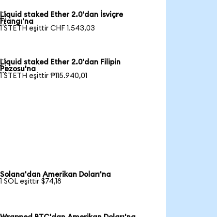
Liquid staked Ether 2.0'dan İsviçre

Frangı'na
1 STETH eşittir CHF 1.543,03
Liquid staked Ether 2.0'dan Filipin

Pezosu'na
1 STETH eşittir ₱115.940,01
Solana'dan Amerikan Doları'na
1 SOL eşittir $74,18