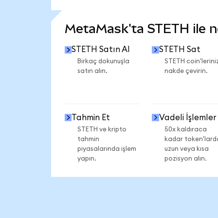
DAHA FAZLA İSTATİSTİK GÖR
MetaMask'ta STETH ile nel
STETH Satın Al
STETH Sat
Birkaç dokunuşla
STETH coin'leriniz
satın alın.
nakde çevirin.
Tahmin Et
Vadeli İşlemler
STETH ve kripto
50x kaldıraca
tahmin
kadar token'lard
piyasalarında işlem
uzun veya kısa
yapın.
pozisyon alın.