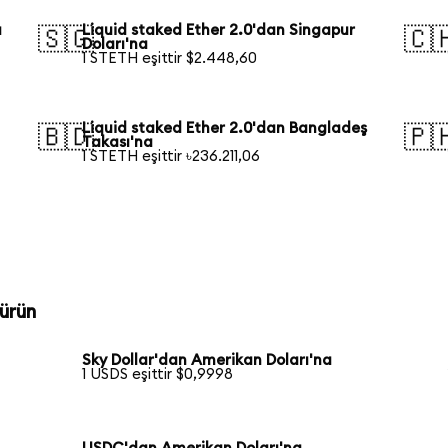
a
Liquid staked Ether 2.0'dan Singapur
🇸🇬
🇨
Doları'na
1 STETH eşittir $2.448,60
Liquid staked Ether 2.0'dan Bangladeş
🇧🇩
🇵
Takası'na
1 STETH eşittir ৳236.211,06
ürün
Sky Dollar'dan Amerikan Doları'na
1 USDS eşittir $0,9998