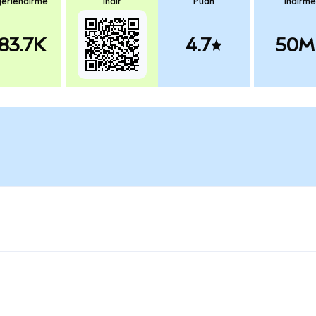
erlendirme
İndir
Puan
İndirme
83.7K
4.7
50M