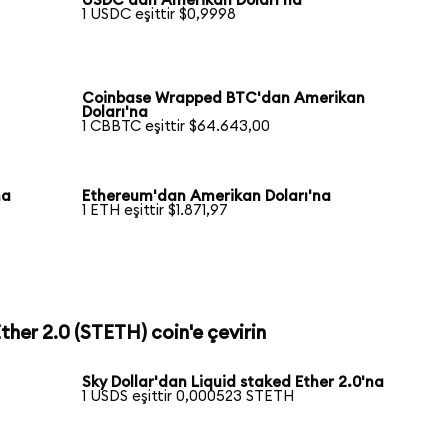
USDC'dan Amerikan Doları'na
1 USDC eşittir $0,9998
Coinbase Wrapped BTC'dan Amerikan
Doları'na
1 CBBTC eşittir $64.643,00
na
Ethereum'dan Amerikan Doları'na
1 ETH eşittir $1.871,97
Ether 2.0 (STETH) coin'e çevirin
Sky Dollar'dan Liquid staked Ether 2.0'na
1 USDS eşittir 0,000523 STETH