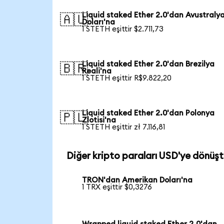
Liquid staked Ether 2.0'dan Avustraly
🇦🇺
Doları'na
1 STETH eşittir $2.711,73
Liquid staked Ether 2.0'dan Brezilya
🇧🇷
Reali'na
1 STETH eşittir R$9.822,20
Liquid staked Ether 2.0'dan Polonya
🇵🇱
Zlotisi'na
1 STETH eşittir zł 7.116,81
Diğer kripto paraları USD'ye dönüşt
TRON'dan Amerikan Doları'na
1 TRX eşittir $0,3276