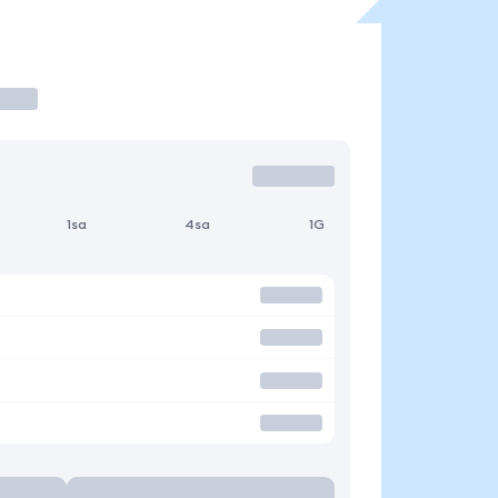
1sa
4sa
1G