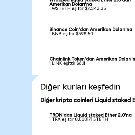
Wrapped liquid staked Ether 2.0'dan
Amerikan Doları'na
1 WSTETH eşittir $2.343,35
Binance Coin'dan Amerikan Doları'na
1 BNB eşittir $598,50
Chainlink Token'dan Amerikan Doları'
1 LINK eşittir $8,11
Diğer kurları keşfedin
Diğer kripto coinleri Liquid staked 
TRON'dan Liquid staked Ether 2.0'na
1 TRX eşittir 0,000171 STETH