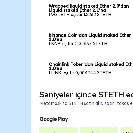
Wrapped liquid staked Ether 2.0'dan
Liquid staked Ether 2.0'na
1 WSTETH eşittir 1,2262 STETH
Binance Coin'dan Liquid staked Ether
2.0'na
1 BNB eşittir 0,313167 STETH
Chainlink Token'dan Liquid staked Eth
2.0'na
1 LINK eşittir 0,004244 STETH
Saniyeler içinde STETH e
MetaMask'ta STETH satın alın, satın, takas edi
Google Play