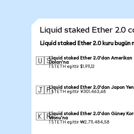
Liquid staked Ether 2.0 co
Liquid staked Ether 2.0 kuru bugün 
Liquid staked Ether 2.0'dan Amerikan
🇺🇸
Doları'na
1 STETH eşittir $1.911,12
Liquid staked Ether 2.0'dan Japon Yen
🇯🇵
1 STETH eşittir ¥301.463,68
Liquid staked Ether 2.0'dan Güney Kor
🇰🇷
Wonu'na
1 STETH eşittir ₩2.711.484,58