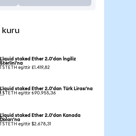
l kuru
Liquid staked Ether 2.0'dan İngiliz

Sterlini'na
1 STETH eşittir £1.419,82
Liquid staked Ether 2.0'dan Türk Lirası'na

1 STETH eşittir ₺90.955,36
Liquid staked Ether 2.0'dan Kanada

Doları'na
1 STETH eşittir $2.678,31