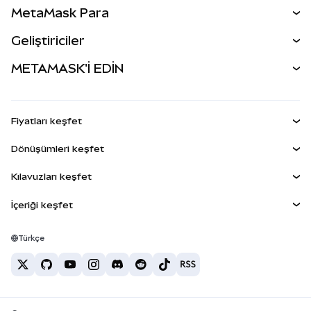
MetaMask Para
Tahmin Et
YENİ
Kripto Al
Geliştiriciler
Perps
YENİ
MetaMask Kart
Dökümantasyon
METAMASK'İ EDİN
RWA'lar
mUSD
YENİ
Kontrol Paneli
İşlem Kalkanı
Kazan
Smart Accounts Kit
Agent Wallet
YENİ
Fiyatları keşfet
Gömülü Cüzdanlar
Snap'ler
Bitcoin Fiyatı
Dönüşümleri keşfet
MetaMask Connect
Ethereum Fiyatı
Ödüller
YENİ
BTC'den USD'ye
Solana Fiyatı
Kılavuzları keşfet
Snap'ler
Güvenlik
ETH'den USD'ye
BTC Satın Al
Shiba Inu Fiyatı
USDT'den INR'ye
İçeriği keşfet
Web3 Servisleri
Destek
ETH Satın Al
Pepe Fiyatı
Bitcoin cüzdanı
BTC'den USDT'ye
SOL Satın Al
Kariyer
Tether Fiyatı
Solana cüzdanı
Türkçe
BTC'den INR'ye
PEPE Satın Al
İletişim
USDC Fiyatı
En iyi kripto kartları
ETH'den USDT'ye
USDT Satın Al
Chainlink Fiyatı
En iyi mobil kripto cüzdanlar
USDT'den PHP'ye
USDC Satın Al
Polymarket nedir?
BTC'den EUR'ya