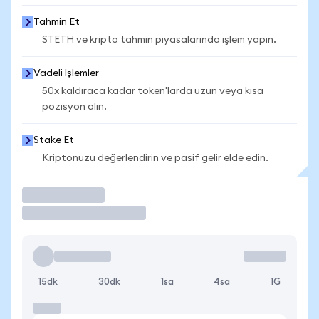
Tahmin Et
STETH ve kripto tahmin piyasalarında işlem yapın.
Vadeli İşlemler
50x kaldıraca kadar token'larda uzun veya kısa
pozisyon alın.
Stake Et
Kriptonuzu değerlendirin ve pasif gelir elde edin.
İşlem Yap
15dk
30dk
1sa
4sa
1G