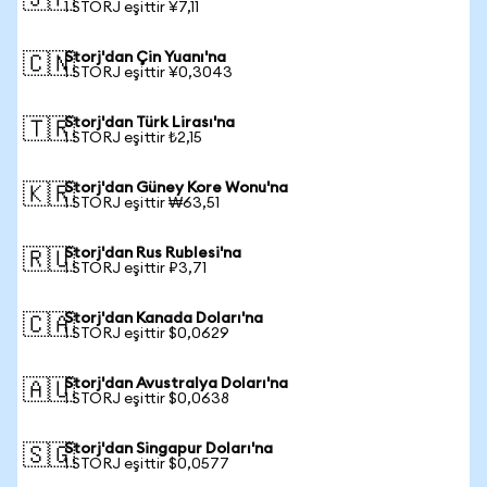
🇯🇵
1 STORJ eşittir ¥7,11
Storj'dan Çin Yuanı'na
🇨🇳
1 STORJ eşittir ¥0,3043
Storj'dan Türk Lirası'na
🇹🇷
1 STORJ eşittir ₺2,15
Storj'dan Güney Kore Wonu'na
🇰🇷
1 STORJ eşittir ₩63,51
Storj'dan Rus Rublesi'na
🇷🇺
1 STORJ eşittir ₽3,71
Storj'dan Kanada Doları'na
🇨🇦
1 STORJ eşittir $0,0629
Storj'dan Avustralya Doları'na
🇦🇺
1 STORJ eşittir $0,0638
Storj'dan Singapur Doları'na
🇸🇬
1 STORJ eşittir $0,0577