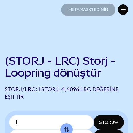
METAMASK'I EDİNİN
METAMASK'I EDİNİN
(STORJ - LRC) Storj -
Loopring dönüştür
STORJ/LRC: 1 STORJ, 4,4096 LRC DEĞERINE
EŞITTIR
STORJ