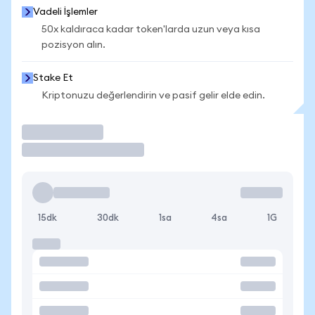
Vadeli İşlemler
50x kaldıraca kadar token'larda uzun veya kısa
pozisyon alın.
Stake Et
Kriptonuzu değerlendirin ve pasif gelir elde edin.
İşlem Yap
15dk
30dk
1sa
4sa
1G