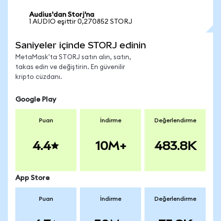
Audius'dan Storj'na
1 AUDIO eşittir 0,270852 STORJ
Saniyeler içinde STORJ edinin
MetaMask'ta STORJ satın alın, satın,
takas edin ve değiştirin. En güvenilir
kripto cüzdanı.
Google Play
Puan
İndirme
Değerlendirme
4.4
10M+
483.8K
App Store
Puan
İndirme
Değerlendirme