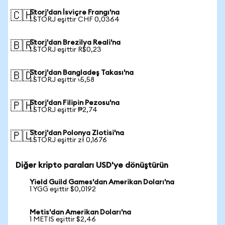
Storj'dan İsviçre Frangı'na
🇨🇭
1 STORJ eşittir CHF 0,0364
Storj'dan Brezilya Reali'na
🇧🇷
1 STORJ eşittir R$0,23
Storj'dan Bangladeş Takası'na
🇧🇩
1 STORJ eşittir ৳5,58
Storj'dan Filipin Pezosu'na
🇵🇭
1 STORJ eşittir ₱2,74
Storj'dan Polonya Zlotisi'na
🇵🇱
1 STORJ eşittir zł 0,1676
Diğer kripto paraları USD'ye dönüştürün
Yield Guild Games'dan Amerikan Doları'na
1 YGG eşittir $0,0192
Metis'dan Amerikan Doları'na
1 METIS eşittir $2,46