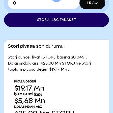
LRC
STORJ - LRC TAKAS ET
Storj piyasa son durumu
Storj güncel fiyatı STORJ başına $0,0451.
Dolaşımdaki arzı 425,00 Mn STORJ ve Storj
toplam piyasa değeri $19,17 Mn .
PIYASA DEĞERI
$19,17 Mn
İŞLEM HACMI
(24S)
$5,68 Mn
DOLAŞIMDAKI ARZ