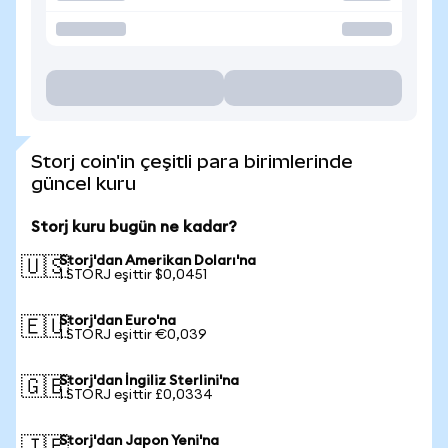
Storj coin'in çeşitli para birimlerinde
güncel kuru
Storj kuru bugün ne kadar?
Storj'dan Amerikan Doları'na
🇺🇸
1 STORJ eşittir $0,0451
Storj'dan Euro'na
🇪🇺
1 STORJ eşittir €0,039
Storj'dan İngiliz Sterlini'na
🇬🇧
1 STORJ eşittir £0,0334
Storj'dan Japon Yeni'na