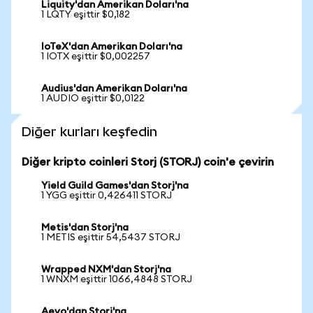
Liquity'dan Amerikan Doları'na
1 LQTY eşittir $0,182
IoTeX'dan Amerikan Doları'na
1 IOTX eşittir $0,002257
Audius'dan Amerikan Doları'na
1 AUDIO eşittir $0,0122
Diğer kurları keşfedin
Diğer kripto coinleri Storj (STORJ) coin'e çevirin
Yield Guild Games'dan Storj'na
1 YGG eşittir 0,426411 STORJ
Metis'dan Storj'na
1 METIS eşittir 54,5437 STORJ
Wrapped NXM'dan Storj'na
1 WNXM eşittir 1066,4848 STORJ
Aevo'dan Storj'na