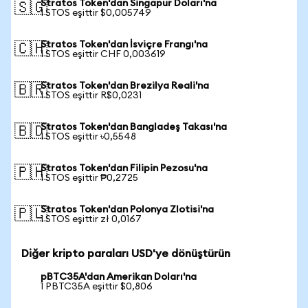
Stratos Token'dan Singapur Doları'na
🇸🇬
1 STOS eşittir $0,005749
Stratos Token'dan İsviçre Frangı'na
🇨🇭
1 STOS eşittir CHF 0,003619
Stratos Token'dan Brezilya Reali'na
🇧🇷
1 STOS eşittir R$0,0231
Stratos Token'dan Bangladeş Takası'na
🇧🇩
1 STOS eşittir ৳0,5548
Stratos Token'dan Filipin Pezosu'na
🇵🇭
1 STOS eşittir ₱0,2725
Stratos Token'dan Polonya Zlotisi'na
🇵🇱
1 STOS eşittir zł 0,0167
Diğer kripto paraları USD'ye dönüştürün
pBTC35A'dan Amerikan Doları'na
1 PBTC35A eşittir $0,806