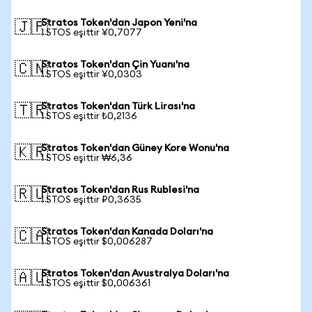
Stratos Token'dan Japon Yeni'na
🇯🇵
1 STOS eşittir ¥0,7077
Stratos Token'dan Çin Yuanı'na
🇨🇳
1 STOS eşittir ¥0,0303
Stratos Token'dan Türk Lirası'na
🇹🇷
1 STOS eşittir ₺0,2136
Stratos Token'dan Güney Kore Wonu'na
🇰🇷
1 STOS eşittir ₩6,36
Stratos Token'dan Rus Rublesi'na
🇷🇺
1 STOS eşittir ₽0,3635
Stratos Token'dan Kanada Doları'na
🇨🇦
1 STOS eşittir $0,006287
Stratos Token'dan Avustralya Doları'na
🇦🇺
1 STOS eşittir $0,006361