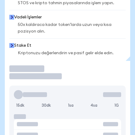
STOS ve kripto tahmin piyasalarında işlem yapın.
Vadeli İşlemler
50x kaldıraca kadar token'larda uzun veya kısa
pozisyon alın.
Stake Et
Kriptonuzu değerlendirin ve pasif gelir elde edin.
İşlem Yap
15dk
30dk
1sa
4sa
1G