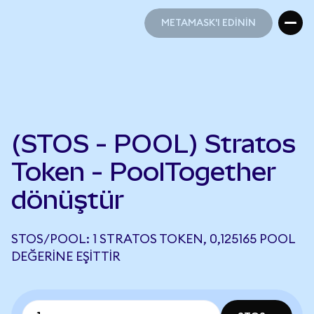
METAMASK'I EDİNİN
METAMASK'I EDİNİN
(STOS - POOL) Stratos
Token - PoolTogether
dönüştür
STOS/POOL: 1 STRATOS TOKEN, 0,125165 POOL
DEĞERINE EŞITTIR