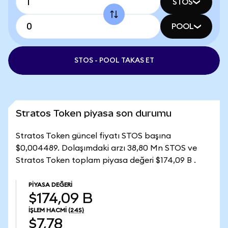
STOS
POOL
STOS - POOL TAKAS ET
Stratos Token piyasa son durumu
Stratos Token güncel fiyatı STOS başına
$0,004489. Dolaşımdaki arzı 38,80 Mn STOS ve
Stratos Token toplam piyasa değeri $174,09 B .
PIYASA DEĞERI
$174,09 B
İŞLEM HACMI
(24S)
$7,78