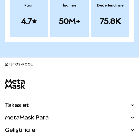
Puan
İndirme
Değerlendirme
4.7
50M+
75.8K
STOS/POOL
MetaMask site alt bilgisi
Takas et
Takas İşlemleri
MetaMask Para
Tahmin Et
YENİ
Kripto Al
Geliştiriciler
Perps
YENİ
MetaMask Kart
Dökümantasyon