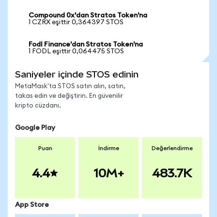
Compound 0x'dan Stratos Token'na
1 CZRX eşittir 0,364397 STOS
Fodl Finance'dan Stratos Token'na
1 FODL eşittir 0,064475 STOS
Saniyeler içinde STOS edinin
MetaMask'ta STOS satın alın, satın,
takas edin ve değiştirin. En güvenilir
kripto cüzdanı.
Google Play
Puan
İndirme
Değerlendirme
4.4
10M+
483.7K
App Store