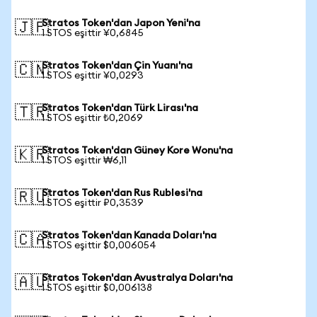
Stratos Token'dan Japon Yeni'na
🇯🇵
1 STOS eşittir ¥0,6845
Stratos Token'dan Çin Yuanı'na
🇨🇳
1 STOS eşittir ¥0,0293
Stratos Token'dan Türk Lirası'na
🇹🇷
1 STOS eşittir ₺0,2069
Stratos Token'dan Güney Kore Wonu'na
🇰🇷
1 STOS eşittir ₩6,11
Stratos Token'dan Rus Rublesi'na
🇷🇺
1 STOS eşittir ₽0,3539
Stratos Token'dan Kanada Doları'na
🇨🇦
1 STOS eşittir $0,006054
Stratos Token'dan Avustralya Doları'na
🇦🇺
1 STOS eşittir $0,006138