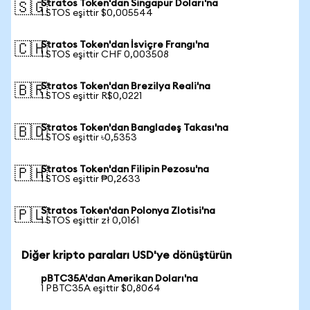
Stratos Token'dan Singapur Doları'na
🇸🇬
1 STOS eşittir $0,005544
Stratos Token'dan İsviçre Frangı'na
🇨🇭
1 STOS eşittir CHF 0,003508
Stratos Token'dan Brezilya Reali'na
🇧🇷
1 STOS eşittir R$0,0221
Stratos Token'dan Bangladeş Takası'na
🇧🇩
1 STOS eşittir ৳0,5353
Stratos Token'dan Filipin Pezosu'na
🇵🇭
1 STOS eşittir ₱0,2633
Stratos Token'dan Polonya Zlotisi'na
🇵🇱
1 STOS eşittir zł 0,0161
Diğer kripto paraları USD'ye dönüştürün
pBTC35A'dan Amerikan Doları'na
1 PBTC35A eşittir $0,8064