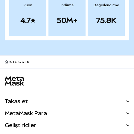
Puan
İndirme
Değerlendirme
4.7
50M+
75.8K
STOS/QRX
MetaMask site alt bilgisi
Takas et
Takas İşlemleri
MetaMask Para
Tahmin Et
YENİ
Kripto Al
Geliştiriciler
Perps
YENİ
MetaMask Kart
Dökümantasyon