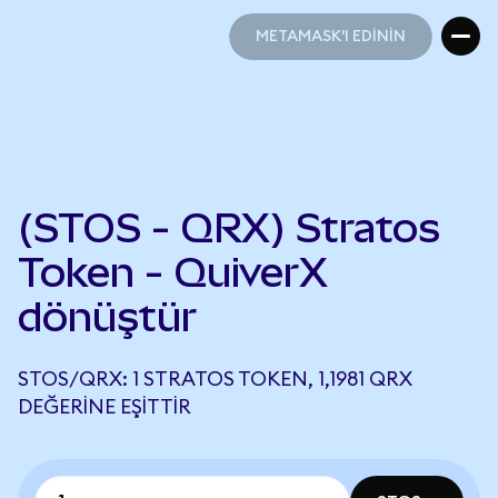
METAMASK'I EDİNİN
METAMASK'I EDİNİN
(STOS - QRX) Stratos
Token - QuiverX
dönüştür
STOS/QRX: 1 STRATOS TOKEN, 1,1981 QRX
DEĞERINE EŞITTIR