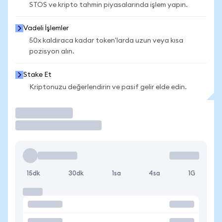
STOS ve kripto tahmin piyasalarında işlem yapın.
Vadeli İşlemler
50x kaldıraca kadar token'larda uzun veya kısa
pozisyon alın.
Stake Et
Kriptonuzu değerlendirin ve pasif gelir elde edin.
İşlem Yap
15dk
30dk
1sa
4sa
1G