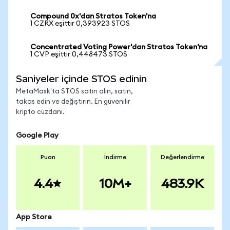
Compound 0x'dan Stratos Token'na
1 CZRX eşittir 0,393923 STOS
Concentrated Voting Power'dan Stratos Token'na
1 CVP eşittir 0,448473 STOS
Saniyeler içinde STOS edinin
MetaMask'ta STOS satın alın, satın,
takas edin ve değiştirin. En güvenilir
kripto cüzdanı.
Google Play
Puan
İndirme
Değerlendirme
4.4
10M+
483.9K
App Store