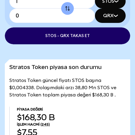
STOS
QRX
STOS - QRX TAKAS ET
Stratos Token piyasa son durumu
Stratos Token güncel fiyatı STOS başına
$0,004338. Dolaşımdaki arzı 38,80 Mn STOS ve
Stratos Token toplam piyasa değeri $168,30 B .
PIYASA DEĞERI
$168,30 B
İŞLEM HACMI
(24S)
$7,55