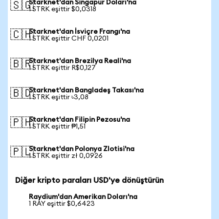
Starknet'dan Singapur Doları'na
🇸🇬
1 STRK eşittir $0,0318
Starknet'dan İsviçre Frangı'na
🇨🇭
1 STRK eşittir CHF 0,0201
Starknet'dan Brezilya Reali'na
🇧🇷
1 STRK eşittir R$0,127
Starknet'dan Bangladeş Takası'na
🇧🇩
1 STRK eşittir ৳3,08
Starknet'dan Filipin Pezosu'na
🇵🇭
1 STRK eşittir ₱1,51
Starknet'dan Polonya Zlotisi'na
🇵🇱
1 STRK eşittir zł 0,0926
Diğer kripto paraları USD'ye dönüştürün
Raydium'dan Amerikan Doları'na
1 RAY eşittir $0,6423