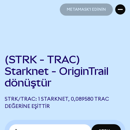
METAMASK'I EDİNİN
METAMASK'I EDİNİN
(STRK - TRAC)
Starknet - OriginTrail
dönüştür
STRK/TRAC: 1 STARKNET, 0,089580 TRAC
DEĞERINE EŞITTIR