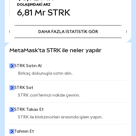
DOLAŞIMDAKI ARZ
6,81 Mr
STRK
DAHA FAZLA İSTATİSTİK GÖR
DAHA FAZLA İSTATİSTİK GÖR
MetaMask'ta STRK ile neler yapılır
STRK Satın Al
Birkaç dokunuşla satın alın.
STRK Sat
STRK coin'lerinizi nakde çevirin.
STRK Takas Et
STRK ile blokzincirleri arasında işlem yapın.
Tahmin Et