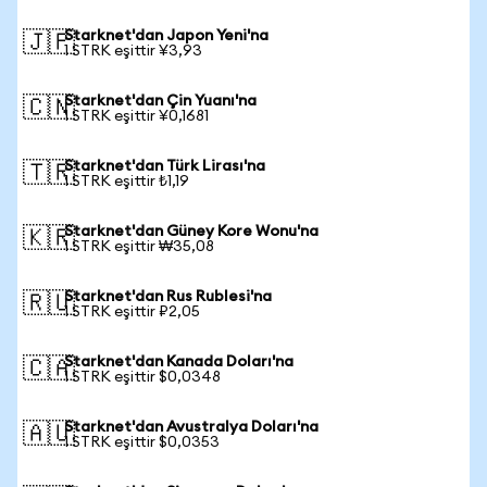
Starknet'dan Japon Yeni'na
🇯🇵
1 STRK eşittir ¥3,93
Starknet'dan Çin Yuanı'na
🇨🇳
1 STRK eşittir ¥0,1681
Starknet'dan Türk Lirası'na
🇹🇷
1 STRK eşittir ₺1,19
Starknet'dan Güney Kore Wonu'na
🇰🇷
1 STRK eşittir ₩35,08
Starknet'dan Rus Rublesi'na
🇷🇺
1 STRK eşittir ₽2,05
Starknet'dan Kanada Doları'na
🇨🇦
1 STRK eşittir $0,0348
Starknet'dan Avustralya Doları'na
🇦🇺
1 STRK eşittir $0,0353