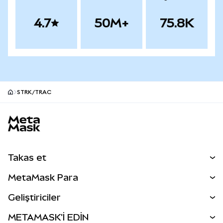
4.7
50M+
75.8K
STRK/TRAC
MetaMask site alt bilgisi
Takas et
Takas İşlemleri
MetaMask Para
Tahmin Et
YENİ
Kripto Al
Geliştiriciler
Perps
YENİ
MetaMask Kart
Dökümantasyon
METAMASK'İ EDİN
RWA'lar