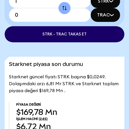
STRK
TRAC
STRK - TRAC TAKAS ET
Starknet piyasa son durumu
Starknet güncel fiyatı STRK başına $0,0249.
Dolaşımdaki arzı 6,81 Mr STRK ve Starknet toplam
piyasa değeri $169,78 Mn .
PIYASA DEĞERI
$169,78 Mn
İŞLEM HACMI
(24S)
$6,72 Mn