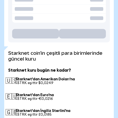
Starknet coin'in çeşitli para birimlerinde
güncel kuru
Starknet kuru bugün ne kadar?
Starknet'dan Amerikan Doları'na
🇺🇸
1 STRK eşittir $0,0249
Starknet'dan Euro'na
🇪🇺
1 STRK eşittir €0,0216
Starknet'dan İngiliz Sterlini'na
🇬🇧
1 STRK eşittir £0,0185