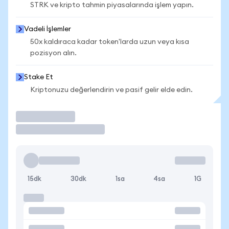
STRK ve kripto tahmin piyasalarında işlem yapın.
Vadeli İşlemler
50x kaldıraca kadar token'larda uzun veya kısa
pozisyon alın.
Stake Et
Kriptonuzu değerlendirin ve pasif gelir elde edin.
İşlem Yap
15dk
30dk
1sa
4sa
1G