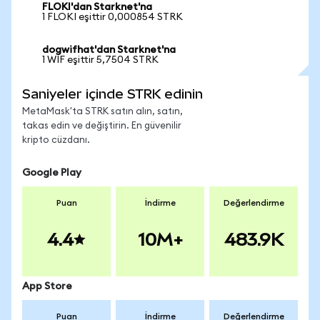
FLOKI'dan Starknet'na
1 FLOKI eşittir 0,000854 STRK
dogwifhat'dan Starknet'na
1 WIF eşittir 5,7504 STRK
Saniyeler içinde STRK edinin
MetaMask'ta STRK satın alın, satın,
takas edin ve değiştirin. En güvenilir
kripto cüzdanı.
Google Play
Puan
İndirme
Değerlendirme
4.4
10M+
483.9K
App Store
Puan
İndirme
Değerlendirme