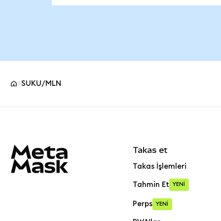
SUKU/MLN
MetaMask site alt bilgisi
Takas et
Takas İşlemleri
Tahmin Et
YENİ
Perps
YENİ