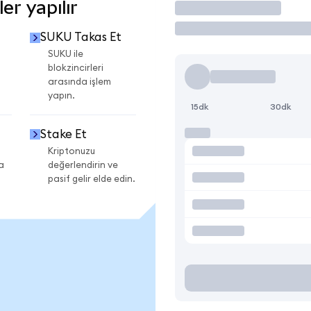
r yapılır
İşlem Yap
SUKU Takas Et
SUKU ile
blokzincirleri
arasında işlem
yapın.
15dk
30dk
Stake Et
Kriptonuzu
a
değerlendirin ve
pasif gelir elde edin.