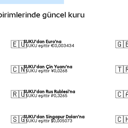
 birimlerinde güncel kuru
SUKU'dan Euro'na
🇪🇺
🇬
1 SUKU eşittir €0,003434
SUKU'dan Çin Yuanı'na
🇨🇳
🇹
1 SUKU eşittir ¥0,0268
SUKU'dan Rus Rublesi'na
🇷🇺
🇨
1 SUKU eşittir ₽0,3265
SUKU'dan Singapur Doları'na
🇸🇬
🇨
1 SUKU eşittir $0,005073