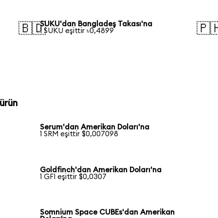
SUKU'dan Bangladeş Takası'na
🇧🇩
🇵
1 SUKU eşittir ৳0,4899
ürün
Serum'dan Amerikan Doları'na
1 SRM eşittir $0,007098
Goldfinch'dan Amerikan Doları'na
1 GFI eşittir $0,0307
Somnium Space CUBEs'dan Amerikan