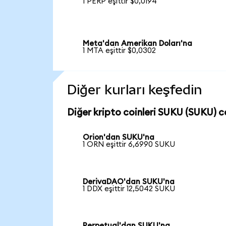
1 PERP eşittir $0,0194
Meta'dan Amerikan Doları'na
1 MTA eşittir $0,0302
Diğer kurları keşfedin
Diğer kripto coinleri SUKU (SUKU) co
Orion'dan SUKU'na
1 ORN eşittir 6,6990 SUKU
DerivaDAO'dan SUKU'na
1 DDX eşittir 12,5042 SUKU
Perpetual'dan SUKU'na