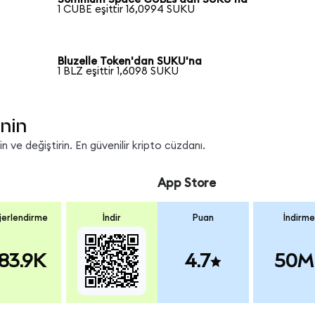
1 CUBE eşittir 16,0994 SUKU
Bluzelle Token'dan SUKU'na
1 BLZ eşittir 1,6098 SUKU
nin
 ve değiştirin. En güvenilir kripto cüzdanı.
App Store
erlendirme
İndir
Puan
İndirme
83.9K
4.7
50M