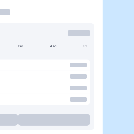
1sa
4sa
1G