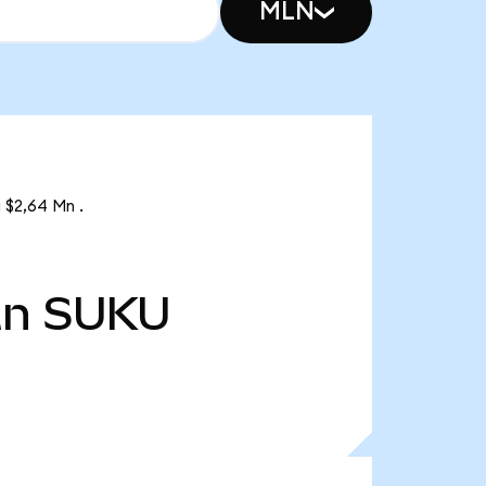
MLN
 $2,64 Mn .
Mn
SUKU