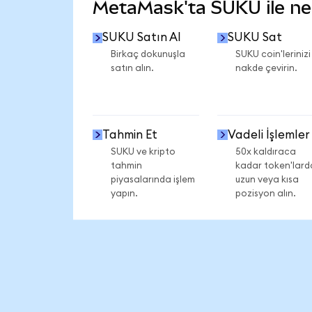
MetaMask'ta SUKU ile nele
SUKU Satın Al
SUKU Sat
Birkaç dokunuşla
SUKU coin'lerinizi
satın alın.
nakde çevirin.
Tahmin Et
Vadeli İşlemler
SUKU ve kripto
50x kaldıraca
tahmin
kadar token'lard
piyasalarında işlem
uzun veya kısa
yapın.
pozisyon alın.