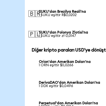
SUKU'dan Brezilya Reali'na
🇧🇷
1 SUKU eşittir R$0,0202
SUKU'dan Polonya Zlotisi'na
🇵🇱
1 SUKU eşittir zł 0,0147
Diğer kripto paraları USD'ye dönüşt
Orion'dan Amerikan Doları'na
1 ORN eşittir $0,0266
DerivaDAO'dan Amerikan Doları'na
1 DDX eşittir $0,0496
Perpetual'dan Amerikan Doları'na