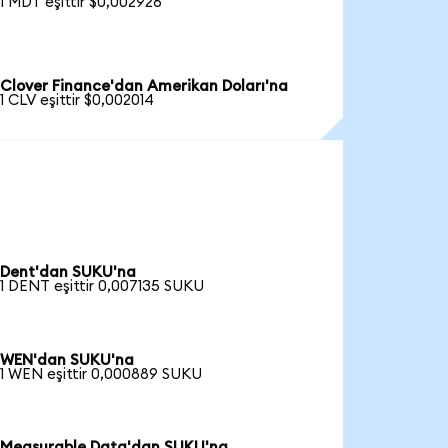
1 MDT eşittir $0,002926
Clover Finance'dan Amerikan Doları'na
1 CLV eşittir $0,002014
Dent'dan SUKU'na
1 DENT eşittir 0,007135 SUKU
WEN'dan SUKU'na
1 WEN eşittir 0,000889 SUKU
Measurable Data'dan SUKU'na