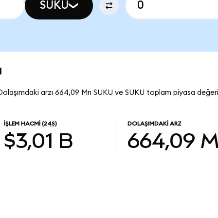
SUKU
u
Dolaşımdaki arzı 664,09 Mn SUKU ve SUKU toplam piyasa değeri
İŞLEM HACMI
(24S)
DOLAŞIMDAKI ARZ
$3,01 B
664,09 