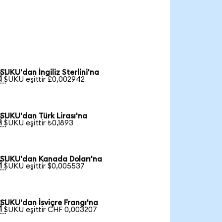
SUKU'dan İngiliz Sterlini'na

1 SUKU eşittir £0,002942
SUKU'dan Türk Lirası'na

1 SUKU eşittir ₺0,1893
SUKU'dan Kanada Doları'na

1 SUKU eşittir $0,005537
SUKU'dan İsviçre Frangı'na

1 SUKU eşittir CHF 0,003207