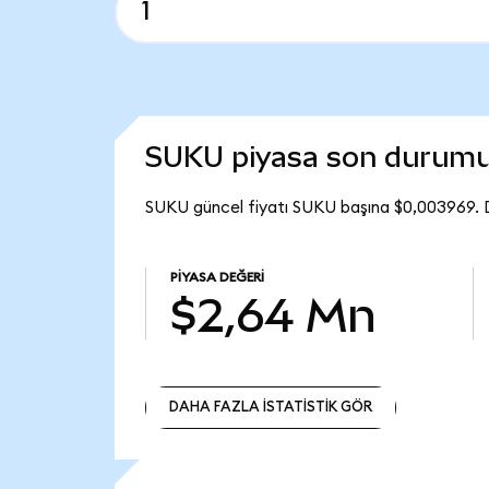
SUKU piyasa son durum
SUKU güncel fiyatı SUKU başına $0,003969. 
PIYASA DEĞERI
$2,64 Mn
DAHA FAZLA İSTATİSTİK GÖR
DAHA FAZLA İSTATİSTİK GÖR