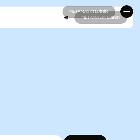
METAMASK'I EDİNİN
METAMASK'I EDİNİN
METAMASK'I EDİNİN
METAMASK'I EDİNİN