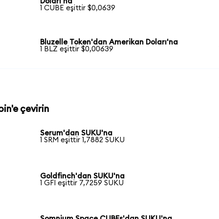
Doları'na
1 CUBE eşittir $0,0639
Bluzelle Token'dan Amerikan Doları'na
1 BLZ eşittir $0,00639
in'e çevirin
Serum'dan SUKU'na
1 SRM eşittir 1,7882 SUKU
Goldfinch'dan SUKU'na
1 GFI eşittir 7,7259 SUKU
Somnium Space CUBEs'dan SUKU'na