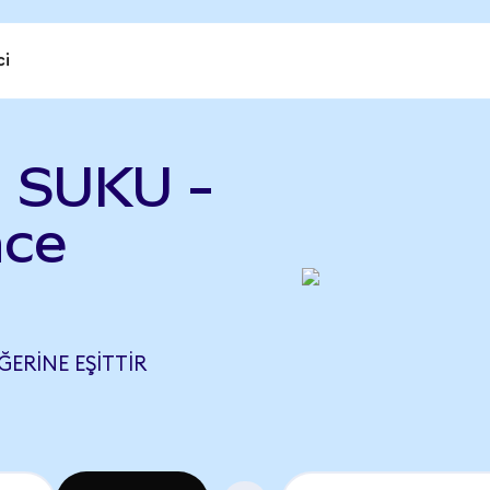
ci
 SUKU -
nce
ĞERINE EŞITTIR