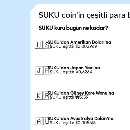
SUKU coin'in çeşitli para
SUKU kuru bugün ne kadar?
SUKU'dan Amerikan Doları'na
🇺🇸
1 SUKU eşittir $0,003969
SUKU'dan Japon Yeni'na
🇯🇵
1 SUKU eşittir ¥0,6264
SUKU'dan Güney Kore Wonu'na
🇰🇷
1 SUKU eşittir ₩5,59
SUKU'dan Avustralya Doları'na
🇦🇺
1 SUKU eşittir $0,005616