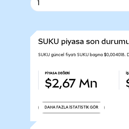
SUKU piyasa son durum
SUKU güncel fiyatı SUKU başına $0,004018. 
PIYASA DEĞERI
İ
$2,67 Mn
DAHA FAZLA İSTATİSTİK GÖR
DAHA FAZLA İSTATİSTİK GÖR