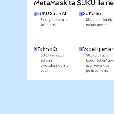
MetaMask'ta SUKU ile nele
SUKU Satın Al
SUKU Sat
Birkaç dokunuşla
SUKU coin'lerinizi
satın alın.
nakde çevirin.
Tahmin Et
Vadeli İşlemler
SUKU ve kripto
50x kaldıraca
tahmin
kadar token'lard
piyasalarında işlem
uzun veya kısa
yapın.
pozisyon alın.