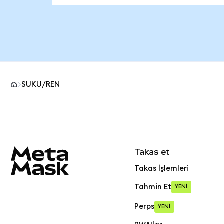
SUKU/REN
MetaMask site alt bilgisi
Takas et
Takas İşlemleri
Tahmin Et
YENİ
Perps
YENİ