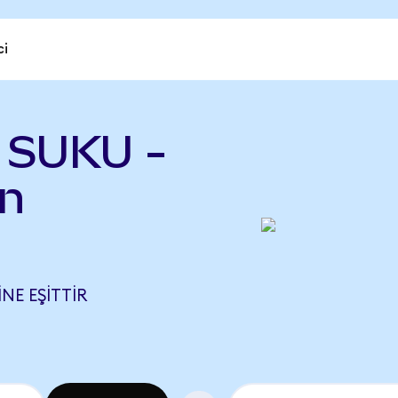
ci
 SUKU -
en
NE EŞITTIR