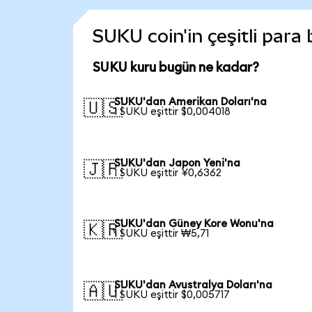
SUKU coin'in çeşitli para
SUKU kuru bugün ne kadar?
SUKU'dan Amerikan Doları'na
🇺🇸
1 SUKU eşittir $0,004018
SUKU'dan Japon Yeni'na
🇯🇵
1 SUKU eşittir ¥0,6362
SUKU'dan Güney Kore Wonu'na
🇰🇷
1 SUKU eşittir ₩5,71
SUKU'dan Avustralya Doları'na
🇦🇺
1 SUKU eşittir $0,005717