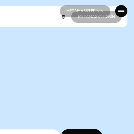
METAMASK'I EDİNİN
METAMASK'I EDİNİN
METAMASK'I EDİNİN
METAMASK'I EDİNİN