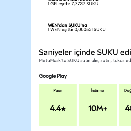
1 GFI eşittir 7,7737 SUKU
WEN'dan SUKU'na
1 WEN eşittir 0,000831 SUKU
Saniyeler içinde SUKU edi
MetaMask'ta SUKU satın alın, satın, takas edin
Google Play
Puan
İndirme
Değ
4.4
10M+
4