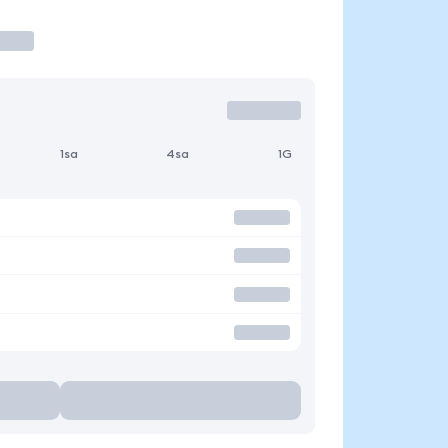
1sa
4sa
1G