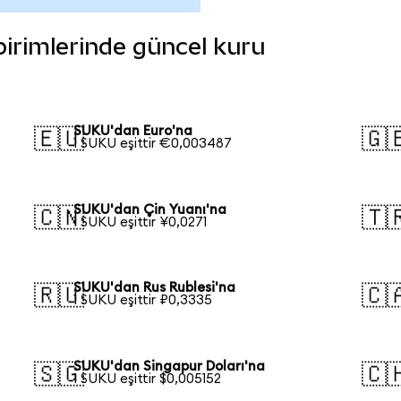
 birimlerinde güncel kuru
SUKU'dan Euro'na
🇪🇺
🇬
1 SUKU eşittir €0,003487
SUKU'dan Çin Yuanı'na
🇨🇳
🇹
1 SUKU eşittir ¥0,0271
SUKU'dan Rus Rublesi'na
🇷🇺
🇨
1 SUKU eşittir ₽0,3335
SUKU'dan Singapur Doları'na
🇸🇬
🇨
1 SUKU eşittir $0,005152