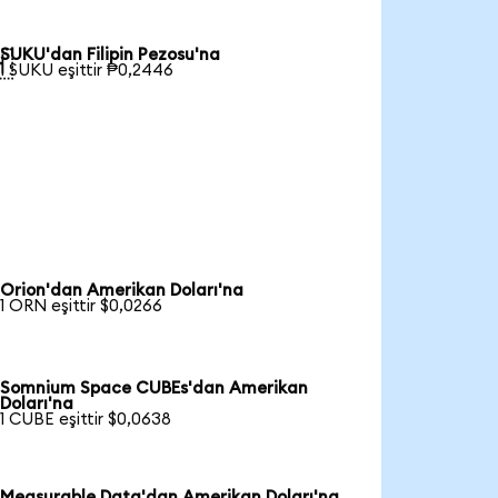
SUKU'dan Filipin Pezosu'na

1 SUKU eşittir ₱0,2446
Orion'dan Amerikan Doları'na
1 ORN eşittir $0,0266
Somnium Space CUBEs'dan Amerikan
Doları'na
1 CUBE eşittir $0,0638
Measurable Data'dan Amerikan Doları'na