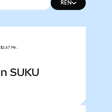
REN
$2,67 Mn .
Mn
SUKU