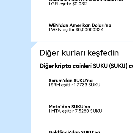
1 GFI eşittir $0,0312
WEN'dan Amerikan Doları'na
1 WEN eşittir $0,00000334
Diğer kurları keşfedin
Diğer kripto coinleri SUKU (SUKU) co
Serum'dan SUKU'na
1 SRM eşittir 1,7733 SUKU
Meta'dan SUKU'na
1 MTA eşittir 7,5280 SUKU
Goldfinch'dan SUKU'na