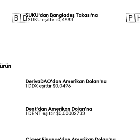
SUKU'dan Bangladeş Takası'na
🇧🇩
🇵
1 SUKU eşittir ৳0,4983
ürün
DerivaDAO'dan Amerikan Doları'na
1 DDX eşittir $0,0496
Dent'dan Amerikan Doları'na
1 DENT eşittir $0,00002733
Clover Finance'dan Amerikan Doları'na