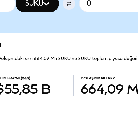
SUKU
u
Dolaşımdaki arzı 664,09 Mn SUKU ve SUKU toplam piyasa değeri 
ŞLEM HACMI
(24S)
DOLAŞIMDAKI ARZ
$55,85 B
664,09 