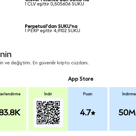
1 CLV eşittir 0,505606 SUKU
Perpetual'dan SUKU'na
1 PERP eşittir 4,9102 SUKU
nin
 ve değiştirin. En güvenilir kripto cüzdanı.
App Store
erlendirme
İndir
Puan
İndirme
83.8K
4.7
50M