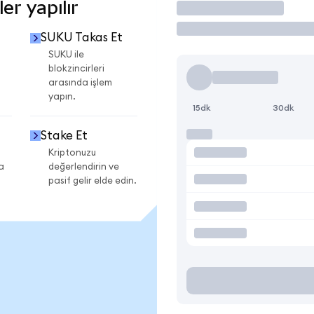
r yapılır
İşlem Yap
SUKU Takas Et
SUKU ile
blokzincirleri
arasında işlem
yapın.
15dk
30dk
Stake Et
Kriptonuzu
a
değerlendirin ve
pasif gelir elde edin.