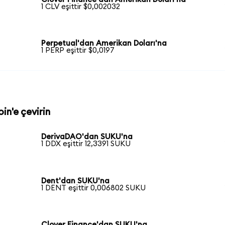
1 CLV eşittir $0,002032
Perpetual'dan Amerikan Doları'na
1 PERP eşittir $0,0197
in'e çevirin
DerivaDAO'dan SUKU'na
1 DDX eşittir 12,3391 SUKU
Dent'dan SUKU'na
1 DENT eşittir 0,006802 SUKU
Clover Finance'dan SUKU'na