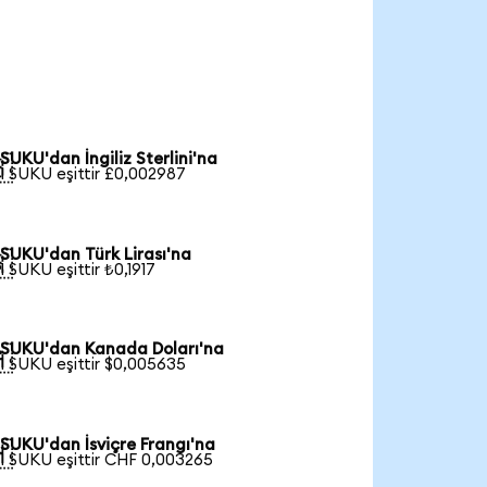
SUKU'dan İngiliz Sterlini'na

1 SUKU eşittir £0,002987
SUKU'dan Türk Lirası'na

1 SUKU eşittir ₺0,1917
SUKU'dan Kanada Doları'na

1 SUKU eşittir $0,005635
SUKU'dan İsviçre Frangı'na

1 SUKU eşittir CHF 0,003265