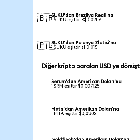
SUKU'dan Brezilya Reali'na
🇧🇷
1 SUKU eşittir R$0,0206
SUKU'dan Polonya Zlotisi'na
🇵🇱
1 SUKU eşittir zł 0,015
Diğer kripto paraları USD'ye dönüşt
Serum'dan Amerikan Doları'na
1 SRM eşittir $0,007125
Meta'dan Amerikan Doları'na
1 MTA eşittir $0,0302
Goldfinch'dan Amerikan Doları'na