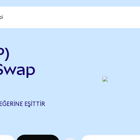
ci
P)
Swap
EĞERINE EŞITTIR