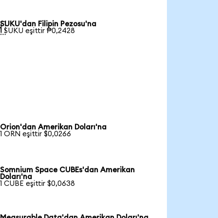
SUKU'dan Filipin Pezosu'na

1 SUKU eşittir ₱0,2428
Orion'dan Amerikan Doları'na
1 ORN eşittir $0,0266
Somnium Space CUBEs'dan Amerikan
Doları'na
1 CUBE eşittir $0,0638
Measurable Data'dan Amerikan Doları'na