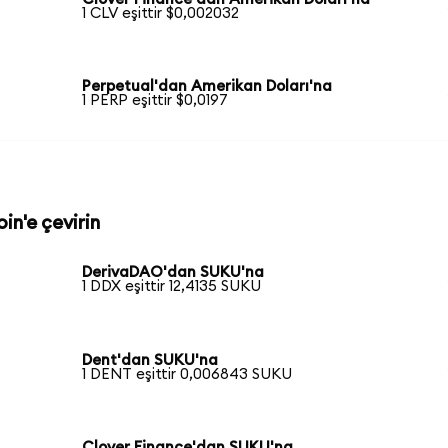
1 CLV eşittir $0,002032
Perpetual'dan Amerikan Doları'na
1 PERP eşittir $0,0197
in'e çevirin
DerivaDAO'dan SUKU'na
1 DDX eşittir 12,4135 SUKU
Dent'dan SUKU'na
1 DENT eşittir 0,006843 SUKU
Clover Finance'dan SUKU'na