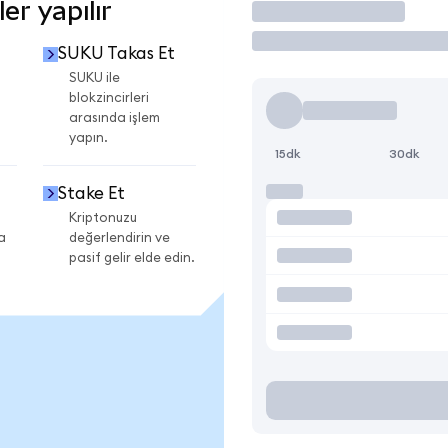
r yapılır
İşlem Yap
SUKU Takas Et
SUKU ile
blokzincirleri
arasında işlem
yapın.
15dk
30dk
Stake Et
Kriptonuzu
a
değerlendirin ve
pasif gelir elde edin.