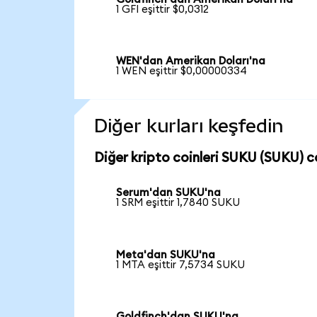
1 GFI eşittir $0,0312
WEN'dan Amerikan Doları'na
1 WEN eşittir $0,00000334
Diğer kurları keşfedin
Diğer kripto coinleri SUKU (SUKU) co
Serum'dan SUKU'na
1 SRM eşittir 1,7840 SUKU
Meta'dan SUKU'na
1 MTA eşittir 7,5734 SUKU
Goldfinch'dan SUKU'na