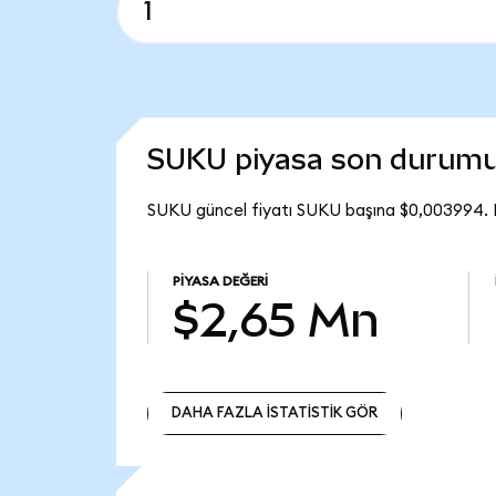
SUKU piyasa son durum
SUKU güncel fiyatı SUKU başına $0,003994. 
PIYASA DEĞERI
$2,65 Mn
DAHA FAZLA İSTATİSTİK GÖR
DAHA FAZLA İSTATİSTİK GÖR