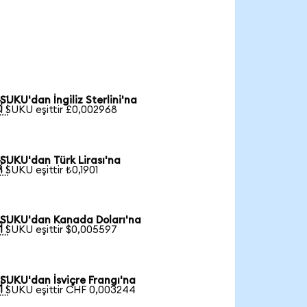
SUKU'dan İngiliz Sterlini'na

1 SUKU eşittir £0,002968
SUKU'dan Türk Lirası'na

1 SUKU eşittir ₺0,1901
SUKU'dan Kanada Doları'na

1 SUKU eşittir $0,005597
SUKU'dan İsviçre Frangı'na

1 SUKU eşittir CHF 0,003244