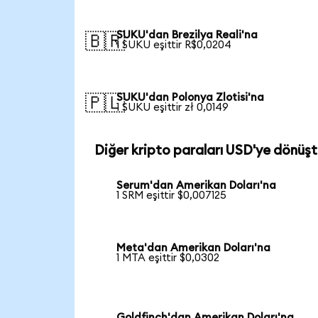
SUKU'dan Brezilya Reali'na
🇧🇷
1 SUKU eşittir R$0,0204
SUKU'dan Polonya Zlotisi'na
🇵🇱
1 SUKU eşittir zł 0,0149
Diğer kripto paraları USD'ye dönüşt
Serum'dan Amerikan Doları'na
1 SRM eşittir $0,007125
Meta'dan Amerikan Doları'na
1 MTA eşittir $0,0302
Goldfinch'dan Amerikan Doları'na