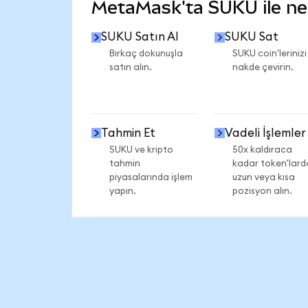
MetaMask'ta SUKU ile nele
SUKU Satın Al
SUKU Sat
Birkaç dokunuşla
SUKU coin'lerinizi
satın alın.
nakde çevirin.
Tahmin Et
Vadeli İşlemler
SUKU ve kripto
50x kaldıraca
tahmin
kadar token'lard
piyasalarında işlem
uzun veya kısa
yapın.
pozisyon alın.