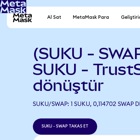
Al Sat
MetaMask Para
Geliştiri
(SUKU - SWA
SUKU - Trust
dönüştür
SUKU/SWAP: 1 SUKU, 0,114702 SWAP D
SUKU - SWAP TAKAS ET