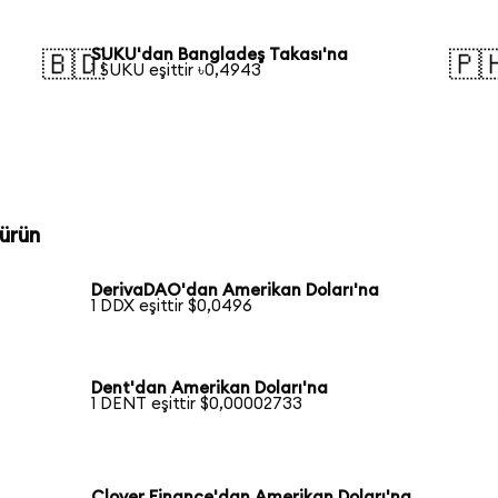
SUKU'dan Bangladeş Takası'na
🇧🇩
🇵
1 SUKU eşittir ৳0,4943
ürün
DerivaDAO'dan Amerikan Doları'na
1 DDX eşittir $0,0496
Dent'dan Amerikan Doları'na
1 DENT eşittir $0,00002733
Clover Finance'dan Amerikan Doları'na