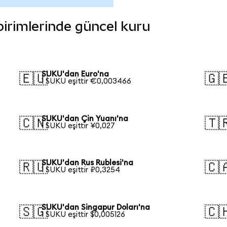
 birimlerinde güncel kuru
SUKU'dan Euro'na
🇪🇺
🇬
1 SUKU eşittir €0,003466
SUKU'dan Çin Yuanı'na
🇨🇳
🇹
1 SUKU eşittir ¥0,027
SUKU'dan Rus Rublesi'na
🇷🇺
🇨
1 SUKU eşittir ₽0,3254
SUKU'dan Singapur Doları'na
🇸🇬
🇨
1 SUKU eşittir $0,005126