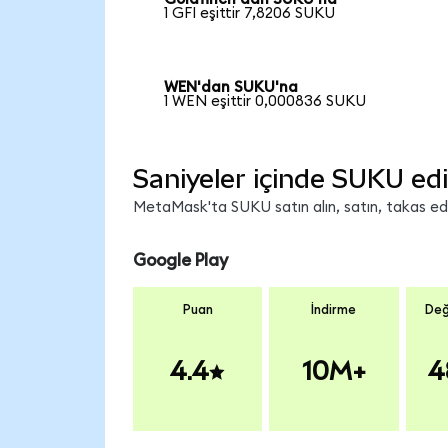
1 GFI eşittir 7,8206 SUKU
WEN'dan SUKU'na
1 WEN eşittir 0,000836 SUKU
Saniyeler içinde SUKU edi
MetaMask'ta SUKU satın alın, satın, takas edin
Google Play
Puan
İndirme
Değ
4.4
10M+
4