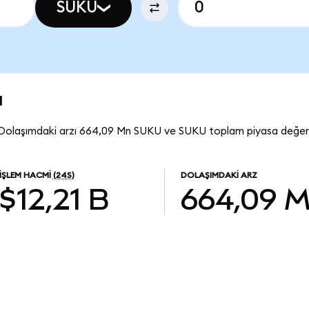
SUKU
u
Dolaşımdaki arzı 664,09 Mn SUKU ve SUKU toplam piyasa değeri
İŞLEM HACMI
(24S)
DOLAŞIMDAKI ARZ
$12,21 B
664,09 