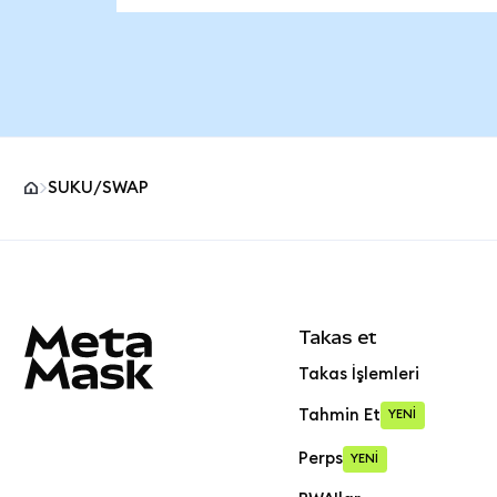
SUKU/SWAP
MetaMask site alt bilgisi
Takas et
Takas İşlemleri
Tahmin Et
YENİ
Perps
YENİ