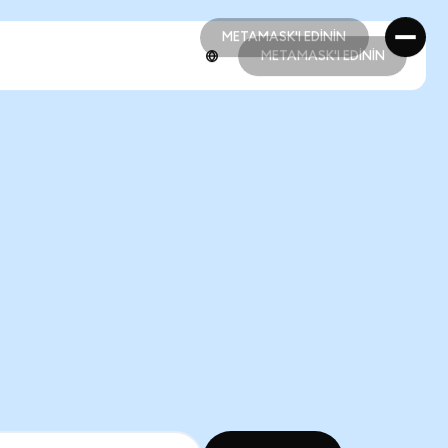
METAMASK'I EDİNİN
METAMASK'I EDİNİN
METAMASK'I EDİNİN
METAMASK'I EDİNİN