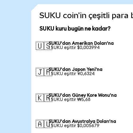
SUKU coin'in çeşitli para
SUKU kuru bugün ne kadar?
SUKU'dan Amerikan Doları'na
🇺🇸
1 SUKU eşittir $0,003994
SUKU'dan Japon Yeni'na
🇯🇵
1 SUKU eşittir ¥0,6324
SUKU'dan Güney Kore Wonu'na
🇰🇷
1 SUKU eşittir ₩5,68
SUKU'dan Avustralya Doları'na
🇦🇺
1 SUKU eşittir $0,005679