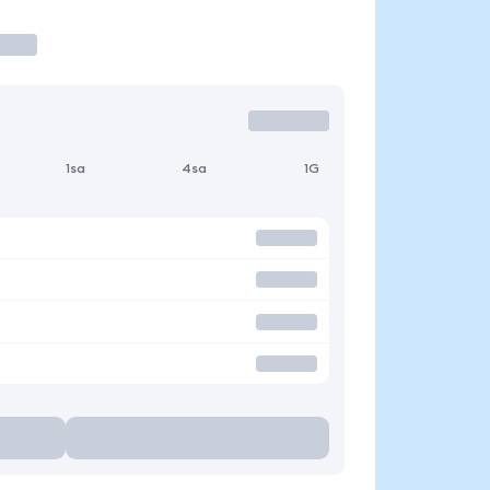
1sa
4sa
1G