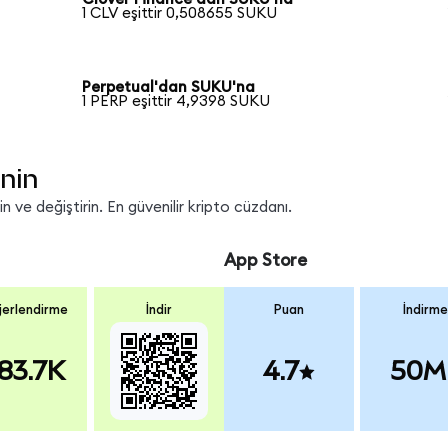
1 CLV eşittir 0,508655 SUKU
Perpetual'dan SUKU'na
1 PERP eşittir 4,9398 SUKU
nin
 ve değiştirin. En güvenilir kripto cüzdanı.
App Store
erlendirme
İndir
Puan
İndirme
83.7K
4.7
50M