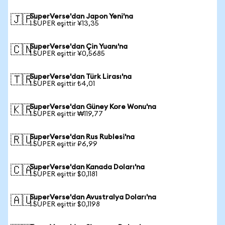
SuperVerse'dan Japon Yeni'na
🇯🇵
1 SUPER eşittir ¥13,35
SuperVerse'dan Çin Yuanı'na
🇨🇳
1 SUPER eşittir ¥0,5685
SuperVerse'dan Türk Lirası'na
🇹🇷
1 SUPER eşittir ₺4,01
SuperVerse'dan Güney Kore Wonu'na
🇰🇷
1 SUPER eşittir ₩119,77
SuperVerse'dan Rus Rublesi'na
🇷🇺
1 SUPER eşittir ₽6,99
SuperVerse'dan Kanada Doları'na
🇨🇦
1 SUPER eşittir $0,1181
SuperVerse'dan Avustralya Doları'na
🇦🇺
1 SUPER eşittir $0,1198