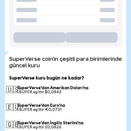
SuperVerse coin'in çeşitli para birimlerinde
güncel kuru
SuperVerse kuru bugün ne kadar?
SuperVerse'dan Amerikan Doları'na
🇺🇸
1 SUPER eşittir $0,0842
SuperVerse'dan Euro'na
🇪🇺
1 SUPER eşittir €0,0731
SuperVerse'dan İngiliz Sterlini'na
🇬🇧
1 SUPER eşittir £0,0626