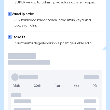
SUPER ve kripto tahmin piyasalarında işlem yapın.
Vadeli İşlemler
50x kaldıraca kadar token'larda uzun veya kısa
pozisyon alın.
Stake Et
Kriptonuzu değerlendirin ve pasif gelir elde edin.
İşlem Yap
15dk
30dk
1sa
4sa
1G