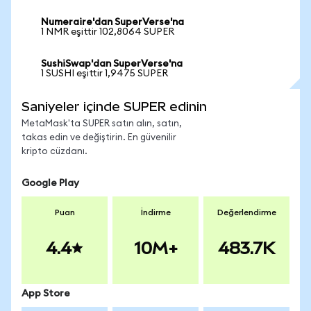
Numeraire'dan SuperVerse'na
1 NMR eşittir 102,8064 SUPER
SushiSwap'dan SuperVerse'na
1 SUSHI eşittir 1,9475 SUPER
Saniyeler içinde SUPER edinin
MetaMask'ta SUPER satın alın, satın,
takas edin ve değiştirin. En güvenilir
kripto cüzdanı.
Google Play
Puan
İndirme
Değerlendirme
4.4
10M+
483.7K
App Store