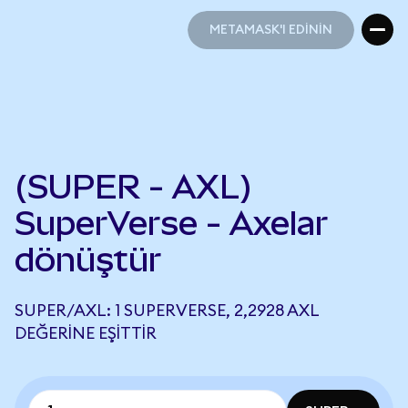
METAMASK'I EDİNİN
METAMASK'I EDİNİN
(SUPER - AXL)
SuperVerse - Axelar
dönüştür
SUPER/AXL: 1 SUPERVERSE, 2,2928 AXL
DEĞERINE EŞITTIR