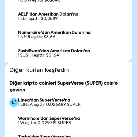
1 COW eşittir $0,1046
AELF'dan Amerikan Doları'na
1 ELF eşittir $0,0589
Numeraire'dan Amerikan Doları'na
1 NMR eşittir $8,66
SushiSwap'dan Amerikan Doları'na
1 SUSHI eşittir $0,1641
Diğer kurları keşfedin
Diğer kripto coinleri SuperVerse (SUPER) coin'e
çevirin
Linea'dan SuperVerse'na
1 LINEA eşittir 0,026689 SUPER
Wormhole'dan SuperVerse'na
1 W eşittir 0,099719 SUPER