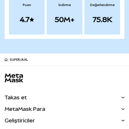
Puan
İndirme
Değerlendirme
4.7
50M+
75.8K
SUPER/AXL
MetaMask site alt bilgisi
Takas et
Takas İşlemleri
MetaMask Para
Tahmin Et
YENİ
Kripto Al
Geliştiriciler
Perps
YENİ
MetaMask Kart
Dökümantasyon