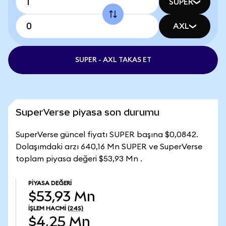
SUPER
AXL
SUPER - AXL TAKAS ET
SuperVerse piyasa son durumu
SuperVerse güncel fiyatı SUPER başına $0,0842.
Dolaşımdaki arzı 640,16 Mn SUPER ve SuperVerse
toplam piyasa değeri $53,93 Mn .
PIYASA DEĞERI
$53,93 Mn
İŞLEM HACMI
(24S)
$4,25 Mn