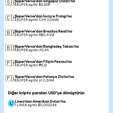
SuperVerse'dan Singapur Doları'na
🇸🇬
1 SUPER eşittir $0,1081
SuperVerse'dan İsviçre Frangı'na
🇨🇭
1 SUPER eşittir CHF 0,0685
SuperVerse'dan Brezilya Reali'na
🇧🇷
1 SUPER eşittir R$0,4316
SuperVerse'dan Bangladeş Takası'na
🇧🇩
1 SUPER eşittir ৳10,45
SuperVerse'dan Filipin Pezosu'na
🇵🇭
1 SUPER eşittir ₱5,12
SuperVerse'dan Polonya Zlotisi'na
🇵🇱
1 SUPER eşittir zł 0,3146
Diğer kripto paraları USD'ye dönüştürün
Linea'dan Amerikan Doları'na
1 LINEA eşittir $0,002248