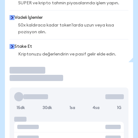
SUPER ve kripto tahmin piyasalarında işlem yapın.
Vadeli İşlemler
50x kaldıraca kadar token'larda uzun veya kısa
pozisyon alın.
Stake Et
Kriptonuzu değerlendirin ve pasif gelir elde edin.
İşlem Yap
15dk
30dk
1sa
4sa
1G