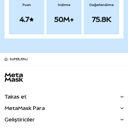
Puan
İndirme
Değerlendirme
4.7
50M+
75.8K
SUPER/ENJ
MetaMask site alt bilgisi
Takas et
Takas İşlemleri
MetaMask Para
Tahmin Et
YENİ
Kripto Al
Geliştiriciler
Perps
YENİ
MetaMask Kart
Dökümantasyon