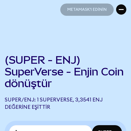
METAMASK'I EDİNİN
METAMASK'I EDİNİN
(SUPER - ENJ)
SuperVerse - Enjin Coin
dönüştür
SUPER/ENJ: 1 SUPERVERSE, 3,3541 ENJ
DEĞERINE EŞITTIR