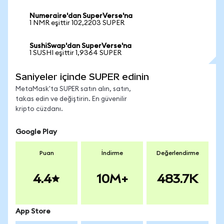
Numeraire'dan SuperVerse'na
1 NMR eşittir 102,2203 SUPER
SushiSwap'dan SuperVerse'na
1 SUSHI eşittir 1,9364 SUPER
Saniyeler içinde SUPER edinin
MetaMask'ta SUPER satın alın, satın,
takas edin ve değiştirin. En güvenilir
kripto cüzdanı.
Google Play
Puan
İndirme
Değerlendirme
4.4
10M+
483.7K
App Store