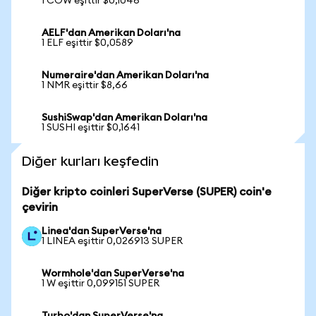
1 COW eşittir $0,1046
AELF'dan Amerikan Doları'na
1 ELF eşittir $0,0589
Numeraire'dan Amerikan Doları'na
1 NMR eşittir $8,66
SushiSwap'dan Amerikan Doları'na
1 SUSHI eşittir $0,1641
Diğer kurları keşfedin
Diğer kripto coinleri SuperVerse (SUPER) coin'e
çevirin
Linea'dan SuperVerse'na
1 LINEA eşittir 0,026913 SUPER
Wormhole'dan SuperVerse'na
1 W eşittir 0,099151 SUPER