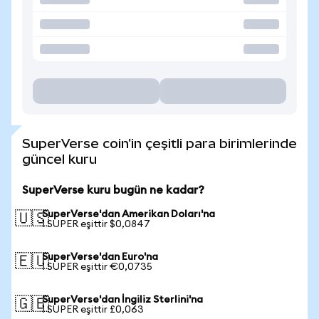
SuperVerse coin'in çeşitli para birimlerinde
güncel kuru
SuperVerse kuru bugün ne kadar?
SuperVerse'dan Amerikan Doları'na
🇺🇸
1 SUPER eşittir $0,0847
SuperVerse'dan Euro'na
🇪🇺
1 SUPER eşittir €0,0735
SuperVerse'dan İngiliz Sterlini'na
🇬🇧
1 SUPER eşittir £0,063