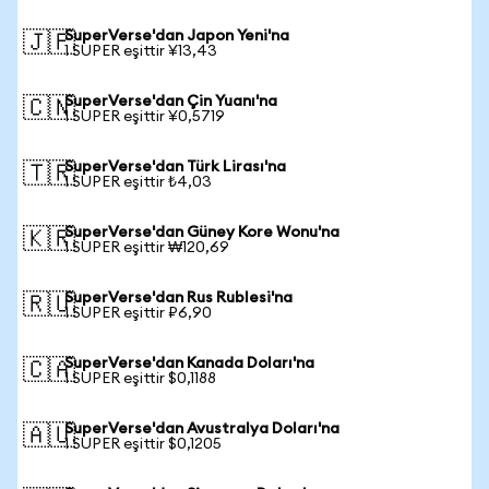
SuperVerse'dan Japon Yeni'na
🇯🇵
1 SUPER eşittir ¥13,43
SuperVerse'dan Çin Yuanı'na
🇨🇳
1 SUPER eşittir ¥0,5719
SuperVerse'dan Türk Lirası'na
🇹🇷
1 SUPER eşittir ₺4,03
SuperVerse'dan Güney Kore Wonu'na
🇰🇷
1 SUPER eşittir ₩120,69
SuperVerse'dan Rus Rublesi'na
🇷🇺
1 SUPER eşittir ₽6,90
SuperVerse'dan Kanada Doları'na
🇨🇦
1 SUPER eşittir $0,1188
SuperVerse'dan Avustralya Doları'na
🇦🇺
1 SUPER eşittir $0,1205