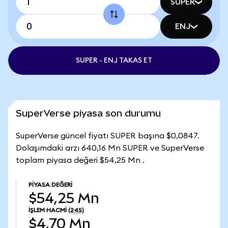
SUPER
ENJ
SUPER - ENJ TAKAS ET
SuperVerse piyasa son durumu
SuperVerse güncel fiyatı SUPER başına $0,0847.
Dolaşımdaki arzı 640,16 Mn SUPER ve SuperVerse
toplam piyasa değeri $54,25 Mn .
PIYASA DEĞERI
$54,25 Mn
İŞLEM HACMI
(24S)
$4,70 Mn