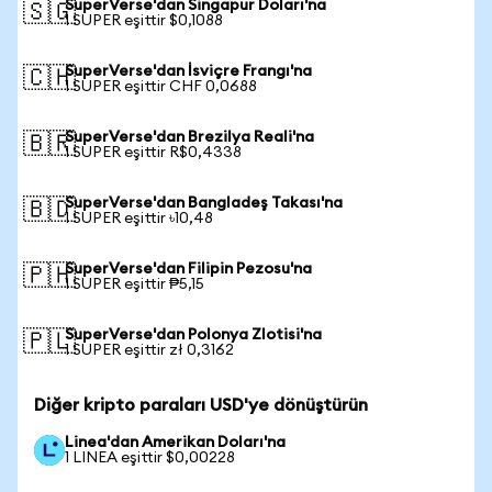
SuperVerse'dan Singapur Doları'na
🇸🇬
1 SUPER eşittir $0,1088
SuperVerse'dan İsviçre Frangı'na
🇨🇭
1 SUPER eşittir CHF 0,0688
SuperVerse'dan Brezilya Reali'na
🇧🇷
1 SUPER eşittir R$0,4338
SuperVerse'dan Bangladeş Takası'na
🇧🇩
1 SUPER eşittir ৳10,48
SuperVerse'dan Filipin Pezosu'na
🇵🇭
1 SUPER eşittir ₱5,15
SuperVerse'dan Polonya Zlotisi'na
🇵🇱
1 SUPER eşittir zł 0,3162
Diğer kripto paraları USD'ye dönüştürün
Linea'dan Amerikan Doları'na
1 LINEA eşittir $0,00228