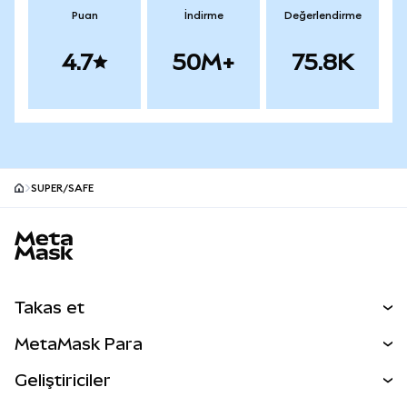
Puan
İndirme
Değerlendirme
4.7
50M+
75.8K
SUPER/SAFE
MetaMask site alt bilgisi
Takas et
Takas İşlemleri
MetaMask Para
Tahmin Et
YENİ
Kripto Al
Geliştiriciler
Perps
YENİ
MetaMask Kart
Dökümantasyon