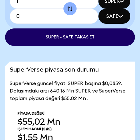
SUPER
SAFE
SUPER - SAFE TAKAS ET
SuperVerse piyasa son durumu
SuperVerse güncel fiyatı SUPER başına $0,0859.
Dolaşımdaki arzı 640,16 Mn SUPER ve SuperVerse
toplam piyasa değeri $55,02 Mn .
PIYASA DEĞERI
$55,02 Mn
İŞLEM HACMI
(24S)
$1,55 Mn