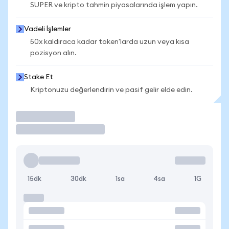
SUPER ve kripto tahmin piyasalarında işlem yapın.
Vadeli İşlemler
50x kaldıraca kadar token'larda uzun veya kısa
pozisyon alın.
Stake Et
Kriptonuzu değerlendirin ve pasif gelir elde edin.
İşlem Yap
15dk
30dk
1sa
4sa
1G