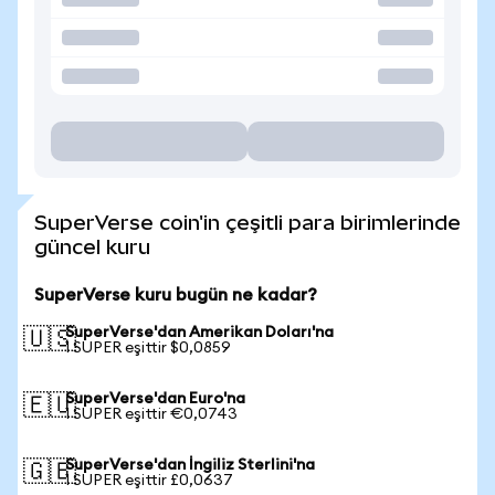
SuperVerse coin'in çeşitli para birimlerinde
güncel kuru
SuperVerse kuru bugün ne kadar?
SuperVerse'dan Amerikan Doları'na
🇺🇸
1 SUPER eşittir $0,0859
SuperVerse'dan Euro'na
🇪🇺
1 SUPER eşittir €0,0743
SuperVerse'dan İngiliz Sterlini'na
🇬🇧
1 SUPER eşittir £0,0637