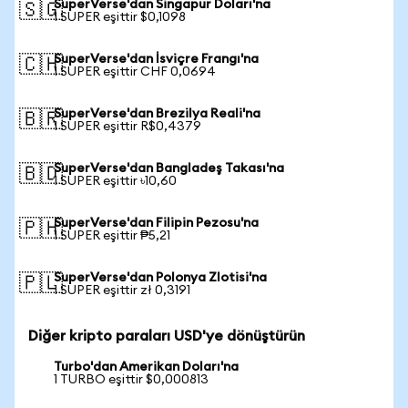
SuperVerse'dan Singapur Doları'na
🇸🇬
1 SUPER eşittir $0,1098
SuperVerse'dan İsviçre Frangı'na
🇨🇭
1 SUPER eşittir CHF 0,0694
SuperVerse'dan Brezilya Reali'na
🇧🇷
1 SUPER eşittir R$0,4379
SuperVerse'dan Bangladeş Takası'na
🇧🇩
1 SUPER eşittir ৳10,60
SuperVerse'dan Filipin Pezosu'na
🇵🇭
1 SUPER eşittir ₱5,21
SuperVerse'dan Polonya Zlotisi'na
🇵🇱
1 SUPER eşittir zł 0,3191
Diğer kripto paraları USD'ye dönüştürün
Turbo'dan Amerikan Doları'na
1 TURBO eşittir $0,000813