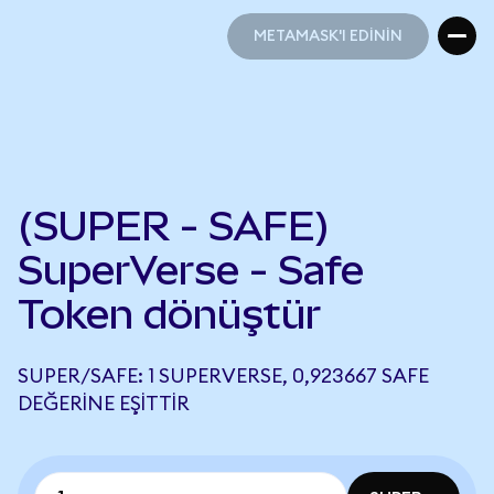
METAMASK'I EDİNİN
METAMASK'I EDİNİN
(SUPER - SAFE)
SuperVerse - Safe
Token dönüştür
SUPER/SAFE: 1 SUPERVERSE, 0,923667 SAFE
DEĞERINE EŞITTIR