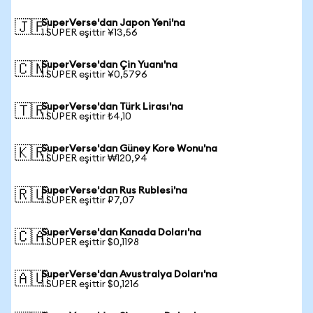
SuperVerse'dan Japon Yeni'na
🇯🇵
1 SUPER eşittir ¥13,56
SuperVerse'dan Çin Yuanı'na
🇨🇳
1 SUPER eşittir ¥0,5796
SuperVerse'dan Türk Lirası'na
🇹🇷
1 SUPER eşittir ₺4,10
SuperVerse'dan Güney Kore Wonu'na
🇰🇷
1 SUPER eşittir ₩120,94
SuperVerse'dan Rus Rublesi'na
🇷🇺
1 SUPER eşittir ₽7,07
SuperVerse'dan Kanada Doları'na
🇨🇦
1 SUPER eşittir $0,1198
SuperVerse'dan Avustralya Doları'na
🇦🇺
1 SUPER eşittir $0,1216