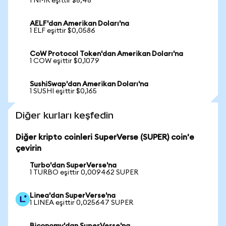
1 NMR eşittir $8,48
AELF'dan Amerikan Doları'na
1 ELF eşittir $0,0586
CoW Protocol Token'dan Amerikan Doları'na
1 COW eşittir $0,1079
SushiSwap'dan Amerikan Doları'na
1 SUSHI eşittir $0,165
Diğer kurları keşfedin
Diğer kripto coinleri SuperVerse (SUPER) coin'e
çevirin
Turbo'dan SuperVerse'na
1 TURBO eşittir 0,009462 SUPER
Linea'dan SuperVerse'na
1 LINEA eşittir 0,025647 SUPER