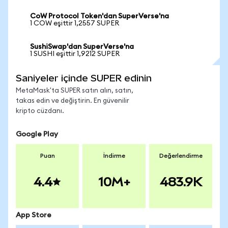
CoW Protocol Token'dan SuperVerse'na
1 COW eşittir 1,2557 SUPER
SushiSwap'dan SuperVerse'na
1 SUSHI eşittir 1,9212 SUPER
Saniyeler içinde SUPER edinin
MetaMask'ta SUPER satın alın, satın,
takas edin ve değiştirin. En güvenilir
kripto cüzdanı.
Google Play
Puan
İndirme
Değerlendirme
4.4
10M+
483.9K
App Store