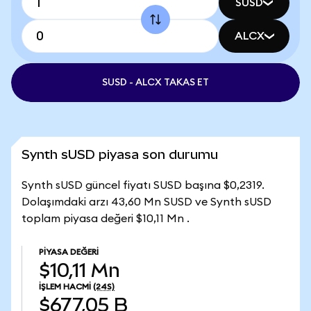
SUSD
ALCX
SUSD - ALCX TAKAS ET
Synth sUSD piyasa son durumu
Synth sUSD güncel fiyatı SUSD başına $0,2319.
Dolaşımdaki arzı 43,60 Mn SUSD ve Synth sUSD
toplam piyasa değeri $10,11 Mn .
PIYASA DEĞERI
$10,11 Mn
İŞLEM HACMI
(24S)
$677,05 B