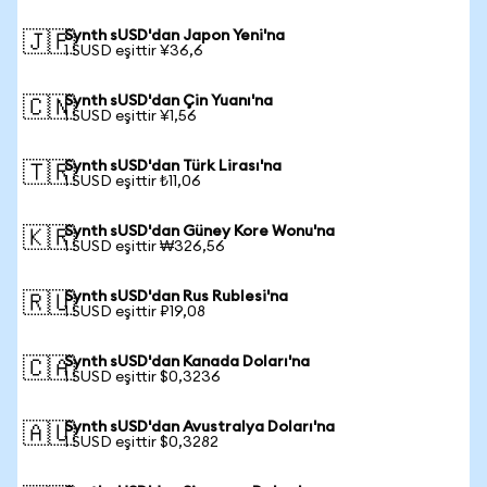
Synth sUSD'dan Japon Yeni'na
🇯🇵
1 SUSD eşittir ¥36,6
Synth sUSD'dan Çin Yuanı'na
🇨🇳
1 SUSD eşittir ¥1,56
Synth sUSD'dan Türk Lirası'na
🇹🇷
1 SUSD eşittir ₺11,06
Synth sUSD'dan Güney Kore Wonu'na
🇰🇷
1 SUSD eşittir ₩326,56
Synth sUSD'dan Rus Rublesi'na
🇷🇺
1 SUSD eşittir ₽19,08
Synth sUSD'dan Kanada Doları'na
🇨🇦
1 SUSD eşittir $0,3236
Synth sUSD'dan Avustralya Doları'na
🇦🇺
1 SUSD eşittir $0,3282