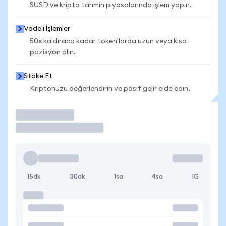
SUSD ve kripto tahmin piyasalarında işlem yapın.
Vadeli İşlemler
50x kaldıraca kadar token'larda uzun veya kısa
pozisyon alın.
Stake Et
Kriptonuzu değerlendirin ve pasif gelir elde edin.
İşlem Yap
15dk
30dk
1sa
4sa
1G