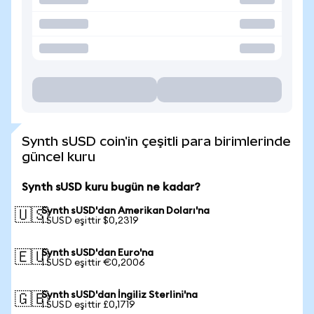
Synth sUSD coin'in çeşitli para birimlerinde
güncel kuru
Synth sUSD kuru bugün ne kadar?
Synth sUSD'dan Amerikan Doları'na
🇺🇸
1 SUSD eşittir $0,2319
Synth sUSD'dan Euro'na
🇪🇺
1 SUSD eşittir €0,2006
Synth sUSD'dan İngiliz Sterlini'na
🇬🇧
1 SUSD eşittir £0,1719