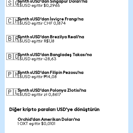
Synth sUSD'dan Singapur Doları'na
🇸🇬
1 SUSD eşittir $0,2965
Synth sUSD'dan İsviçre Frangı'na
🇨🇭
1 SUSD eşittir CHF 0,1874
Synth sUSD'dan Brezilya Reali'na
🇧🇷
1 SUSD eşittir R$1,18
Synth sUSD'dan Bangladeş Takası'na
🇧🇩
1 SUSD eşittir ৳28,63
Synth sUSD'dan Filipin Pezosu'na
🇵🇭
1 SUSD eşittir ₱14,08
Synth sUSD'dan Polonya Zlotisi'na
🇵🇱
1 SUSD eşittir zł 0,8617
Diğer kripto paraları USD'ye dönüştürün
Orchid'dan Amerikan Doları'na
1 OXT eşittir $0,0101