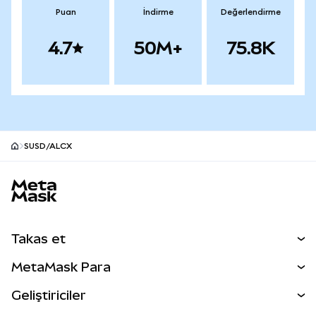
Puan
İndirme
Değerlendirme
4.7
50M+
75.8K
SUSD/ALCX
MetaMask site alt bilgisi
Takas et
Takas İşlemleri
MetaMask Para
Tahmin Et
YENİ
Kripto Al
Geliştiriciler
Perps
YENİ
MetaMask Kart
Dökümantasyon