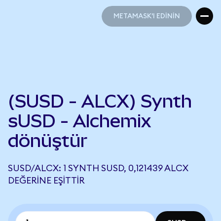
METAMASK'I EDİNİN
METAMASK'I EDİNİN
(SUSD - ALCX) Synth
sUSD - Alchemix
dönüştür
SUSD/ALCX: 1 SYNTH SUSD, 0,121439 ALCX
DEĞERINE EŞITTIR