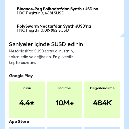
Binance-Peg Polkadot'dan Synth sUSD'na
1 DOT eşittir 3,4881 SUSD
PolySwarm Nectar'dan Synth sUSD'na
1 NCT eşittir 0,019852 SUSD
Saniyeler içinde SUSD edinin
MetaMask'ta SUSD satın alın, satın,
takas edin ve değiştirin. En güvenilir
kripto cüzdanı.
Google Play
Puan
İndirme
Değerlendirme
4.4
10M+
484K
App Store