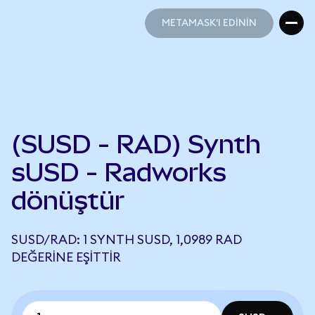
METAMASK'I EDİNİN
METAMASK'I EDİNİN
(SUSD - RAD) Synth
sUSD - Radworks
dönüştür
SUSD/RAD: 1 SYNTH SUSD, 1,0989 RAD
DEĞERINE EŞITTIR