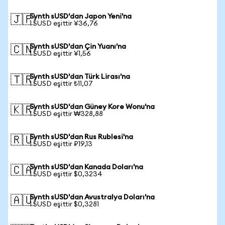
Synth sUSD'dan Japon Yeni'na
🇯🇵
1 SUSD eşittir ¥36,76
Synth sUSD'dan Çin Yuanı'na
🇨🇳
1 SUSD eşittir ¥1,56
Synth sUSD'dan Türk Lirası'na
🇹🇷
1 SUSD eşittir ₺11,07
Synth sUSD'dan Güney Kore Wonu'na
🇰🇷
1 SUSD eşittir ₩328,88
Synth sUSD'dan Rus Rublesi'na
🇷🇺
1 SUSD eşittir ₽19,13
Synth sUSD'dan Kanada Doları'na
🇨🇦
1 SUSD eşittir $0,3234
Synth sUSD'dan Avustralya Doları'na
🇦🇺
1 SUSD eşittir $0,3281