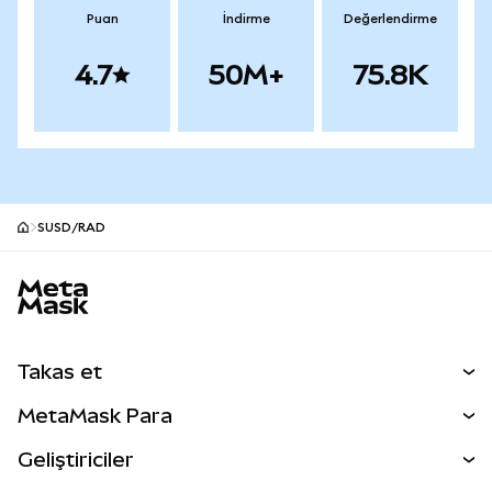
Puan
İndirme
Değerlendirme
4.7
50M+
75.8K
SUSD/RAD
MetaMask site alt bilgisi
Takas et
Takas İşlemleri
MetaMask Para
Tahmin Et
YENİ
Kripto Al
Geliştiriciler
Perps
YENİ
MetaMask Kart
Dökümantasyon