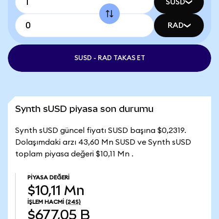
SUSD
RAD
SUSD - RAD TAKAS ET
Synth sUSD piyasa son durumu
Synth sUSD güncel fiyatı SUSD başına $0,2319.
Dolaşımdaki arzı 43,60 Mn SUSD ve Synth sUSD
toplam piyasa değeri $10,11 Mn .
PIYASA DEĞERI
$10,11 Mn
İŞLEM HACMI
(24S)
$677,05 B