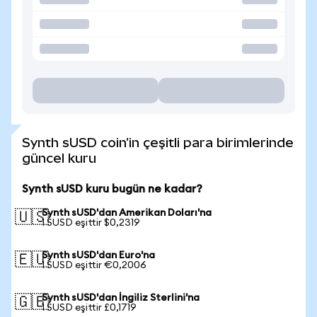
Synth sUSD coin'in çeşitli para birimlerinde
güncel kuru
Synth sUSD kuru bugün ne kadar?
Synth sUSD'dan Amerikan Doları'na
🇺🇸
1 SUSD eşittir $0,2319
Synth sUSD'dan Euro'na
🇪🇺
1 SUSD eşittir €0,2006
Synth sUSD'dan İngiliz Sterlini'na
🇬🇧
1 SUSD eşittir £0,1719