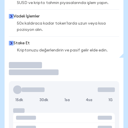
SUSD ve kripto tahmin piyasalarında işlem yapın.
Vadeli İşlemler
50x kaldıraca kadar token'larda uzun veya kısa
pozisyon alın.
Stake Et
Kriptonuzu değerlendirin ve pasif gelir elde edin.
İşlem Yap
15dk
30dk
1sa
4sa
1G