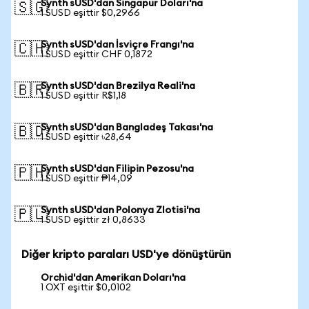
Synth sUSD'dan Singapur Doları'na
🇸🇬
1 SUSD eşittir $0,2966
Synth sUSD'dan İsviçre Frangı'na
🇨🇭
1 SUSD eşittir CHF 0,1872
Synth sUSD'dan Brezilya Reali'na
🇧🇷
1 SUSD eşittir R$1,18
Synth sUSD'dan Bangladeş Takası'na
🇧🇩
1 SUSD eşittir ৳28,64
Synth sUSD'dan Filipin Pezosu'na
🇵🇭
1 SUSD eşittir ₱14,09
Synth sUSD'dan Polonya Zlotisi'na
🇵🇱
1 SUSD eşittir zł 0,8633
Diğer kripto paraları USD'ye dönüştürün
Orchid'dan Amerikan Doları'na
1 OXT eşittir $0,0102