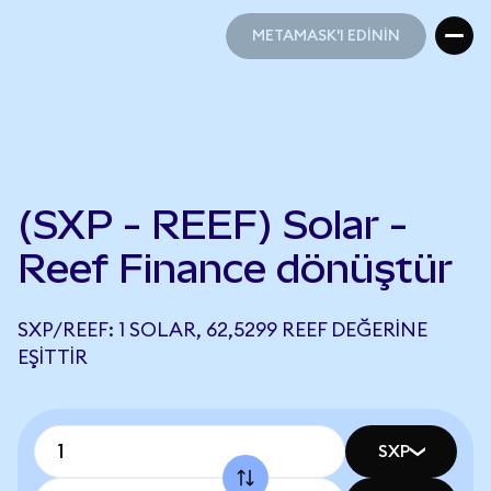
METAMASK'I EDİNİN
METAMASK'I EDİNİN
(SXP - REEF) Solar -
Reef Finance dönüştür
SXP/REEF: 1 SOLAR, 62,5299 REEF DEĞERINE
EŞITTIR
SXP