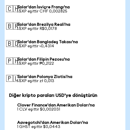
Solar'dan İsviçre Frangı'na
🇨🇭
1 SXP eşittir CHF 0,002825
Solar'dan Brezilya Reali'na
🇧🇷
1 SXP eşittir R$0,0178
Solar'dan Bangladeş Takası'na
🇧🇩
1 SXP eşittir ৳0,4314
Solar'dan Filipin Pezosu'na
🇵🇭
1 SXP eşittir ₱0,2122
Solar'dan Polonya Zlotisi'na
🇵🇱
1 SXP eşittir zł 0,013
Diğer kripto paraları USD'ye dönüştürün
Clover Finance'dan Amerikan Doları'na
1 CLV eşittir $0,002031
Aavegotchi'dan Amerikan Doları'na
1 GHST eşittir $0,0443