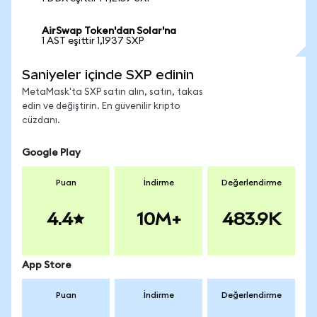
AirSwap Token'dan Solar'na
1 AST eşittir 1,1937 SXP
Saniyeler içinde SXP edinin
MetaMask'ta SXP satın alın, satın, takas
edin ve değiştirin. En güvenilir kripto
cüzdanı.
Google Play
Puan
İndirme
Değerlendirme
4.4
10M+
483.9K
App Store
Puan
İndirme
Değerlendirme