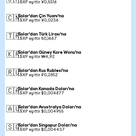
🇯🇵
1 SXP eşittir ¥0,5516
Solar'dan Çin Yuanı'na
🇨🇳
1 SXP eşittir ¥0,0236
Solar'dan Türk Lirası'na
🇹🇷
1 SXP eşittir ₺0,1667
Solar'dan Güney Kore Wonu'na
🇰🇷
1 SXP eşittir ₩4,92
Solar'dan Rus Rublesi'na
🇷🇺
1 SXP eşittir ₽0,2852
Solar'dan Kanada Doları'na
🇨🇦
1 SXP eşittir $0,004877
Solar'dan Avustralya Doları'na
🇦🇺
1 SXP eşittir $0,004955
Solar'dan Singapur Doları'na
🇸🇬
1 SXP eşittir $0,004437