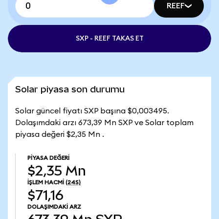
REEF
SXP - REEF TAKAS ET
Solar piyasa son durumu
Solar güncel fiyatı SXP başına $0,003495.
Dolaşımdaki arzı 673,39 Mn SXP ve Solar toplam
piyasa değeri $2,35 Mn .
PIYASA DEĞERI
$2,35 Mn
İŞLEM HACMI
(24S)
$71,16
DOLAŞIMDAKI ARZ