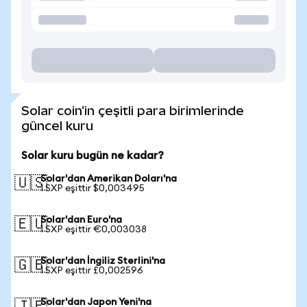
Solar coin'in çeşitli para birimlerinde
güncel kuru
Solar kuru bugün ne kadar?
Solar'dan Amerikan Doları'na
🇺🇸
1 SXP eşittir $0,003495
Solar'dan Euro'na
🇪🇺
1 SXP eşittir €0,003038
Solar'dan İngiliz Sterlini'na
🇬🇧
1 SXP eşittir £0,002596
Solar'dan Japon Yeni'na