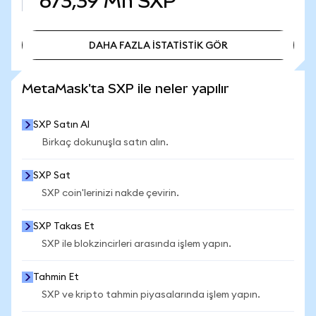
673,39 Mn
SXP
DAHA FAZLA İSTATİSTİK GÖR
DAHA FAZLA İSTATİSTİK GÖR
MetaMask'ta SXP ile neler yapılır
SXP Satın Al
Birkaç dokunuşla satın alın.
SXP Sat
SXP coin'lerinizi nakde çevirin.
SXP Takas Et
SXP ile blokzincirleri arasında işlem yapın.
Tahmin Et
SXP ve kripto tahmin piyasalarında işlem yapın.