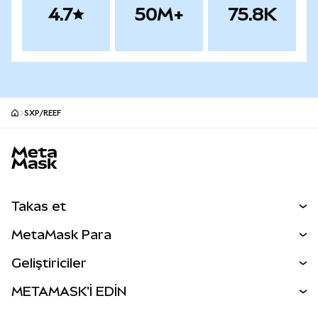
4.7
50M+
75.8K
SXP/REEF
MetaMask site alt bilgisi
Takas et
Takas İşlemleri
MetaMask Para
Tahmin Et
YENİ
Kripto Al
Geliştiriciler
Perps
YENİ
MetaMask Kart
Dökümantasyon
METAMASK'İ EDİN
RWA'lar
mUSD
YENİ
Kontrol Paneli
İşlem Kalkanı