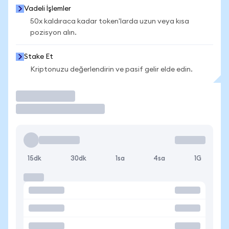
Vadeli İşlemler
50x kaldıraca kadar token'larda uzun veya kısa
pozisyon alın.
Stake Et
Kriptonuzu değerlendirin ve pasif gelir elde edin.
İşlem Yap
15dk
30dk
1sa
4sa
1G