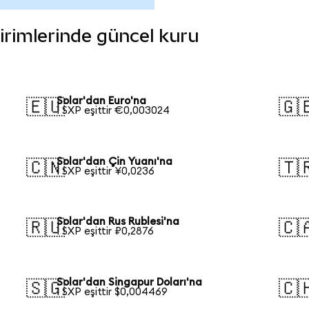
 birimlerinde güncel kuru
Solar'dan Euro'na
🇪🇺
🇬
1 SXP eşittir €0,003024
Solar'dan Çin Yuanı'na
🇨🇳
🇹
1 SXP eşittir ¥0,0236
Solar'dan Rus Rublesi'na
🇷🇺
🇨
1 SXP eşittir ₽0,2876
Solar'dan Singapur Doları'na
🇸🇬
🇨
1 SXP eşittir $0,004469