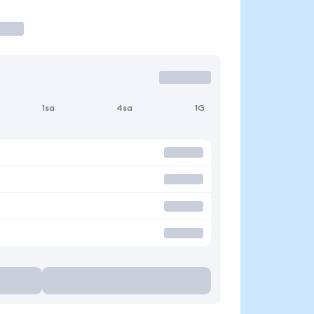
1sa
4sa
1G