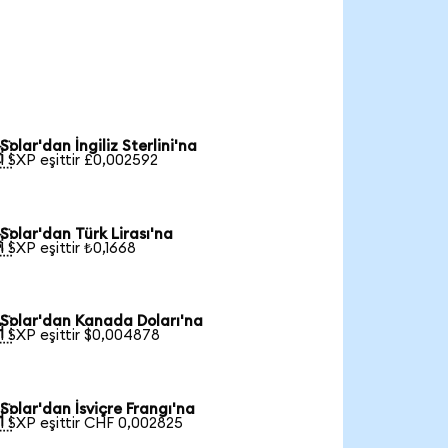
Solar'dan İngiliz Sterlini'na

1 SXP eşittir £0,002592
Solar'dan Türk Lirası'na

1 SXP eşittir ₺0,1668
Solar'dan Kanada Doları'na

1 SXP eşittir $0,004878
Solar'dan İsviçre Frangı'na

1 SXP eşittir CHF 0,002825