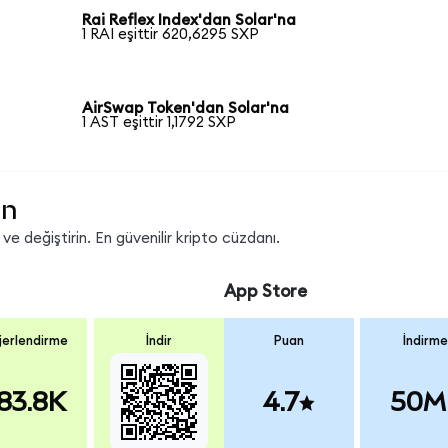
Rai Reflex Index'dan Solar'na
1 RAI eşittir 620,6295 SXP
AirSwap Token'dan Solar'na
1 AST eşittir 1,1792 SXP
in
e değiştirin. En güvenilir kripto cüzdanı.
App Store
erlendirme
İndir
Puan
İndirme
83.8K
4.7
50M