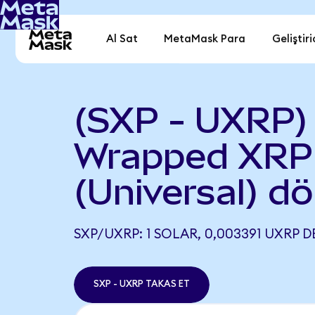
Al Sat
MetaMask Para
Geliştiri
(SXP - UXRP) 
Wrapped XRP
(Universal) d
SXP/UXRP: 1 SOLAR, 0,003391 UXRP D
SXP - UXRP TAKAS ET