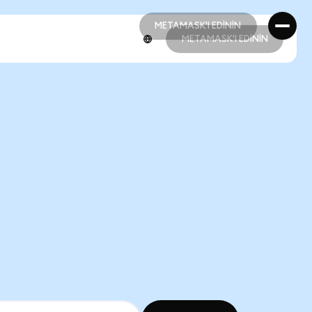
METAMASK'I EDİNİN
METAMASK'I EDİNİN
METAMASK'I EDİNİN
METAMASK'I EDİNİN