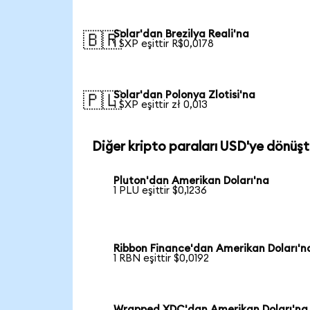
Solar'dan Brezilya Reali'na
🇧🇷
1 SXP eşittir R$0,0178
Solar'dan Polonya Zlotisi'na
🇵🇱
1 SXP eşittir zł 0,013
Diğer kripto paraları USD'ye dönüşt
Pluton'dan Amerikan Doları'na
1 PLU eşittir $0,1236
Ribbon Finance'dan Amerikan Doları'n
1 RBN eşittir $0,0192
Wrapped XDC'dan Amerikan Doları'na