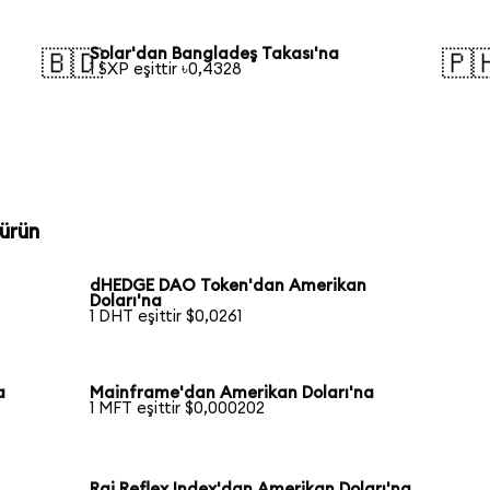
Solar'dan Bangladeş Takası'na
🇧🇩
🇵
1 SXP eşittir ৳0,4328
ürün
dHEDGE DAO Token'dan Amerikan
Doları'na
1 DHT eşittir $0,0261
a
Mainframe'dan Amerikan Doları'na
1 MFT eşittir $0,000202
Rai Reflex Index'dan Amerikan Doları'na