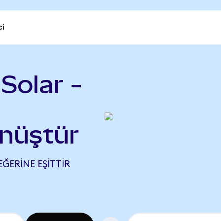
ci
Solar -
önüştür
EĞERINE EŞITTIR