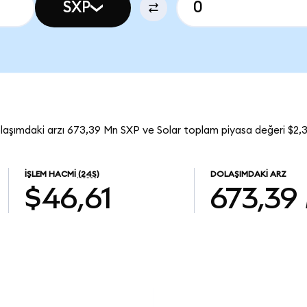
SXP
laşımdaki arzı 673,39 Mn SXP ve Solar toplam piyasa değeri $2,3
İŞLEM HACMI
(24S)
DOLAŞIMDAKI ARZ
$46,61
673,39