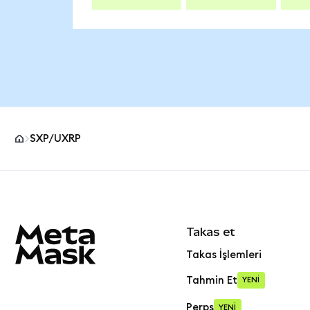
SXP/UXRP
MetaMask site alt bilgisi
Takas et
Takas İşlemleri
Tahmin Et
YENİ
Perps
YENİ