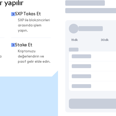
 yapılır
İşlem Yap
SXP Takas Et
SXP ile blokzincirleri
arasında işlem
yapın.
15dk
30dk
Stake Et
Kriptonuzu
a
değerlendirin ve
pasif gelir elde edin.