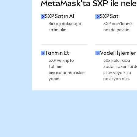
MetaMask'ta SXP ile neler
SXP Satın Al
SXP Sat
Birkaç dokunuşla
SXP coin'lerinizi
satın alın.
nakde çevirin.
Tahmin Et
Vadeli İşlemler
SXP ve kripto
50x kaldıraca
tahmin
kadar token'lard
piyasalarında işlem
uzun veya kısa
yapın.
pozisyon alın.