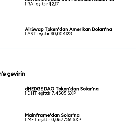
1 RAI eşittir $2,17
AirSwap Token'dan Amerikan Doları'na
1 AST eşittir $0,004123
'e çevirin
dHEDGE DAO Token'dan Solar'na
1 DHT eşittir 7,4505 SXP
Mainframe'dan Solar'na
1 MFT eşittir 0,057736 SXP