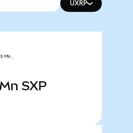
UXRP
5 Mn .
 Mn
SXP