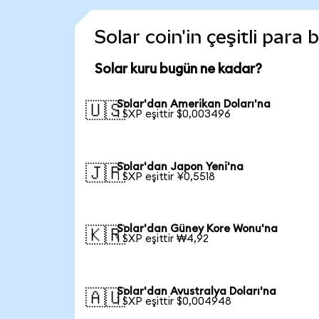
Solar coin'in çeşitli para
Solar kuru bugün ne kadar?
Solar'dan Amerikan Doları'na
🇺🇸
1 SXP eşittir $0,003496
Solar'dan Japon Yeni'na
🇯🇵
1 SXP eşittir ¥0,5518
Solar'dan Güney Kore Wonu'na
🇰🇷
1 SXP eşittir ₩4,92
Solar'dan Avustralya Doları'na
🇦🇺
1 SXP eşittir $0,004948