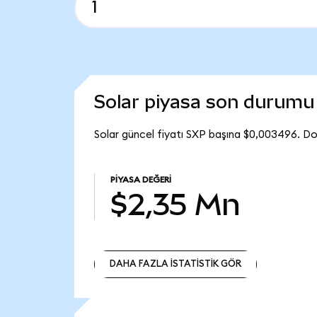
Solar piyasa son durumu
Solar güncel fiyatı SXP başına $0,003496. Do
PIYASA DEĞERI
$2,35 Mn
DAHA FAZLA İSTATİSTİK GÖR
DAHA FAZLA İSTATİSTİK GÖR