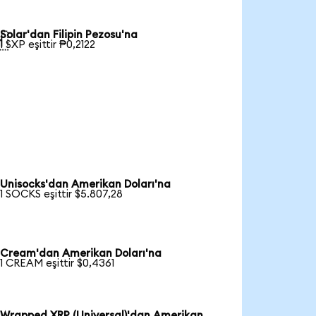
Solar'dan Filipin Pezosu'na

1 SXP eşittir ₱0,2122
Unisocks'dan Amerikan Doları'na
1 SOCKS eşittir $5.807,28
Cream'dan Amerikan Doları'na
1 CREAM eşittir $0,4361
Wrapped XRP (Universal)'dan Amerikan