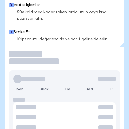
Vadeli İşlemler
50x kaldıraca kadar token'larda uzun veya kısa
pozisyon alın.
Stake Et
Kriptonuzu değerlendirin ve pasif gelir elde edin.
İşlem Yap
15dk
30dk
1sa
4sa
1G