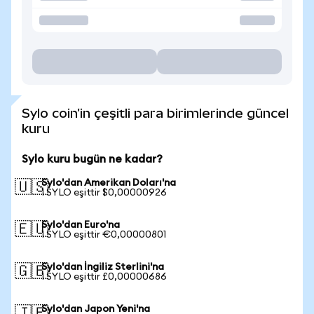
Sylo coin'in çeşitli para birimlerinde güncel
kuru
Sylo kuru bugün ne kadar?
Sylo'dan Amerikan Doları'na
🇺🇸
1 SYLO eşittir $0,00000926
Sylo'dan Euro'na
🇪🇺
1 SYLO eşittir €0,00000801
Sylo'dan İngiliz Sterlini'na
🇬🇧
1 SYLO eşittir £0,00000686
Sylo'dan Japon Yeni'na