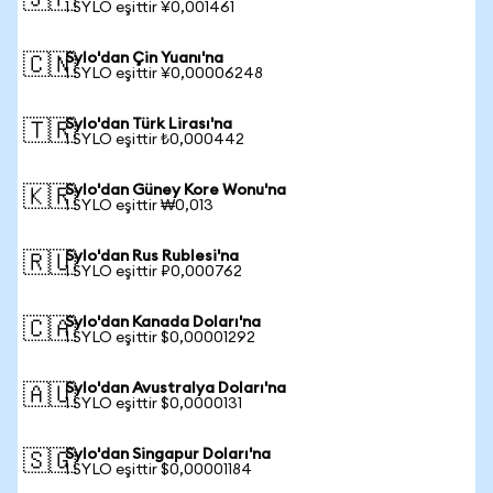
🇯🇵
1 SYLO eşittir ¥0,001461
Sylo'dan Çin Yuanı'na
🇨🇳
1 SYLO eşittir ¥0,00006248
Sylo'dan Türk Lirası'na
🇹🇷
1 SYLO eşittir ₺0,000442
Sylo'dan Güney Kore Wonu'na
🇰🇷
1 SYLO eşittir ₩0,013
Sylo'dan Rus Rublesi'na
🇷🇺
1 SYLO eşittir ₽0,000762
Sylo'dan Kanada Doları'na
🇨🇦
1 SYLO eşittir $0,00001292
Sylo'dan Avustralya Doları'na
🇦🇺
1 SYLO eşittir $0,0000131
Sylo'dan Singapur Doları'na
🇸🇬
1 SYLO eşittir $0,00001184