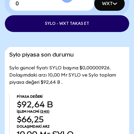
WXT
SYLO - WXT TAKAS ET
Sylo piyasa son durumu
Sylo güncel fiyatı SYLO başına $0,00000926.
Dolaşımdaki arzı 10,00 Mr SYLO ve Sylo toplam
piyasa değeri $92,64 B .
PIYASA DEĞERI
$92,64 B
İŞLEM HACMI
(24S)
$66,25
DOLAŞIMDAKI ARZ