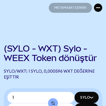
METAMASK'I EDİNİN
METAMASK'I EDİNİN
(SYLO - WXT) Sylo -
WEEX Token dönüştür
SYLO/WXT: 1 SYLO, 0,000596 WXT DEĞERINE
EŞITTIR
SYLO