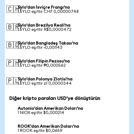
Sylo'dan İsviçre Frangı'na
🇨🇭
1 SYLO eşittir CHF 0,00000748
Sylo'dan Brezilya Reali'na
🇧🇷
1 SYLO eşittir R$0,0000472
Sylo'dan Bangladeş Takası'na
🇧🇩
1 SYLO eşittir ৳0,001143
Sylo'dan Filipin Pezosu'na
🇵🇭
1 SYLO eşittir ₱0,000562
Sylo'dan Polonya Zlotisi'na
🇵🇱
1 SYLO eşittir zł 0,0000344
Diğer kripto paraları USD'ye dönüştürün
Autonio'dan Amerikan Doları'na
1 NIOX eşittir $0,000214
ROOK'dan Amerikan Doları'na
1 ROOK eşittir $0,0659