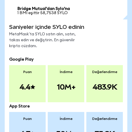
Bridge Mutual'dan Sylo'na
1 BMI eşittir 58,7538 SYLO
Saniyeler içinde SYLO edinin
MetaMask'ta SYLO satın alın, satın,
takas edin ve değiştirin. En güvenilir
kripto cüzdanı.
Google Play
Puan
İndirme
Değerlendirme
4.4
10M+
483.9K
App Store
Puan
İndirme
Değerlendirme