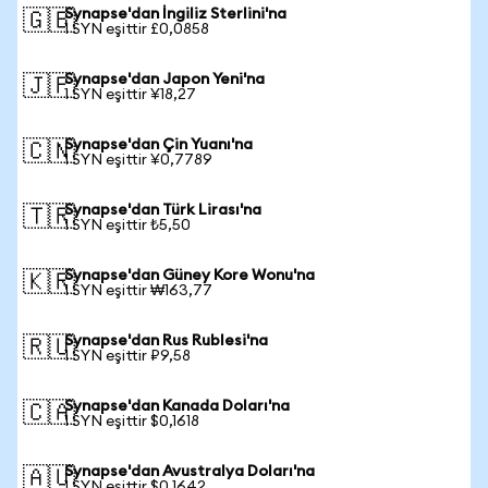
Synapse'dan İngiliz Sterlini'na
🇬🇧
1 SYN eşittir £0,0858
Synapse'dan Japon Yeni'na
🇯🇵
1 SYN eşittir ¥18,27
Synapse'dan Çin Yuanı'na
🇨🇳
1 SYN eşittir ¥0,7789
Synapse'dan Türk Lirası'na
🇹🇷
1 SYN eşittir ₺5,50
Synapse'dan Güney Kore Wonu'na
🇰🇷
1 SYN eşittir ₩163,77
Synapse'dan Rus Rublesi'na
🇷🇺
1 SYN eşittir ₽9,58
Synapse'dan Kanada Doları'na
🇨🇦
1 SYN eşittir $0,1618
Synapse'dan Avustralya Doları'na
🇦🇺
1 SYN eşittir $0,1642