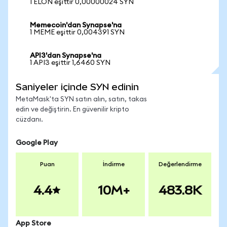
1 ELON eşittir 0,00000024 SYN
Memecoin'dan Synapse'na
1 MEME eşittir 0,004391 SYN
API3'dan Synapse'na
1 API3 eşittir 1,6460 SYN
Saniyeler içinde SYN edinin
MetaMask'ta SYN satın alın, satın, takas
edin ve değiştirin. En güvenilir kripto
cüzdanı.
Google Play
Puan
İndirme
Değerlendirme
4.4
10M+
483.8K
App Store