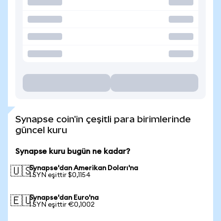
Synapse coin'in çeşitli para birimlerinde
güncel kuru
Synapse kuru bugün ne kadar?
Synapse'dan Amerikan Doları'na
🇺🇸
1 SYN eşittir $0,1154
Synapse'dan Euro'na
🇪🇺
1 SYN eşittir €0,1002