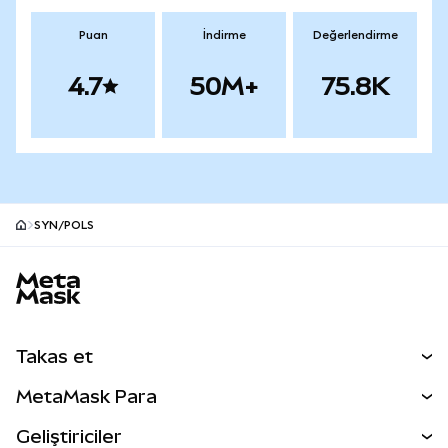
Puan
İndirme
Değerlendirme
4.7
50M+
75.8K
SYN/POLS
MetaMask site alt bilgisi
Takas et
Takas İşlemleri
MetaMask Para
Tahmin Et
YENİ
Kripto Al
Geliştiriciler