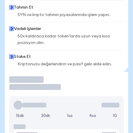
Tahmin Et
SYN ve kripto tahmin piyasalarında işlem yapın.
Vadeli İşlemler
50x kaldıraca kadar token'larda uzun veya kısa
pozisyon alın.
Stake Et
Kriptonuzu değerlendirin ve pasif gelir elde edin.
İşlem Yap
15dk
30dk
1sa
4sa
1G