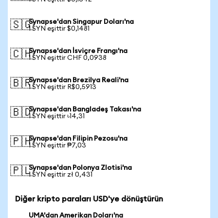
Synapse'dan Singapur Doları'na
🇸🇬
1 SYN eşittir $0,1481
Synapse'dan İsviçre Frangı'na
🇨🇭
1 SYN eşittir CHF 0,0938
Synapse'dan Brezilya Reali'na
🇧🇷
1 SYN eşittir R$0,5913
Synapse'dan Bangladeş Takası'na
🇧🇩
1 SYN eşittir ৳14,31
Synapse'dan Filipin Pezosu'na
🇵🇭
1 SYN eşittir ₱7,03
Synapse'dan Polonya Zlotisi'na
🇵🇱
1 SYN eşittir zł 0,431
Diğer kripto paraları USD'ye dönüştürün
UMA'dan Amerikan Doları'na