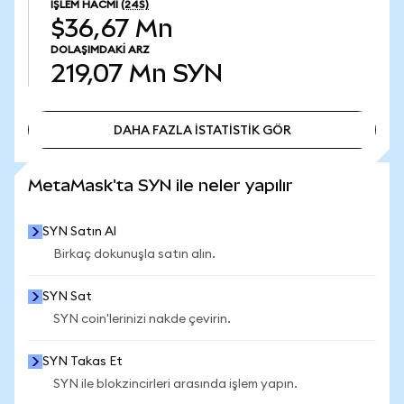
İŞLEM HACMI
(24S)
$36,67 Mn
DOLAŞIMDAKI ARZ
219,07 Mn
SYN
DAHA FAZLA İSTATİSTİK GÖR
DAHA FAZLA İSTATİSTİK GÖR
MetaMask'ta SYN ile neler yapılır
SYN Satın Al
Birkaç dokunuşla satın alın.
SYN Sat
SYN coin'lerinizi nakde çevirin.
SYN Takas Et
SYN ile blokzincirleri arasında işlem yapın.