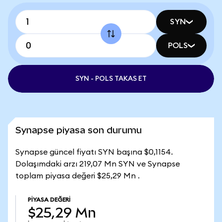
SYN
POLS
SYN - POLS TAKAS ET
Synapse piyasa son durumu
Synapse güncel fiyatı SYN başına $0,1154.
Dolaşımdaki arzı 219,07 Mn SYN ve Synapse
toplam piyasa değeri $25,29 Mn .
PIYASA DEĞERI
$25,29 Mn