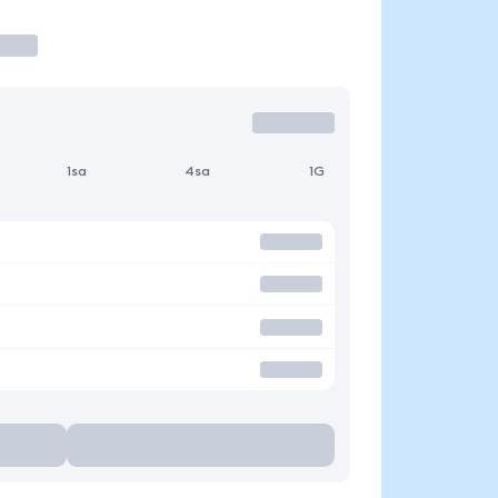
1sa
4sa
1G