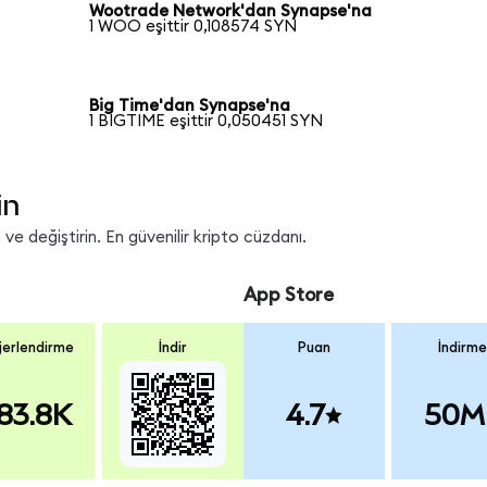
Wootrade Network'dan Synapse'na
1 WOO eşittir 0,108574 SYN
Big Time'dan Synapse'na
1 BIGTIME eşittir 0,050451 SYN
in
e değiştirin. En güvenilir kripto cüzdanı.
App Store
erlendirme
İndir
Puan
İndirme
83.8K
4.7
50M