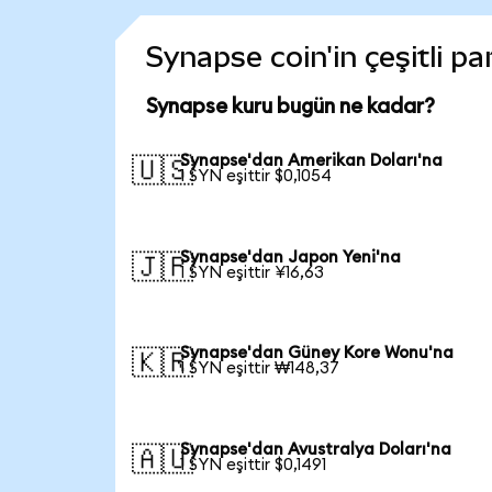
Synapse coin'in çeşitli p
Synapse kuru bugün ne kadar?
Synapse'dan Amerikan Doları'na
🇺🇸
1 SYN eşittir $0,1054
Synapse'dan Japon Yeni'na
🇯🇵
1 SYN eşittir ¥16,63
Synapse'dan Güney Kore Wonu'na
🇰🇷
1 SYN eşittir ₩148,37
Synapse'dan Avustralya Doları'na
🇦🇺
1 SYN eşittir $0,1491