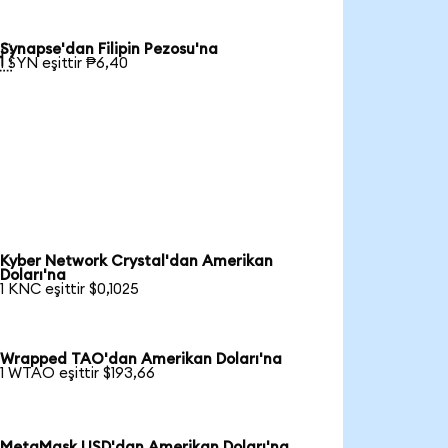
Synapse'dan Filipin Pezosu'na

1 SYN eşittir ₱6,40
Kyber Network Crystal'dan Amerikan
Doları'na
1 KNC eşittir $0,1025
Wrapped TAO'dan Amerikan Doları'na
1 WTAO eşittir $193,66
MetaMask USD'dan Amerikan Doları'na