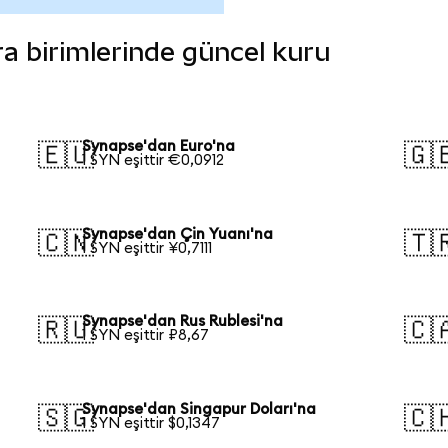
ara birimlerinde güncel kuru
Synapse'dan Euro'na
🇪🇺
🇬
1 SYN eşittir €0,0912
Synapse'dan Çin Yuanı'na
🇨🇳
🇹
1 SYN eşittir ¥0,7111
Synapse'dan Rus Rublesi'na
🇷🇺
🇨
1 SYN eşittir ₽8,67
Synapse'dan Singapur Doları'na
🇸🇬
🇨
1 SYN eşittir $0,1347