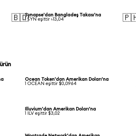
Synapse'dan Bangladeş Takası'na
🇧🇩
🇵
1 SYN eşittir ৳13,04
ürün
na
Ocean Token'dan Amerikan Doları'na
1 OCEAN eşittir $0,0964
Illuvium'dan Amerikan Doları'na
1 ILV eşittir $3,02
Wootrade Network'dan Amerikan