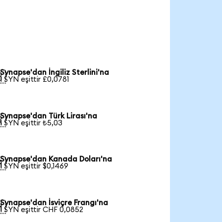
Synapse'dan İngiliz Sterlini'na

1 SYN eşittir £0,0781
Synapse'dan Türk Lirası'na

1 SYN eşittir ₺5,03
Synapse'dan Kanada Doları'na

1 SYN eşittir $0,1469
Synapse'dan İsviçre Frangı'na

1 SYN eşittir CHF 0,0852