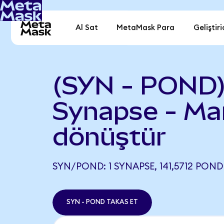
Al Sat
MetaMask Para
Geliştiri
(SYN - POND
Synapse - Mar
dönüştür
SYN/POND: 1 SYNAPSE, 141,5712 POND
SYN - POND TAKAS ET