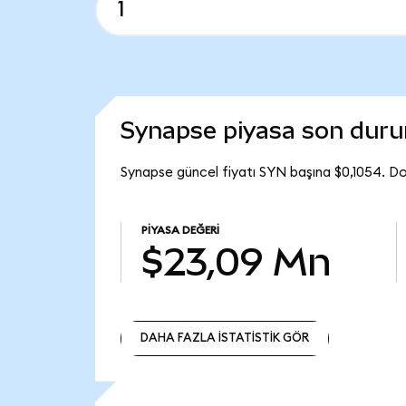
Synapse piyasa son dur
Synapse güncel fiyatı SYN başına $0,1054. D
PIYASA DEĞERI
$23,09 Mn
DAHA FAZLA İSTATİSTİK GÖR
DAHA FAZLA İSTATİSTİK GÖR