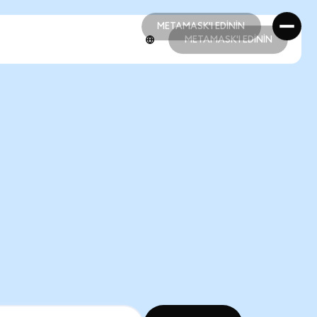
METAMASK'I EDİNİN
METAMASK'I EDİNİN
METAMASK'I EDİNİN
METAMASK'I EDİNİN