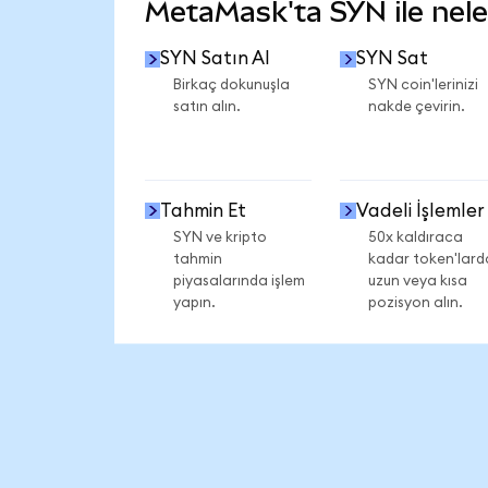
MetaMask'ta SYN ile neler
SYN Satın Al
SYN Sat
Birkaç dokunuşla
SYN coin'lerinizi
satın alın.
nakde çevirin.
Tahmin Et
Vadeli İşlemler
SYN ve kripto
50x kaldıraca
tahmin
kadar token'lard
piyasalarında işlem
uzun veya kısa
yapın.
pozisyon alın.