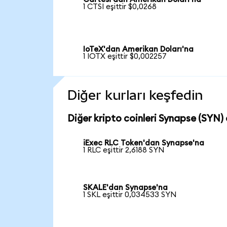
1 CTSI eşittir $0,0268
IoTeX'dan Amerikan Doları'na
1 IOTX eşittir $0,002257
Diğer kurları keşfedin
Diğer kripto coinleri Synapse (SYN) 
iExec RLC Token'dan Synapse'na
1 RLC eşittir 2,6188 SYN
SKALE'dan Synapse'na
1 SKL eşittir 0,034533 SYN