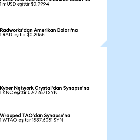
1 mUSD eşittir $0,9994
Radworks'dan Amerikan Doları'na
1 RAD eşittir $0,2085
Kyber Network Crystal'dan Synapse'na
1 KNC eşittir 0,972871 SYN
Wrapped TAO'dan Synapse'na
1 WTAO eşittir 1837,6081 SYN