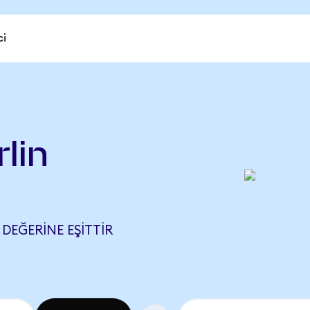
ci
)
lin
 DEĞERINE EŞITTIR