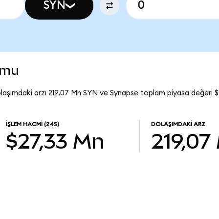
SYN
umu
olaşımdaki arzı 219,07 Mn SYN ve Synapse toplam piyasa değeri $
İŞLEM HACMI
(24S)
DOLAŞIMDAKI ARZ
$27,33 Mn
219,07