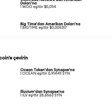
Doları'na
1 WOO eşittir $0,0114
Big Time'dan Amerikan Doları'na
1 BIGTIME eşittir $0,005317
coin'e çevirin
Ocean Token'dan Synapse'na
1 OCEAN eşittir 0,914411 SYN
Illuvium'dan Synapse'na
1 ILV eşittir 28,6563 SYN