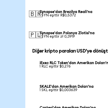
Synapse'dan Brezilya Reali'na
🇧🇷
1 SYN eşittir R$0,5372
Synapse'dan Polonya Zlotisi'na
🇵🇱
1 SYN eşittir zł 0,3919
Diğer kripto paraları USD'ye dönüşt
iExec RLC Token'dan Amerikan Doları'
1 RLC eşittir $0,276
SKALE'dan Amerikan Doları'na
1 SKL eşittir $0,003639
Cartesi'dan Amerikan Doları'na