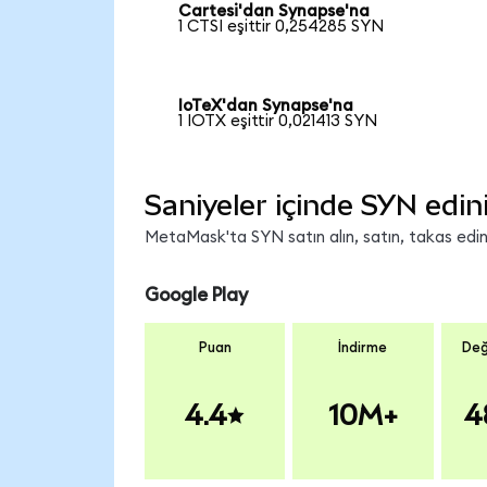
Cartesi'dan Synapse'na
1 CTSI eşittir 0,254285 SYN
IoTeX'dan Synapse'na
1 IOTX eşittir 0,021413 SYN
Saniyeler içinde SYN edin
MetaMask'ta SYN satın alın, satın, takas edin v
Google Play
Puan
İndirme
Değ
4.4
10M+
4