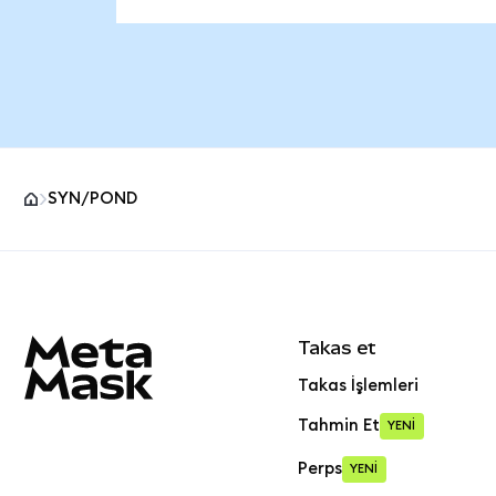
SYN/POND
MetaMask site alt bilgisi
Takas et
Takas İşlemleri
Tahmin Et
YENİ
Perps
YENİ