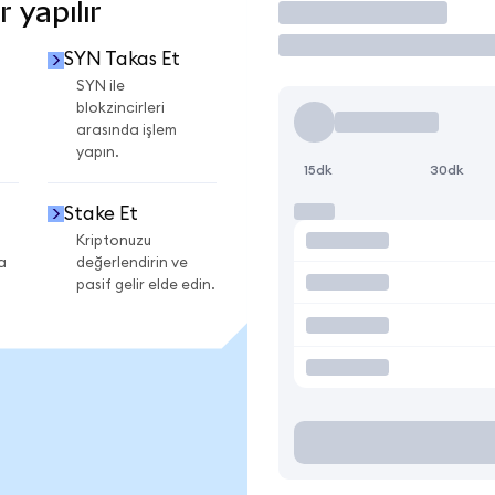
 yapılır
İşlem Yap
SYN Takas Et
SYN ile
blokzincirleri
arasında işlem
yapın.
15dk
30dk
Stake Et
Kriptonuzu
a
değerlendirin ve
pasif gelir elde edin.