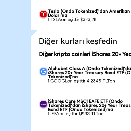
Tesla (Ondo Tokenized)'dan Amerikan
Doları'na
1 TSLAon eşittir $323,28
Diğer kurları keşfedin
Diğer kripto coinleri iShares 20+ Ye
Alphabet Class A (Ondo Tokenized)'d
iShares 20+ Year Treasury Bond ETF (
Tokenized)'na
1 GOOGLon eşittir 4,2345 TLTon
iShares Core MSCI EAFE ETF (Ondo
Tokenized)'dan iShares 20+ Year Treas
Bond ETF (Ondo Tokenized)'na
1 IEFAon eşittir 1,1933 TLTon