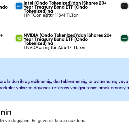
Intel (Ondo Tokenized)'dan iShares 20+
Ondo
Year Treasury Bond ETF (Ondo
Tokenized)'na
1 INTCon eşittir 1,1841 TLTon
0+
NVIDIA (Ondo Tokenized)'dan iShares 20+
Year Treasury Bond ETF (Ondo
Tokenized)'na
1 NVDAon eşittir 2,5647 TLTon
tarafından ihraç edilmemiş, desteklenmemiş, onaylanmamış veya 
ari markalar yalnızca dayanak referans varlığını tanımlamak amacıyla
inin
 ve değiştirin. En güvenilir kripto cüzdanı.