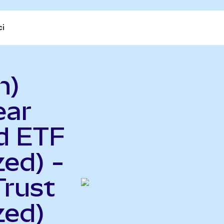
ci
n)
ear
d ETF
ed) -
Trust
zed)