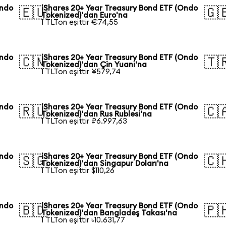
Ondo
iShares 20+ Year Treasury Bond ETF (Ondo
🇪🇺
🇬
Tokenized)'dan Euro'na
1 TLTon eşittir €74,55
Ondo
iShares 20+ Year Treasury Bond ETF (Ondo
🇨🇳
🇹
Tokenized)'dan Çin Yuanı'na
1 TLTon eşittir ¥579,74
Ondo
iShares 20+ Year Treasury Bond ETF (Ondo
🇷🇺
🇨
Tokenized)'dan Rus Rublesi'na
1 TLTon eşittir ₽6.997,63
Ondo
iShares 20+ Year Treasury Bond ETF (Ondo
🇸🇬
🇨
Tokenized)'dan Singapur Doları'na
1 TLTon eşittir $110,26
Ondo
iShares 20+ Year Treasury Bond ETF (Ondo
🇧🇩
🇵
Tokenized)'dan Bangladeş Takası'na
1 TLTon eşittir ৳10.631,77