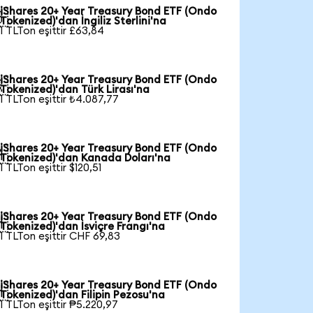
iShares 20+ Year Treasury Bond ETF (Ondo

Tokenized)'dan İngiliz Sterlini'na
1 TLTon eşittir £63,84
iShares 20+ Year Treasury Bond ETF (Ondo

Tokenized)'dan Türk Lirası'na
1 TLTon eşittir ₺4.087,77
iShares 20+ Year Treasury Bond ETF (Ondo

Tokenized)'dan Kanada Doları'na
1 TLTon eşittir $120,51
iShares 20+ Year Treasury Bond ETF (Ondo

Tokenized)'dan İsviçre Frangı'na
1 TLTon eşittir CHF 69,83
iShares 20+ Year Treasury Bond ETF (Ondo

Tokenized)'dan Filipin Pezosu'na
1 TLTon eşittir ₱5.220,97