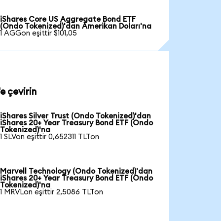
iShares Core US Aggregate Bond ETF
(Ondo Tokenized)'dan Amerikan Doları'na
1 AGGon eşittir $101,05
e çevirin
iShares Silver Trust (Ondo Tokenized)'dan
iShares 20+ Year Treasury Bond ETF (Ondo
Tokenized)'na
1 SLVon eşittir 0,652311 TLTon
Marvell Technology (Ondo Tokenized)'dan
iShares 20+ Year Treasury Bond ETF (Ondo
Tokenized)'na
1 MRVLon eşittir 2,5086 TLTon