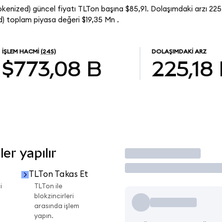
enized) güncel fiyatı TLTon başına $85,91. Dolaşımdaki arzı 225
 toplam piyasa değeri $19,35 Mn .
İŞLEM HACMI
(24S)
DOLAŞIMDAKI ARZ
$773,08 B
225,18
er yapılır
İşlem Yap
TLTon Takas Et
i
TLTon ile
blokzincirleri
arasında işlem
yapın.