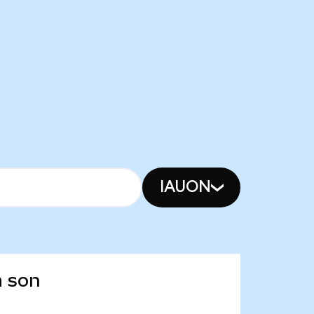
IAUON
a son