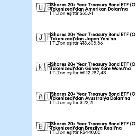
iShares 20+ Year Treasury Bond ETF (
🇺🇸
Tokenized)'dan Amerikan Doları'na
1 TLTon eşittir $85,91
iShares 20+ Year Treasury Bond ETF (
🇯🇵
Tokenized)'dan Japon Yeni'na
1 TLTon eşittir ¥13.608,86
iShares 20+ Year Treasury Bond ETF (
🇰🇷
Tokenized)'dan Güney Kore Wonu'na
1 TLTon eşittir ₩122.287,43
iShares 20+ Year Treasury Bond ETF (
🇦🇺
Tokenized)'dan Avustralya Doları'na
1 TLTon eşittir $122,21
iShares 20+ Year Treasury Bond ETF (
🇧🇷
Tokenized)'dan Brezilya Reali'na
1 TLTon eşittir R$440,00