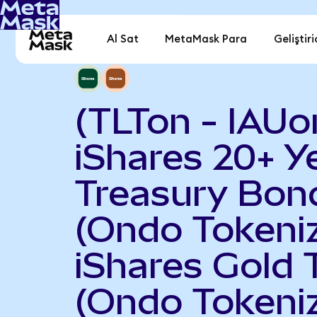
Al Sat
MetaMask Para
Geliştiri
(TLTon - IAUo
iShares 20+ Y
Treasury Bon
(Ondo Tokeniz
iShares Gold 
(Ondo Tokeni