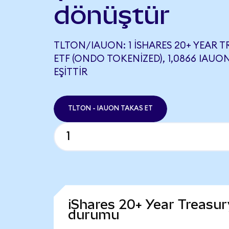
dönüştür
TLTON/IAUON: 1 ISHARES 20+ YEAR 
ETF (ONDO TOKENIZED), 1,0866 IAUO
EŞITTIR
TLTON - IAUON TAKAS ET
iShares 20+ Year Treasu
durumu