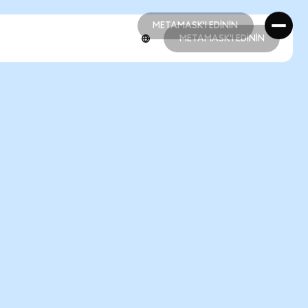
METAMASK'I EDİNİN
METAMASK'I EDİNİN
METAMASK'I EDİNİN
METAMASK'I EDİNİN