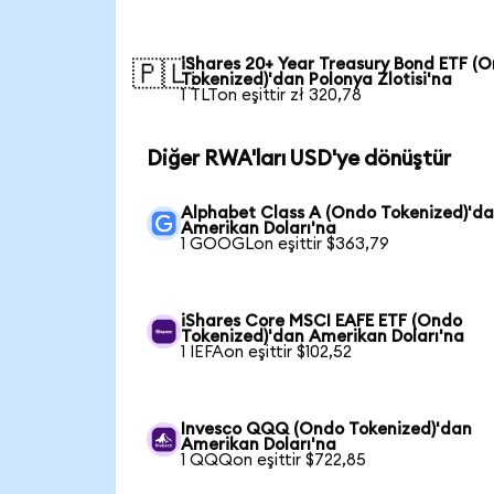
iShares 20+ Year Treasury Bond ETF (
🇵🇱
Tokenized)'dan Polonya Zlotisi'na
1 TLTon eşittir zł 320,78
Diğer RWA'ları USD'ye dönüştür
Alphabet Class A (Ondo Tokenized)'d
Amerikan Doları'na
1 GOOGLon eşittir $363,79
iShares Core MSCI EAFE ETF (Ondo
Tokenized)'dan Amerikan Doları'na
1 IEFAon eşittir $102,52
Invesco QQQ (Ondo Tokenized)'dan
Amerikan Doları'na
1 QQQon eşittir $722,85