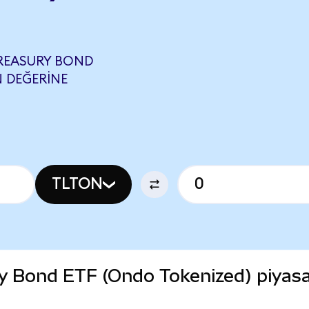
TREASURY BOND
N DEĞERINE
TLTON
ry Bond ETF (Ondo Tokenized) piyas