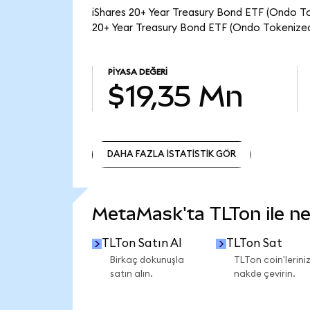
iShares 20+ Year Treasury Bond ETF (Ondo Tok
20+ Year Treasury Bond ETF (Ondo Tokenized)
PIYASA DEĞERI
$19,35 Mn
DAHA FAZLA İSTATİSTİK GÖR
DAHA FAZLA İSTATİSTİK GÖR
MetaMask'ta TLTon ile nel
TLTon Satın Al
TLTon Sat
Birkaç dokunuşla
TLTon coin'leriniz
satın alın.
nakde çevirin.