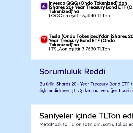
Invesco QQQ (Ondo Tokenized)'dan
iShares 20+ Year Treasury Bond ETF (
Tokenized)'na
1 QQQon eşittir 8,4140 TLTon
Tesla (Ondo Tokenized)'dan iShares 2
Year Treasury Bond ETF (Ondo
Tokenized)'na
1 TSLAon eşittir 3,7630 TLTon
Sorumluluk Reddi
Bu ürün iShares 20+ Year Treasury Bond ETF 
ilişkilendirilmemiştir. Şirket adı ve diğer tic
Saniyeler içinde TLTon ed
MetaMask'ta TLTon satın alın, satın, takas edin