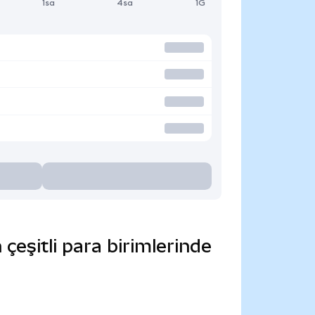
1sa
4sa
1G
çeşitli para birimlerinde