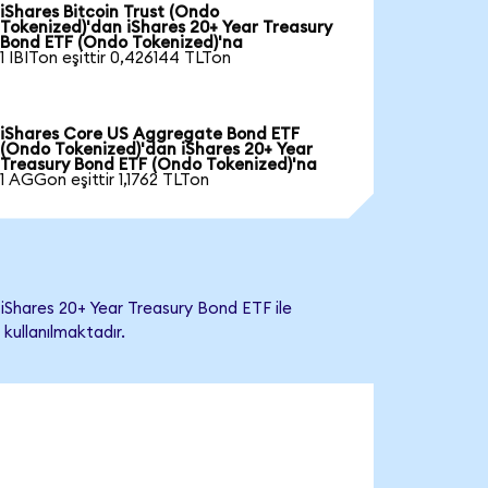
iShares Bitcoin Trust (Ondo
Tokenized)'dan iShares 20+ Year Treasury
Bond ETF (Ondo Tokenized)'na
1 IBITon eşittir 0,426144 TLTon
iShares Core US Aggregate Bond ETF
(Ondo Tokenized)'dan iShares 20+ Year
Treasury Bond ETF (Ondo Tokenized)'na
1 AGGon eşittir 1,1762 TLTon
iShares 20+ Year Treasury Bond ETF ile
 kullanılmaktadır.