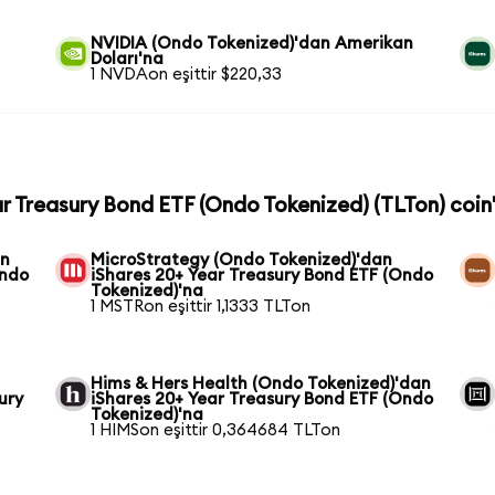
NVIDIA (Ondo Tokenized)'dan Amerikan
Doları'na
1 NVDAon eşittir $220,33
ar Treasury Bond ETF (Ondo Tokenized) (TLTon) coin'
an
MicroStrategy (Ondo Tokenized)'dan
Ondo
iShares 20+ Year Treasury Bond ETF (Ondo
Tokenized)'na
1 MSTRon eşittir 1,1333 TLTon
Hims & Hers Health (Ondo Tokenized)'dan
ury
iShares 20+ Year Treasury Bond ETF (Ondo
Tokenized)'na
1 HIMSon eşittir 0,364684 TLTon