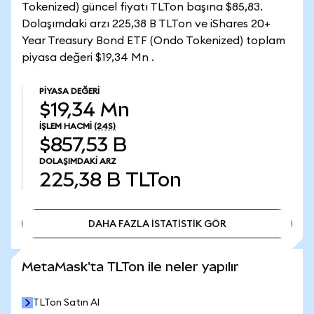
Tokenized) güncel fiyatı TLTon başına $85,83.
Dolaşımdaki arzı 225,38 B TLTon ve iShares 20+
Year Treasury Bond ETF (Ondo Tokenized) toplam
piyasa değeri $19,34 Mn .
PIYASA DEĞERI
$19,34 Mn
İŞLEM HACMI
(24S)
$857,53 B
DOLAŞIMDAKI ARZ
225,38 B
TLTon
DAHA FAZLA İSTATİSTİK GÖR
DAHA FAZLA İSTATİSTİK GÖR
MetaMask'ta TLTon ile neler yapılır
TLTon Satın Al