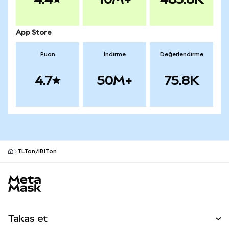
App Store
Puan
İndirme
Değerlendirme
4.7
50M+
75.8K
TLTon/IBITon
MetaMask site alt bilgisi
Takas et