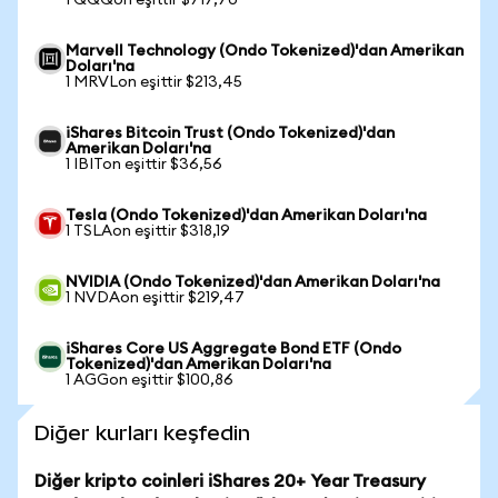
1 QQQon eşittir $717,70
Marvell Technology (Ondo Tokenized)'dan Amerikan
Doları'na
1 MRVLon eşittir $213,45
iShares Bitcoin Trust (Ondo Tokenized)'dan
Amerikan Doları'na
1 IBITon eşittir $36,56
Tesla (Ondo Tokenized)'dan Amerikan Doları'na
1 TSLAon eşittir $318,19
NVIDIA (Ondo Tokenized)'dan Amerikan Doları'na
1 NVDAon eşittir $219,47
iShares Core US Aggregate Bond ETF (Ondo
Tokenized)'dan Amerikan Doları'na
1 AGGon eşittir $100,86
Diğer kurları keşfedin
Diğer kripto coinleri iShares 20+ Year Treasury