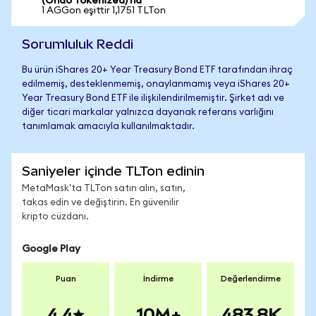
(Ondo Tokenized)'na
1 AGGon eşittir 1,1751 TLTon
Sorumluluk Reddi
Bu ürün iShares 20+ Year Treasury Bond ETF tarafından ihraç
edilmemiş, desteklenmemiş, onaylanmamış veya iShares 20+
Year Treasury Bond ETF ile ilişkilendirilmemiştir. Şirket adı ve
diğer ticari markalar yalnızca dayanak referans varlığını
tanımlamak amacıyla kullanılmaktadır.
Saniyeler içinde TLTon edinin
MetaMask'ta TLTon satın alın, satın,
takas edin ve değiştirin. En güvenilir
kripto cüzdanı.
Google Play
Puan
İndirme
Değerlendirme
4.4
10M+
483.8K