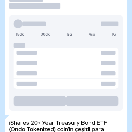
15dk
30dk
1sa
4sa
1G
iShares 20+ Year Treasury Bond ETF
(Ondo Tokenized) coin'in çeşitli para