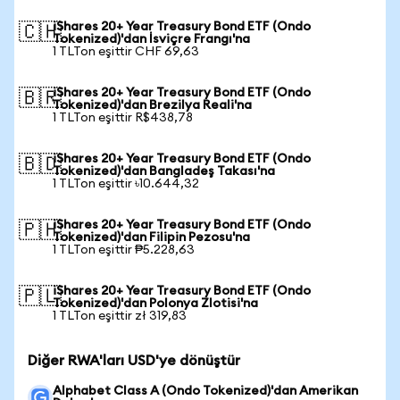
iShares 20+ Year Treasury Bond ETF (Ondo
🇨🇭
Tokenized)'dan İsviçre Frangı'na
1 TLTon eşittir CHF 69,63
iShares 20+ Year Treasury Bond ETF (Ondo
🇧🇷
Tokenized)'dan Brezilya Reali'na
1 TLTon eşittir R$438,78
iShares 20+ Year Treasury Bond ETF (Ondo
🇧🇩
Tokenized)'dan Bangladeş Takası'na
1 TLTon eşittir ৳10.644,32
iShares 20+ Year Treasury Bond ETF (Ondo
🇵🇭
Tokenized)'dan Filipin Pezosu'na
1 TLTon eşittir ₱5.228,63
iShares 20+ Year Treasury Bond ETF (Ondo
🇵🇱
Tokenized)'dan Polonya Zlotisi'na
1 TLTon eşittir zł 319,83
Diğer RWA'ları USD'ye dönüştür
Alphabet Class A (Ondo Tokenized)'dan Amerikan