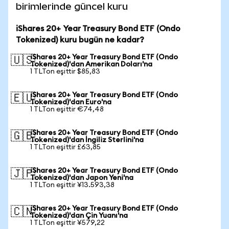
birimlerinde güncel kuru
iShares 20+ Year Treasury Bond ETF (Ondo
Tokenized) kuru bugün ne kadar?
iShares 20+ Year Treasury Bond ETF (Ondo
🇺🇸
Tokenized)'dan Amerikan Doları'na
1 TLTon eşittir $85,83
iShares 20+ Year Treasury Bond ETF (Ondo
🇪🇺
Tokenized)'dan Euro'na
1 TLTon eşittir €74,48
iShares 20+ Year Treasury Bond ETF (Ondo
🇬🇧
Tokenized)'dan İngiliz Sterlini'na
1 TLTon eşittir £63,85
iShares 20+ Year Treasury Bond ETF (Ondo
🇯🇵
Tokenized)'dan Japon Yeni'na
1 TLTon eşittir ¥13.593,38
iShares 20+ Year Treasury Bond ETF (Ondo
🇨🇳
Tokenized)'dan Çin Yuanı'na
1 TLTon eşittir ¥579,22