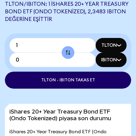
TLTON/IBITON: 1 ISHARES 20+ YEAR TREASURY
BOND ETF (ONDO TOKENIZED), 2,3483 IBITON
DEĞERINE EŞITTIR
TLTON
IBITON
TLTON - IBITON TAKAS ET
iShares 20+ Year Treasury Bond ETF
(Ondo Tokenized) piyasa son durumu
iShares 20+ Year Treasury Bond ETF (Ondo