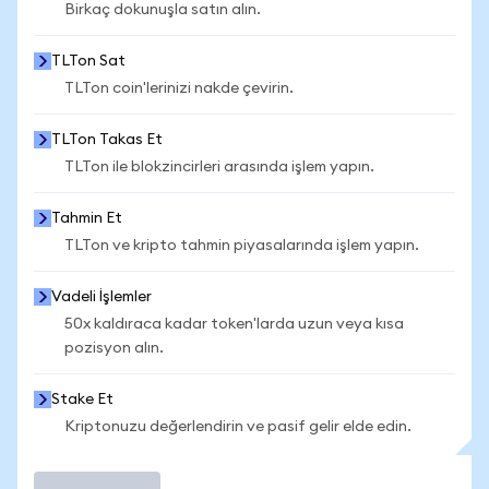
Birkaç dokunuşla satın alın.
TLTon Sat
TLTon coin'lerinizi nakde çevirin.
TLTon Takas Et
TLTon ile blokzincirleri arasında işlem yapın.
Tahmin Et
TLTon ve kripto tahmin piyasalarında işlem yapın.
Vadeli İşlemler
50x kaldıraca kadar token'larda uzun veya kısa
pozisyon alın.
Stake Et
Kriptonuzu değerlendirin ve pasif gelir elde edin.
İşlem Yap