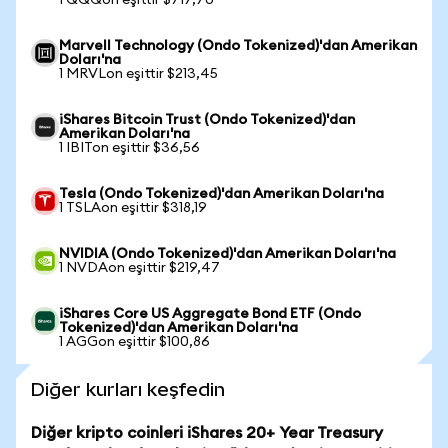
1 QQQon eşittir $717,70
Marvell Technology (Ondo Tokenized)'dan Amerikan
Doları'na
1 MRVLon eşittir $213,45
iShares Bitcoin Trust (Ondo Tokenized)'dan
Amerikan Doları'na
1 IBITon eşittir $36,56
Tesla (Ondo Tokenized)'dan Amerikan Doları'na
1 TSLAon eşittir $318,19
NVIDIA (Ondo Tokenized)'dan Amerikan Doları'na
1 NVDAon eşittir $219,47
iShares Core US Aggregate Bond ETF (Ondo
Tokenized)'dan Amerikan Doları'na
1 AGGon eşittir $100,86
Diğer kurları keşfedin
Diğer kripto coinleri iShares 20+ Year Treasury