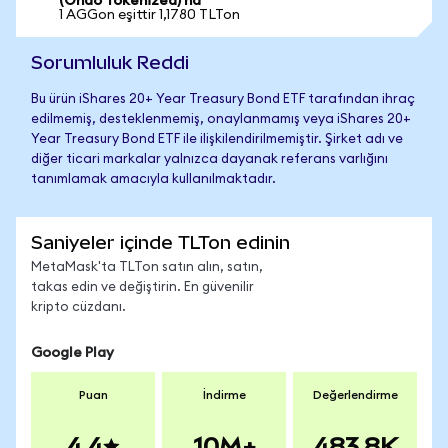
(Ondo Tokenized)'na
1 AGGon eşittir 1,1780 TLTon
Sorumluluk Reddi
Bu ürün iShares 20+ Year Treasury Bond ETF tarafından ihraç
edilmemiş, desteklenmemiş, onaylanmamış veya iShares 20+
Year Treasury Bond ETF ile ilişkilendirilmemiştir. Şirket adı ve
diğer ticari markalar yalnızca dayanak referans varlığını
tanımlamak amacıyla kullanılmaktadır.
Saniyeler içinde TLTon edinin
MetaMask'ta TLTon satın alın, satın,
takas edin ve değiştirin. En güvenilir
kripto cüzdanı.
Google Play
Puan
İndirme
Değerlendirme
4.4
10M+
483.8K