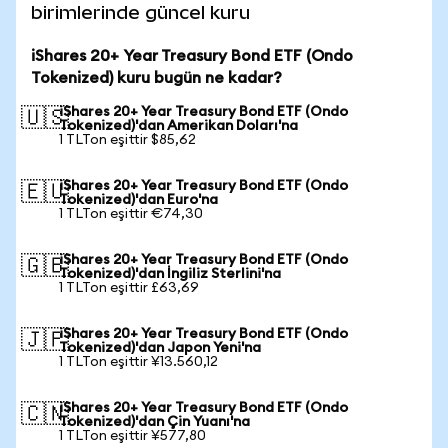
birimlerinde güncel kuru
iShares 20+ Year Treasury Bond ETF (Ondo
Tokenized) kuru bugün ne kadar?
iShares 20+ Year Treasury Bond ETF (Ondo
🇺🇸
Tokenized)'dan Amerikan Doları'na
1 TLTon eşittir $85,62
iShares 20+ Year Treasury Bond ETF (Ondo
🇪🇺
Tokenized)'dan Euro'na
1 TLTon eşittir €74,30
iShares 20+ Year Treasury Bond ETF (Ondo
🇬🇧
Tokenized)'dan İngiliz Sterlini'na
1 TLTon eşittir £63,69
iShares 20+ Year Treasury Bond ETF (Ondo
🇯🇵
Tokenized)'dan Japon Yeni'na
1 TLTon eşittir ¥13.560,12
iShares 20+ Year Treasury Bond ETF (Ondo
🇨🇳
Tokenized)'dan Çin Yuanı'na
1 TLTon eşittir ¥577,80