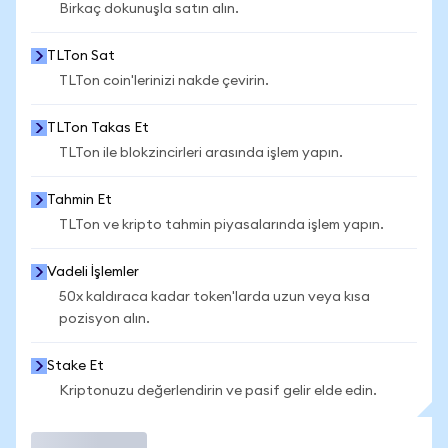
Birkaç dokunuşla satın alın.
TLTon Sat
TLTon coin'lerinizi nakde çevirin.
TLTon Takas Et
TLTon ile blokzincirleri arasında işlem yapın.
Tahmin Et
TLTon ve kripto tahmin piyasalarında işlem yapın.
Vadeli İşlemler
50x kaldıraca kadar token'larda uzun veya kısa
pozisyon alın.
Stake Et
Kriptonuzu değerlendirin ve pasif gelir elde edin.
İşlem Yap