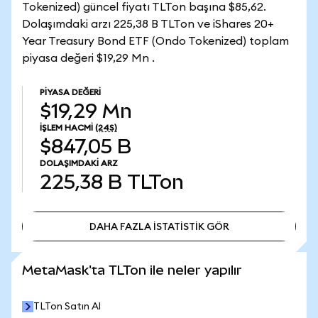
Tokenized) güncel fiyatı TLTon başına $85,62.
Dolaşımdaki arzı 225,38 B TLTon ve iShares 20+
Year Treasury Bond ETF (Ondo Tokenized) toplam
piyasa değeri $19,29 Mn .
PIYASA DEĞERI
$19,29 Mn
İŞLEM HACMI
(24S)
$847,05 B
DOLAŞIMDAKI ARZ
225,38 B
TLTon
DAHA FAZLA İSTATİSTİK GÖR
DAHA FAZLA İSTATİSTİK GÖR
MetaMask'ta TLTon ile neler yapılır
TLTon Satın Al