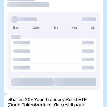
15dk
30dk
1sa
4sa
1G
iShares 20+ Year Treasury Bond ETF
(Ondo Tokenized) coin'in çeşitli para