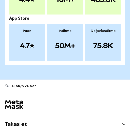
App Store
Puan
İndirme
Değerlendirme
4.7
50M+
75.8K
TLTon/NVDAon
MetaMask site alt bilgisi
Takas et