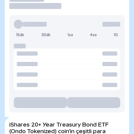
15dk
30dk
1sa
4sa
1G
iShares 20+ Year Treasury Bond ETF
(Ondo Tokenized) coin'in çeşitli para