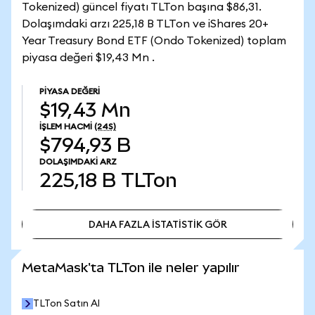
Tokenized) güncel fiyatı TLTon başına $86,31.
Dolaşımdaki arzı 225,18 B TLTon ve iShares 20+
Year Treasury Bond ETF (Ondo Tokenized) toplam
piyasa değeri $19,43 Mn .
PIYASA DEĞERI
$19,43 Mn
İŞLEM HACMI
(24S)
$794,93 B
DOLAŞIMDAKI ARZ
225,18 B
TLTon
DAHA FAZLA İSTATİSTİK GÖR
DAHA FAZLA İSTATİSTİK GÖR
MetaMask'ta TLTon ile neler yapılır
TLTon Satın Al