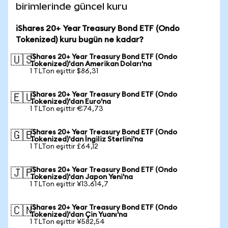
birimlerinde güncel kuru
iShares 20+ Year Treasury Bond ETF (Ondo
Tokenized) kuru bugün ne kadar?
iShares 20+ Year Treasury Bond ETF (Ondo
🇺🇸
Tokenized)'dan Amerikan Doları'na
1 TLTon eşittir $86,31
iShares 20+ Year Treasury Bond ETF (Ondo
🇪🇺
Tokenized)'dan Euro'na
1 TLTon eşittir €74,73
iShares 20+ Year Treasury Bond ETF (Ondo
🇬🇧
Tokenized)'dan İngiliz Sterlini'na
1 TLTon eşittir £64,12
iShares 20+ Year Treasury Bond ETF (Ondo
🇯🇵
Tokenized)'dan Japon Yeni'na
1 TLTon eşittir ¥13.614,7
iShares 20+ Year Treasury Bond ETF (Ondo
🇨🇳
Tokenized)'dan Çin Yuanı'na
1 TLTon eşittir ¥582,54