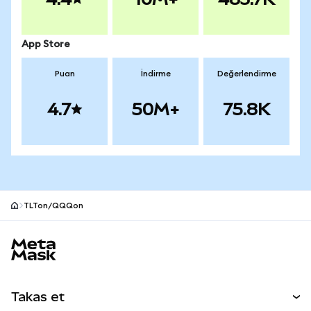
App Store
Puan
İndirme
Değerlendirme
4.7
50M+
75.8K
TLTon/QQQon
MetaMask site alt bilgisi
Takas et