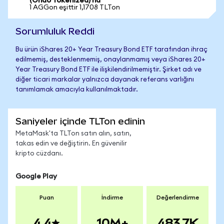
(Ondo Tokenized)'na
1 AGGon eşittir 1,1708 TLTon
Sorumluluk Reddi
Bu ürün iShares 20+ Year Treasury Bond ETF tarafından ihraç
edilmemiş, desteklenmemiş, onaylanmamış veya iShares 20+
Year Treasury Bond ETF ile ilişkilendirilmemiştir. Şirket adı ve
diğer ticari markalar yalnızca dayanak referans varlığını
tanımlamak amacıyla kullanılmaktadır.
Saniyeler içinde TLTon edinin
MetaMask'ta TLTon satın alın, satın,
takas edin ve değiştirin. En güvenilir
kripto cüzdanı.
Google Play
Puan
İndirme
Değerlendirme
4.4
10M+
483.7K