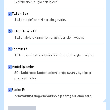
Birkaç dokunuşla satın alın.
TLTon Sat
TLTon coin'lerinizi nakde çevirin.
TLTon Takas Et
TLTon ile blokzincirleri arasında işlem yapın.
Tahmin Et
TLTon ve kripto tahmin piyasalarında işlem yapın.
Vadeli İşlemler
50x kaldıraca kadar token'larda uzun veya kısa
pozisyon alın.
Stake Et
Kriptonuzu değerlendirin ve pasif gelir elde edin.
İşlem Yap