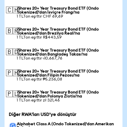
iShares 20+ Year Treasury Bond ETF (Ondo
🇨🇭
Tokenized)'dan İsviçre Frangı'na
1 TLTon eşittir CHF 69,69
iShares 20+ Year Treasury Bond ETF (Ondo
🇧🇷
Tokenized)'dan Brezilya Reali'na
1 TLTon eşittir R$443,59
iShares 20+ Year Treasury Bond ETF (Ondo
🇧🇩
Tokenized)'dan Bangladeş Takası'na
1 TLTon eşittir ৳10.667,76
iShares 20+ Year Treasury Bond ETF (Ondo
🇵🇭
Tokenized)'dan Filipin Pezosu'na
1 TLTon eşittir ₱5.236,08
iShares 20+ Year Treasury Bond ETF (Ondo
🇵🇱
Tokenized)'dan Polonya Zlotisi'na
1 TLTon eşittir zł 321,46
Diğer RWA'ları USD'ye dönüştür
Alphabet Class A (Ondo Tokenized)'dan Amerikan