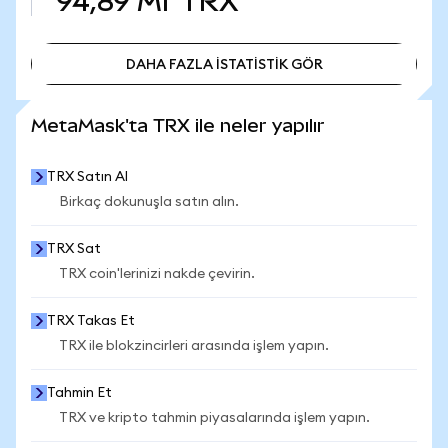
94,89 Mr
TRX
DAHA FAZLA İSTATİSTİK GÖR
DAHA FAZLA İSTATİSTİK GÖR
MetaMask'ta TRX ile neler yapılır
TRX Satın Al
Birkaç dokunuşla satın alın.
TRX Sat
TRX coin'lerinizi nakde çevirin.
TRX Takas Et
TRX ile blokzincirleri arasında işlem yapın.
Tahmin Et
TRX ve kripto tahmin piyasalarında işlem yapın.