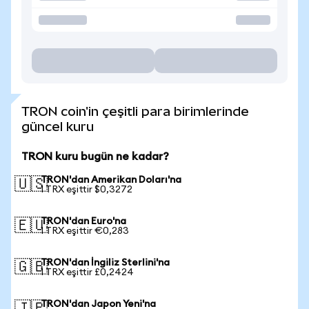
TRON coin'in çeşitli para birimlerinde
güncel kuru
TRON kuru bugün ne kadar?
TRON'dan Amerikan Doları'na
🇺🇸
1 TRX eşittir $0,3272
TRON'dan Euro'na
🇪🇺
1 TRX eşittir €0,283
TRON'dan İngiliz Sterlini'na
🇬🇧
1 TRX eşittir £0,2424
TRON'dan Japon Yeni'na