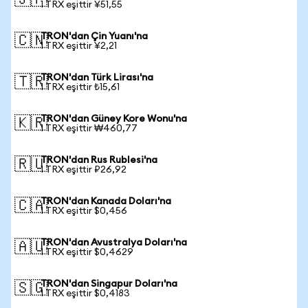
🇯🇵
1 TRX eşittir ¥51,55
TRON'dan Çin Yuanı'na
🇨🇳
1 TRX eşittir ¥2,21
TRON'dan Türk Lirası'na
🇹🇷
1 TRX eşittir ₺15,61
TRON'dan Güney Kore Wonu'na
🇰🇷
1 TRX eşittir ₩460,77
TRON'dan Rus Rublesi'na
🇷🇺
1 TRX eşittir ₽26,92
TRON'dan Kanada Doları'na
🇨🇦
1 TRX eşittir $0,456
TRON'dan Avustralya Doları'na
🇦🇺
1 TRX eşittir $0,4629
TRON'dan Singapur Doları'na
🇸🇬
1 TRX eşittir $0,4183