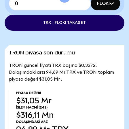
FLOKI
TRX - FLOKI TAKAS ET
TRON piyasa son durumu
TRON güncel fiyatı TRX başına $0,3272.
Dolaşımdaki arzı 94,89 Mr TRX ve TRON toplam
piyasa değeri $31,05 Mr .
PIYASA DEĞERI
$31,05 Mr
İŞLEM HACMI
(24S)
$316,11 Mn
DOLAŞIMDAKI ARZ