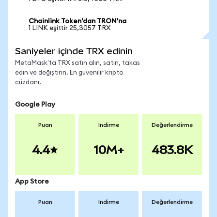
Chainlink Token'dan TRON'na
1 LINK eşittir 25,3057 TRX
Saniyeler içinde TRX edinin
MetaMask'ta TRX satın alın, satın, takas
edin ve değiştirin. En güvenilir kripto
cüzdanı.
Google Play
Puan
İndirme
Değerlendirme
4.4
10M+
483.8K
App Store
Puan
İndirme
Değerlendirme