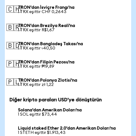
TRON'dan İsviçre Frangı'na
🇨🇭
1 TRX eşittir CHF 0,2643
TRON'dan Brezilya Reali'na
🇧🇷
1 TRX eşittir R$1,67
TRON'dan Bangladeş Takası'na
🇧🇩
1 TRX eşittir ৳40,50
TRON'dan Filipin Pezosu'na
🇵🇭
1 TRX eşittir ₱19,89
TRON'dan Polonya Zlotisi'na
🇵🇱
1 TRX eşittir zł 1,22
Diğer kripto paraları USD'ye dönüştürün
Solana'dan Amerikan Doları'na
1 SOL eşittir $73,44
Liquid staked Ether 2.0'dan Amerikan Doları'na
1 STETH eşittir $1.913,43