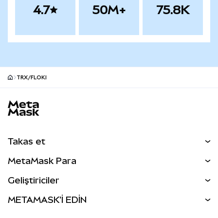
4.7
50M+
75.8K
TRX/FLOKI
MetaMask site alt bilgisi
Takas et
Takas İşlemleri
MetaMask Para
Tahmin Et
YENİ
Kripto Al
Geliştiriciler
Perps
YENİ
MetaMask Kart
Dökümantasyon
METAMASK'İ EDİN
RWA'lar
mUSD
YENİ
Kontrol Paneli
İşlem Kalkanı