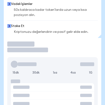
Vadeli İşlemler
50x kaldıraca kadar token'larda uzun veya kısa
pozisyon alın.
Stake Et
Kriptonuzu değerlendirin ve pasif gelir elde edin.
İşlem Yap
15dk
30dk
1sa
4sa
1G