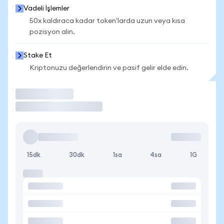
Vadeli İşlemler
50x kaldıraca kadar token'larda uzun veya kısa
pozisyon alın.
Stake Et
Kriptonuzu değerlendirin ve pasif gelir elde edin.
İşlem Yap
15dk
30dk
1sa
4sa
1G