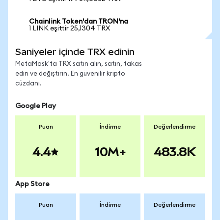
Chainlink Token'dan TRON'na
1 LINK eşittir 25,1304 TRX
Saniyeler içinde TRX edinin
MetaMask'ta TRX satın alın, satın, takas
edin ve değiştirin. En güvenilir kripto
cüzdanı.
Google Play
Puan
İndirme
Değerlendirme
4.4
10M+
483.8K
App Store
Puan
İndirme
Değerlendirme