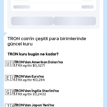
TRON coin'in çeşitli para birimlerinde
güncel kuru
TRON kuru bugün ne kadar?
TRON'dan Amerikan Doları'na
🇺🇸
1 TRX eşittir $0,3271
TRON'dan Euro'na
🇪🇺
1 TRX eşittir €0,284
TRON'dan İngiliz Sterlini'na
🇬🇧
1 TRX eşittir £0,2432
TRON'dan Japon Yeni'na