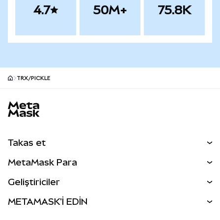
4.7
50M+
75.8K
TRX/PICKLE
MetaMask site alt bilgisi
Takas et
Takas İşlemleri
MetaMask Para
Tahmin Et
YENİ
Kripto Al
Geliştiriciler
Perps
YENİ
MetaMask Kart
Dökümantasyon
METAMASK'İ EDİN
RWA'lar
mUSD
YENİ
Kontrol Paneli
İşlem Kalkanı