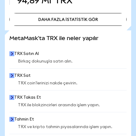
94,89 Mr
TRX
DAHA FAZLA İSTATİSTİK GÖR
DAHA FAZLA İSTATİSTİK GÖR
MetaMask'ta TRX ile neler yapılır
TRX Satın Al
Birkaç dokunuşla satın alın.
TRX Sat
TRX coin'lerinizi nakde çevirin.
TRX Takas Et
TRX ile blokzincirleri arasında işlem yapın.
Tahmin Et
TRX ve kripto tahmin piyasalarında işlem yapın.