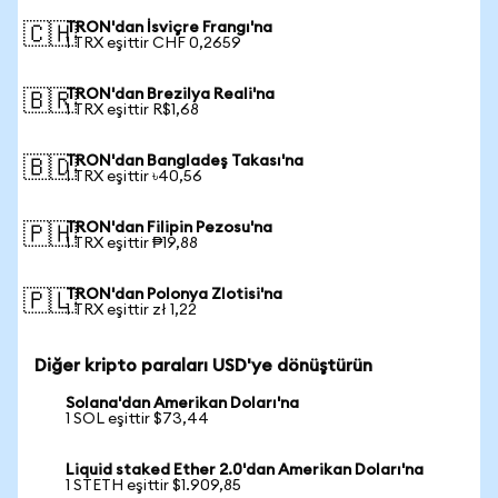
TRON'dan İsviçre Frangı'na
🇨🇭
1 TRX eşittir CHF 0,2659
TRON'dan Brezilya Reali'na
🇧🇷
1 TRX eşittir R$1,68
TRON'dan Bangladeş Takası'na
🇧🇩
1 TRX eşittir ৳40,56
TRON'dan Filipin Pezosu'na
🇵🇭
1 TRX eşittir ₱19,88
TRON'dan Polonya Zlotisi'na
🇵🇱
1 TRX eşittir zł 1,22
Diğer kripto paraları USD'ye dönüştürün
Solana'dan Amerikan Doları'na
1 SOL eşittir $73,44
Liquid staked Ether 2.0'dan Amerikan Doları'na
1 STETH eşittir $1.909,85