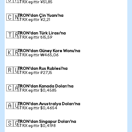
🇯🇵
1 TRX eşittir ¥51,85
TRON'dan Çin Yuanı'na
🇨🇳
1 TRX eşittir ¥2,21
TRON'dan Türk Lirası'na
🇹🇷
1 TRX eşittir ₺15,59
TRON'dan Güney Kore Wonu'na
🇰🇷
1 TRX eşittir ₩465,06
TRON'dan Rus Rublesi'na
🇷🇺
1 TRX eşittir ₽27,15
TRON'dan Kanada Doları'na
🇨🇦
1 TRX eşittir $0,4585
TRON'dan Avustralya Doları'na
🇦🇺
1 TRX eşittir $0,4654
TRON'dan Singapur Doları'na
🇸🇬
1 TRX eşittir $0,4198