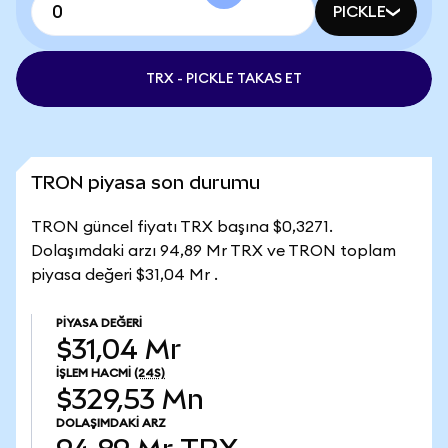
PICKLE
TRX - PICKLE TAKAS ET
TRON piyasa son durumu
TRON güncel fiyatı TRX başına $0,3271.
Dolaşımdaki arzı 94,89 Mr TRX ve TRON toplam
piyasa değeri $31,04 Mr .
PIYASA DEĞERI
$31,04 Mr
İŞLEM HACMI
(24S)
$329,53 Mn
DOLAŞIMDAKI ARZ