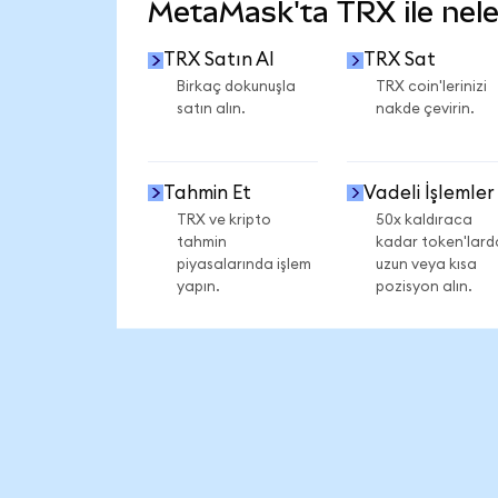
MetaMask'ta TRX ile neler
TRX Satın Al
TRX Sat
Birkaç dokunuşla
TRX coin'lerinizi
satın alın.
nakde çevirin.
Tahmin Et
Vadeli İşlemler
TRX ve kripto
50x kaldıraca
tahmin
kadar token'lard
piyasalarında işlem
uzun veya kısa
yapın.
pozisyon alın.