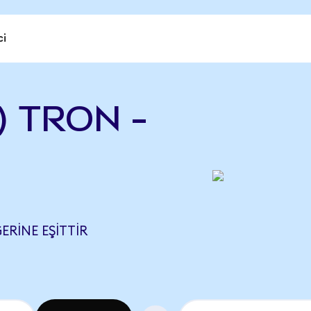
ci
) TRON -
ERINE EŞITTIR