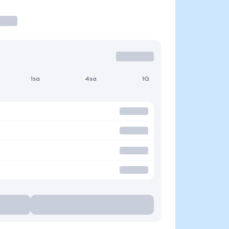
1sa
4sa
1G