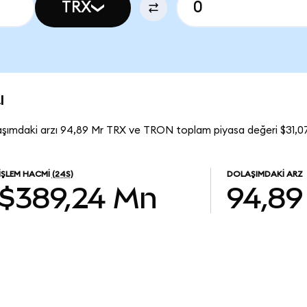
TRX
u
şımdaki arzı 94,89 Mr TRX ve TRON toplam piyasa değeri $31,07
İŞLEM HACMI
(24S)
DOLAŞIMDAKI ARZ
$389,24 Mn
94,89