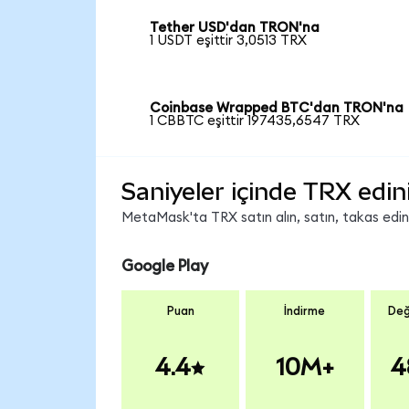
Tether USD'dan TRON'na
1 USDT eşittir 3,0513 TRX
Coinbase Wrapped BTC'dan TRON'na
1 CBBTC eşittir 197435,6547 TRX
Saniyeler içinde TRX edin
MetaMask'ta TRX satın alın, satın, takas edin v
Google Play
Puan
İndirme
Değ
4.4
10M+
4