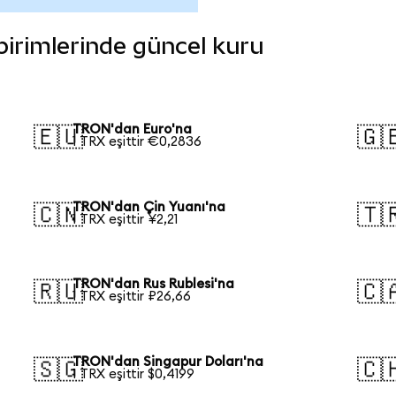
 birimlerinde güncel kuru
TRON'dan Euro'na
🇪🇺
🇬
1 TRX eşittir €0,2836
TRON'dan Çin Yuanı'na
🇨🇳
🇹
1 TRX eşittir ¥2,21
TRON'dan Rus Rublesi'na
🇷🇺
🇨
1 TRX eşittir ₽26,66
TRON'dan Singapur Doları'na
🇸🇬
🇨
1 TRX eşittir $0,4199