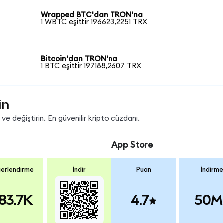
Wrapped BTC'dan TRON'na
1 WBTC eşittir 196623,2251 TRX
Bitcoin'dan TRON'na
1 BTC eşittir 197188,2607 TRX
in
e değiştirin. En güvenilir kripto cüzdanı.
App Store
erlendirme
İndir
Puan
İndirme
83.7K
4.7
50M