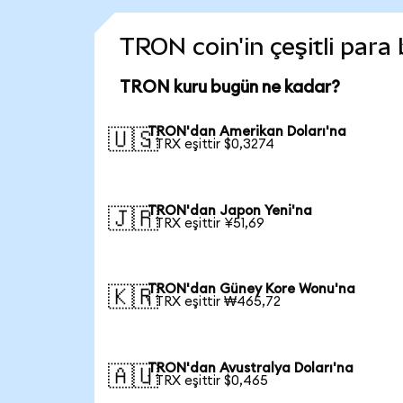
TRON coin'in çeşitli para
TRON kuru bugün ne kadar?
TRON'dan Amerikan Doları'na
🇺🇸
1 TRX eşittir $0,3274
TRON'dan Japon Yeni'na
🇯🇵
1 TRX eşittir ¥51,69
TRON'dan Güney Kore Wonu'na
🇰🇷
1 TRX eşittir ₩465,72
TRON'dan Avustralya Doları'na
🇦🇺
1 TRX eşittir $0,465