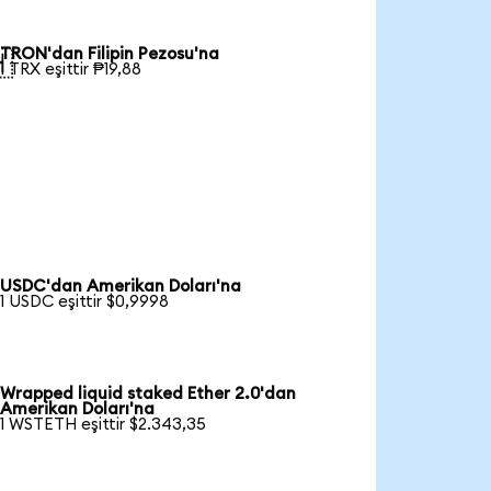
TRON'dan Filipin Pezosu'na

1 TRX eşittir ₱19,88
USDC'dan Amerikan Doları'na
1 USDC eşittir $0,9998
Wrapped liquid staked Ether 2.0'dan
Amerikan Doları'na
1 WSTETH eşittir $2.343,35