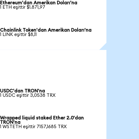
Ethereum'dan Amerikan Doları'na
1 ETH eşittir $1.871,97
Chainlink Token'dan Amerikan Doları'na
1 LINK eşittir $8,11
USDC'dan TRON'na
1 USDC eşittir 3,0538 TRX
Wrapped liquid staked Ether 2.0'dan
TRON'na
1 WSTETH eşittir 7157,1685 TRX