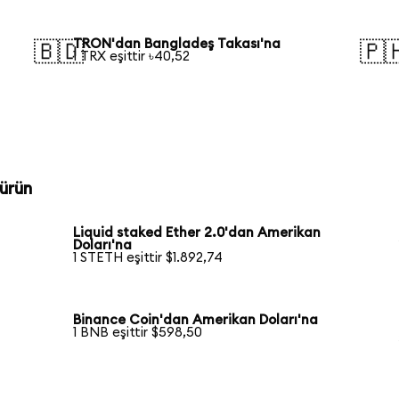
TRON'dan Bangladeş Takası'na
🇧🇩
🇵
1 TRX eşittir ৳40,52
ürün
Liquid staked Ether 2.0'dan Amerikan
Doları'na
1 STETH eşittir $1.892,74
Binance Coin'dan Amerikan Doları'na
1 BNB eşittir $598,50