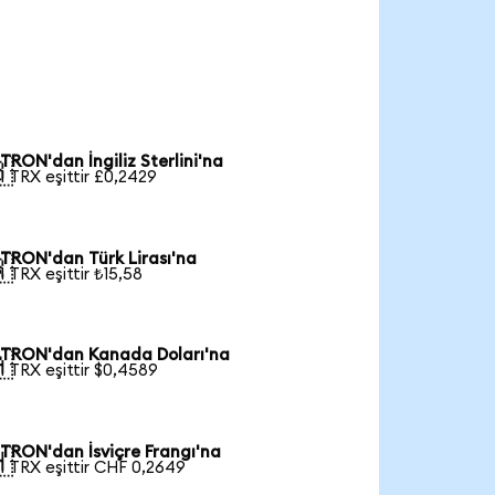
TRON'dan İngiliz Sterlini'na

1 TRX eşittir £0,2429
TRON'dan Türk Lirası'na

1 TRX eşittir ₺15,58
TRON'dan Kanada Doları'na

1 TRX eşittir $0,4589
TRON'dan İsviçre Frangı'na

1 TRX eşittir CHF 0,2649