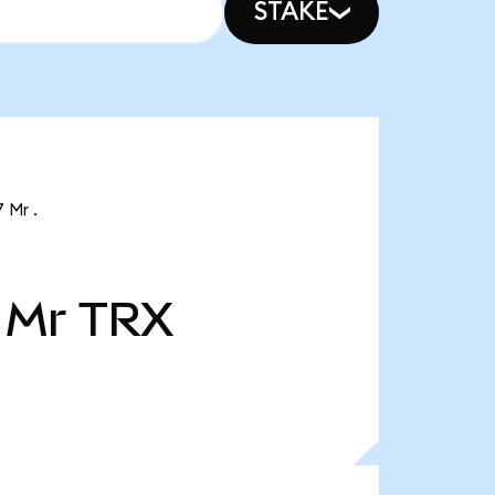
STAKE
 Mr .
 Mr
TRX