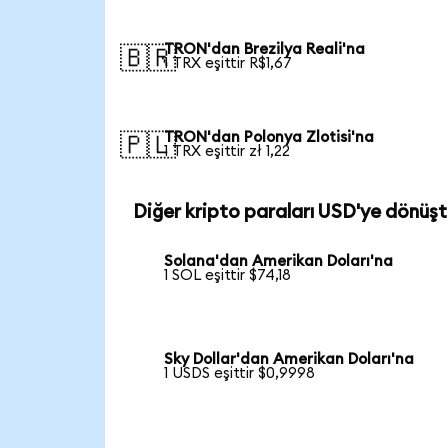
TRON'dan Brezilya Reali'na
🇧🇷
1 TRX eşittir R$1,67
TRON'dan Polonya Zlotisi'na
🇵🇱
1 TRX eşittir zł 1,22
Diğer kripto paraları USD'ye dönüşt
Solana'dan Amerikan Doları'na
1 SOL eşittir $74,18
Sky Dollar'dan Amerikan Doları'na
1 USDS eşittir $0,9998