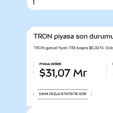
TRON piyasa son durum
TRON güncel fiyatı TRX başına $0,3274. Dola
PIYASA DEĞERI
$31,07 Mr
DAHA FAZLA İSTATİSTİK GÖR
DAHA FAZLA İSTATİSTİK GÖR