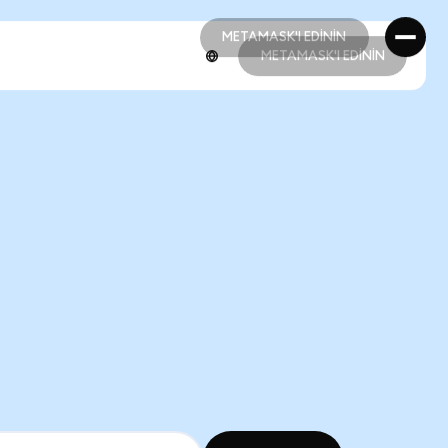
METAMASK'I EDİNİN
METAMASK'I EDİNİN
METAMASK'I EDİNİN
METAMASK'I EDİNİN