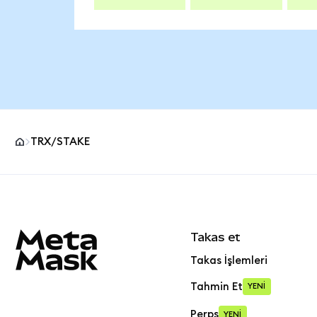
TRX/STAKE
MetaMask site alt bilgisi
Takas et
Takas İşlemleri
Tahmin Et
YENİ
Perps
YENİ