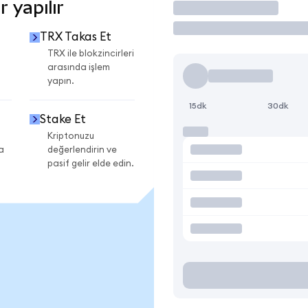
 yapılır
İşlem Yap
TRX Takas Et
TRX ile blokzincirleri
arasında işlem
yapın.
15dk
30dk
Stake Et
Kriptonuzu
a
değerlendirin ve
pasif gelir elde edin.