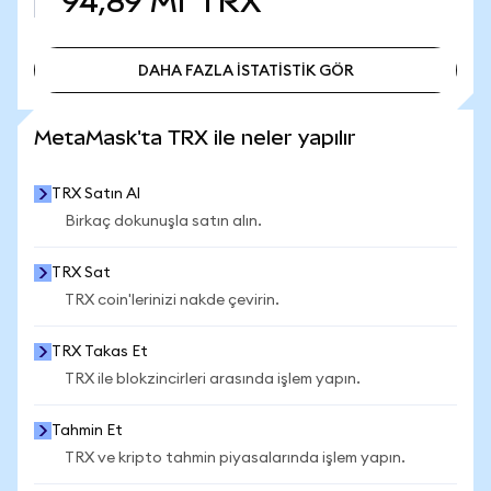
94,89 Mr
TRX
DAHA FAZLA İSTATİSTİK GÖR
DAHA FAZLA İSTATİSTİK GÖR
MetaMask'ta TRX ile neler yapılır
TRX Satın Al
Birkaç dokunuşla satın alın.
TRX Sat
TRX coin'lerinizi nakde çevirin.
TRX Takas Et
TRX ile blokzincirleri arasında işlem yapın.
Tahmin Et
TRX ve kripto tahmin piyasalarında işlem yapın.