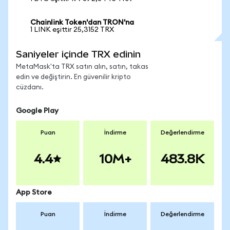
Chainlink Token'dan TRON'na
1 LINK eşittir 25,3152 TRX
Saniyeler içinde TRX edinin
MetaMask'ta TRX satın alın, satın, takas
edin ve değiştirin. En güvenilir kripto
cüzdanı.
Google Play
Puan
İndirme
Değerlendirme
4.4
10M+
483.8K
App Store
Puan
İndirme
Değerlendirme