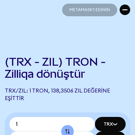
METAMASK'I EDİNİN
METAMASK'I EDİNİN
(TRX - ZIL) TRON -
Zilliqa dönüştür
TRX/ZIL: 1 TRON, 138,3506 ZIL DEĞERINE
EŞITTIR
TRX