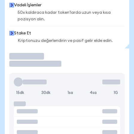
Vadeli İşlemler
50x kaldıraca kadar token'larda uzun veya kısa
pozisyon alın.
Stake Et
Kriptonuzu değerlendirin ve pasif gelir elde edin.
İşlem Yap
15dk
30dk
1sa
4sa
1G