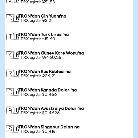
🇯🇵
1 TRX eşittir ¥51,53
TRON'dan Çin Yuanı'na
🇨🇳
1 TRX eşittir ¥2,21
TRON'dan Türk Lirası'na
🇹🇷
1 TRX eşittir ₺15,60
TRON'dan Güney Kore Wonu'na
🇰🇷
1 TRX eşittir ₩460,35
TRON'dan Rus Rublesi'na
🇷🇺
1 TRX eşittir ₽26,91
TRON'dan Kanada Doları'na
🇨🇦
1 TRX eşittir $0,456
TRON'dan Avustralya Doları'na
🇦🇺
1 TRX eşittir $0,4626
TRON'dan Singapur Doları'na
🇸🇬
1 TRX eşittir $0,4181