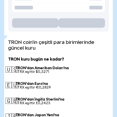
TRON coin'in çeşitli para birimlerinde
güncel kuru
TRON kuru bugün ne kadar?
TRON'dan Amerikan Doları'na
🇺🇸
1 TRX eşittir $0,3271
TRON'dan Euro'na
🇪🇺
1 TRX eşittir €0,2829
TRON'dan İngiliz Sterlini'na
🇬🇧
1 TRX eşittir £0,2423
TRON'dan Japon Yeni'na