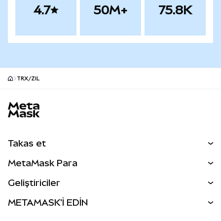
4.7
50M+
75.8K
TRX/ZIL
MetaMask site alt bilgisi
Takas et
Takas İşlemleri
MetaMask Para
Tahmin Et
YENİ
Kripto Al
Geliştiriciler
Perps
YENİ
MetaMask Kart
Dökümantasyon
METAMASK'İ EDİN
RWA'lar
mUSD
YENİ
Kontrol Paneli
İşlem Kalkanı