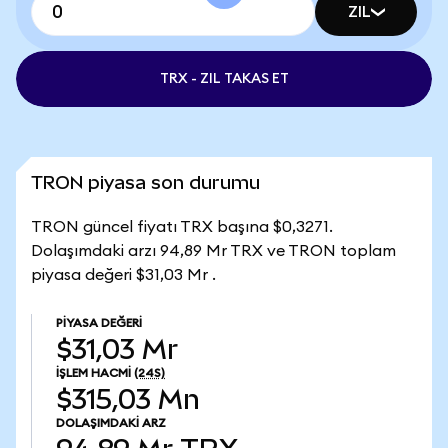
ZIL
TRX - ZIL TAKAS ET
TRON piyasa son durumu
TRON güncel fiyatı TRX başına $0,3271.
Dolaşımdaki arzı 94,89 Mr TRX ve TRON toplam
piyasa değeri $31,03 Mr .
PIYASA DEĞERI
$31,03 Mr
İŞLEM HACMI
(24S)
$315,03 Mn
DOLAŞIMDAKI ARZ