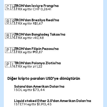
TRON'dan İsviçre Frangı'na
🇨🇭
1 TRX eşittir CHF 0,2641
TRON'dan Brezilya Reali'na
🇧🇷
1 TRX eşittir R$1,67
TRON'dan Bangladeş Takası'na
🇧🇩
1 TRX eşittir ৳40,48
TRON'dan Filipin Pezosu'na
🇵🇭
1 TRX eşittir ₱19,87
TRON'dan Polonya Zlotisi'na
🇵🇱
1 TRX eşittir zł 1,22
Diğer kripto paraları USD'ye dönüştürün
Solana'dan Amerikan Doları'na
1 SOL eşittir $73,44
Liquid staked Ether 2.0'dan Amerikan Doları'na
1 STETH eşittir $1.913,43