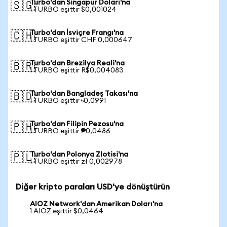
Turbo'dan Singapur Doları'na
🇸🇬
1 TURBO eşittir $0,001024
Turbo'dan İsviçre Frangı'na
🇨🇭
1 TURBO eşittir CHF 0,000647
Turbo'dan Brezilya Reali'na
🇧🇷
1 TURBO eşittir R$0,004083
Turbo'dan Bangladeş Takası'na
🇧🇩
1 TURBO eşittir ৳0,0991
Turbo'dan Filipin Pezosu'na
🇵🇭
1 TURBO eşittir ₱0,0486
Turbo'dan Polonya Zlotisi'na
🇵🇱
1 TURBO eşittir zł 0,002978
Diğer kripto paraları USD'ye dönüştürün
AIOZ Network'dan Amerikan Doları'na
1 AIOZ eşittir $0,0464