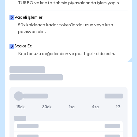
TURBO ve kripto tahmin piyasalarında işlem yapın.
Vadeli İşlemler
50x kaldıraca kadar token'larda uzun veya kısa
pozisyon alın.
Stake Et
Kriptonuzu değerlendirin ve pasif gelir elde edin.
İşlem Yap
15dk
30dk
1sa
4sa
1G