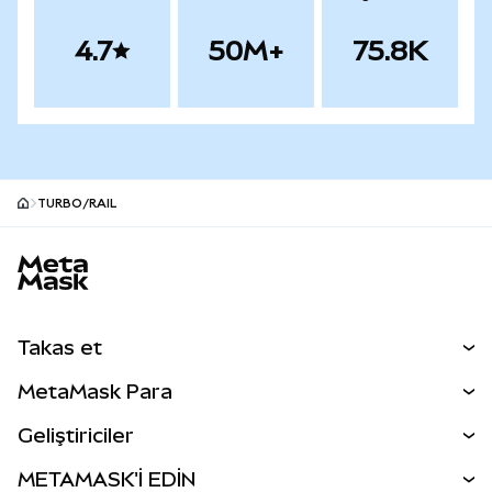
4.7
50M+
75.8K
TURBO/RAIL
MetaMask site alt bilgisi
Takas et
Takas İşlemleri
MetaMask Para
Tahmin Et
YENİ
Kripto Al
Geliştiriciler
Perps
YENİ
MetaMask Kart
Dökümantasyon
METAMASK'İ EDİN
RWA'lar