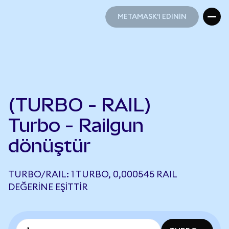
METAMASK'I EDİNİN
METAMASK'I EDİNİN
(TURBO - RAIL)
Turbo - Railgun
dönüştür
TURBO/RAIL: 1 TURBO, 0,000545 RAIL
DEĞERINE EŞITTIR