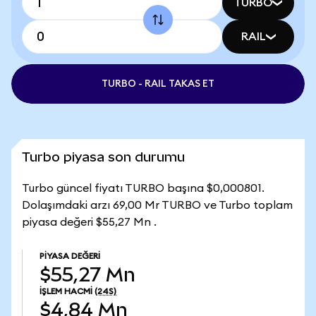
TURBO
RAIL
TURBO - RAIL TAKAS ET
Turbo piyasa son durumu
Turbo güncel fiyatı TURBO başına $0,000801.
Dolaşımdaki arzı 69,00 Mr TURBO ve Turbo toplam
piyasa değeri $55,27 Mn .
PIYASA DEĞERI
$55,27 Mn
İŞLEM HACMI
(24S)
$4,84 Mn