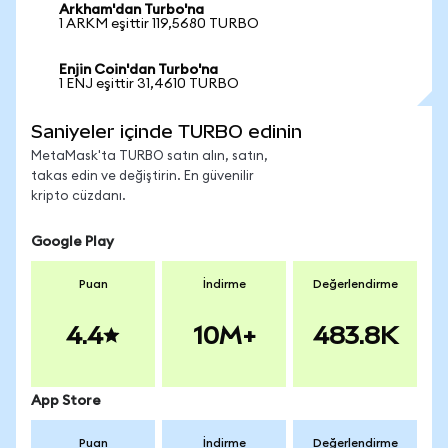
Arkham'dan Turbo'na
1 ARKM eşittir 119,5680 TURBO
Enjin Coin'dan Turbo'na
1 ENJ eşittir 31,4610 TURBO
Saniyeler içinde TURBO edinin
MetaMask'ta TURBO satın alın, satın,
takas edin ve değiştirin. En güvenilir
kripto cüzdanı.
Google Play
Puan
İndirme
Değerlendirme
4.4
10M+
483.8K
App Store
Puan
İndirme
Değerlendirme