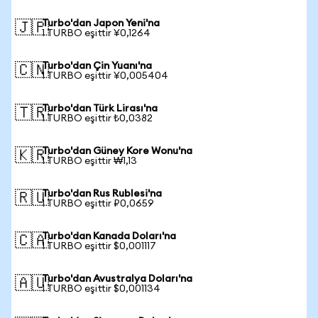
Turbo'dan Japon Yeni'na
🇯🇵
1 TURBO eşittir ¥0,1264
Turbo'dan Çin Yuanı'na
🇨🇳
1 TURBO eşittir ¥0,005404
Turbo'dan Türk Lirası'na
🇹🇷
1 TURBO eşittir ₺0,0382
Turbo'dan Güney Kore Wonu'na
🇰🇷
1 TURBO eşittir ₩1,13
Turbo'dan Rus Rublesi'na
🇷🇺
1 TURBO eşittir ₽0,0659
Turbo'dan Kanada Doları'na
🇨🇦
1 TURBO eşittir $0,001117
Turbo'dan Avustralya Doları'na
🇦🇺
1 TURBO eşittir $0,001134