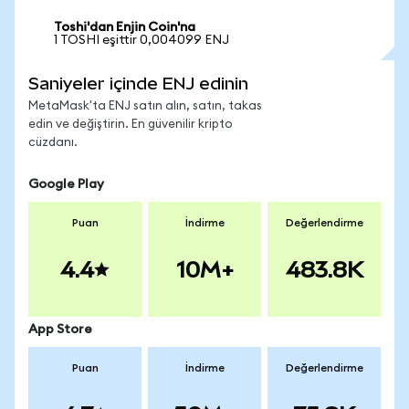
Toshi'dan Enjin Coin'na
1 TOSHI eşittir 0,004099 ENJ
Saniyeler içinde ENJ edinin
MetaMask'ta ENJ satın alın, satın, takas
edin ve değiştirin. En güvenilir kripto
cüzdanı.
Google Play
Puan
İndirme
Değerlendirme
4.4
10M+
483.8K
App Store
Puan
İndirme
Değerlendirme