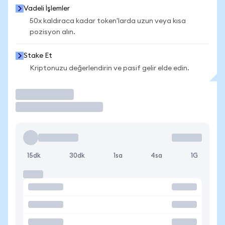
Vadeli İşlemler
50x kaldıraca kadar token'larda uzun veya kısa
pozisyon alın.
Stake Et
Kriptonuzu değerlendirin ve pasif gelir elde edin.
İşlem Yap
15dk
30dk
1sa
4sa
1G