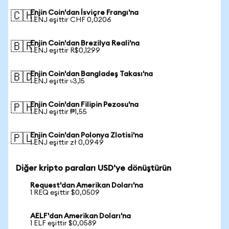
Enjin Coin'dan İsviçre Frangı'na
🇨🇭
1 ENJ eşittir CHF 0,0206
Enjin Coin'dan Brezilya Reali'na
🇧🇷
1 ENJ eşittir R$0,1299
Enjin Coin'dan Bangladeş Takası'na
🇧🇩
1 ENJ eşittir ৳3,15
Enjin Coin'dan Filipin Pezosu'na
🇵🇭
1 ENJ eşittir ₱1,55
Enjin Coin'dan Polonya Zlotisi'na
🇵🇱
1 ENJ eşittir zł 0,0949
Diğer kripto paraları USD'ye dönüştürün
Request'dan Amerikan Doları'na
1 REQ eşittir $0,0509
AELF'dan Amerikan Doları'na
1 ELF eşittir $0,0589