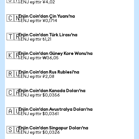
🇯🇵
1 ENJ eşittir ¥4,02
Enjin Coin'dan Çin Yuanı'na
🇨🇳
1 ENJ eşittir ¥0,1714
Enjin Coin'dan Türk Lirası'na
🇹🇷
1 ENJ eşittir ₺1,21
Enjin Coin'dan Güney Kore Wonu'na
🇰🇷
1 ENJ eşittir ₩36,05
Enjin Coin'dan Rus Rublesi'na
🇷🇺
1 ENJ eşittir ₽2,08
Enjin Coin'dan Kanada Doları'na
🇨🇦
1 ENJ eşittir $0,0356
Enjin Coin'dan Avustralya Doları'na
🇦🇺
1 ENJ eşittir $0,0361
Enjin Coin'dan Singapur Doları'na
🇸🇬
1 ENJ eşittir $0,0326