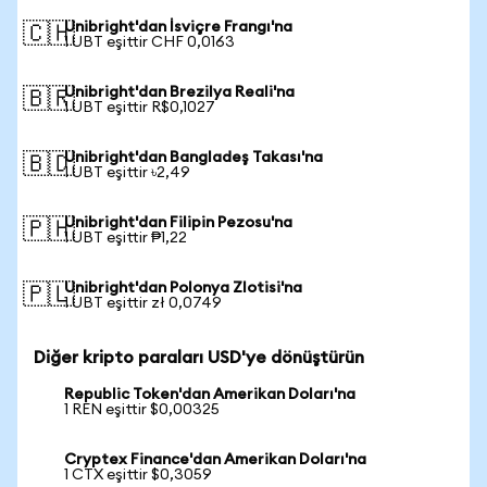
Unibright'dan İsviçre Frangı'na
🇨🇭
1 UBT eşittir CHF 0,0163
Unibright'dan Brezilya Reali'na
🇧🇷
1 UBT eşittir R$0,1027
Unibright'dan Bangladeş Takası'na
🇧🇩
1 UBT eşittir ৳2,49
Unibright'dan Filipin Pezosu'na
🇵🇭
1 UBT eşittir ₱1,22
Unibright'dan Polonya Zlotisi'na
🇵🇱
1 UBT eşittir zł 0,0749
Diğer kripto paraları USD'ye dönüştürün
Republic Token'dan Amerikan Doları'na
1 REN eşittir $0,00325
Cryptex Finance'dan Amerikan Doları'na
1 CTX eşittir $0,3059