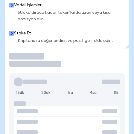
Vadeli İşlemler
50x kaldıraca kadar token'larda uzun veya kısa
pozisyon alın.
Stake Et
Kriptonuzu değerlendirin ve pasif gelir elde edin.
İşlem Yap
15dk
30dk
1sa
4sa
1G