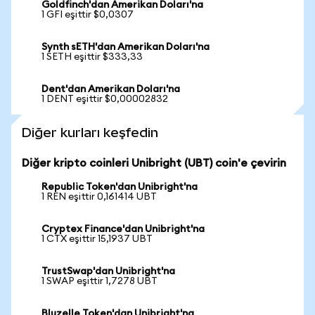
Goldfinch'dan Amerikan Doları'na
1 GFI eşittir $0,0307
Synth sETH'dan Amerikan Doları'na
1 SETH eşittir $333,33
Dent'dan Amerikan Doları'na
1 DENT eşittir $0,00002832
Diğer kurları keşfedin
Diğer kripto coinleri Unibright (UBT) coin'e çevirin
Republic Token'dan Unibright'na
1 REN eşittir 0,161414 UBT
Cryptex Finance'dan Unibright'na
1 CTX eşittir 15,1937 UBT
TrustSwap'dan Unibright'na
1 SWAP eşittir 1,7278 UBT
Bluzelle Token'dan Unibright'na