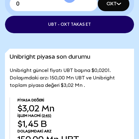
OXT
UBT - OXT TAKAS ET
Unibright piyasa son durumu
Unibright güncel fiyatı UBT başına $0,0201.
Dolaşımdaki arzı 150,00 Mn UBT ve Unibright
toplam piyasa değeri $3,02 Mn .
PIYASA DEĞERI
$3,02 Mn
İŞLEM HACMI
(24S)
$1,45 B
DOLAŞIMDAKI ARZ