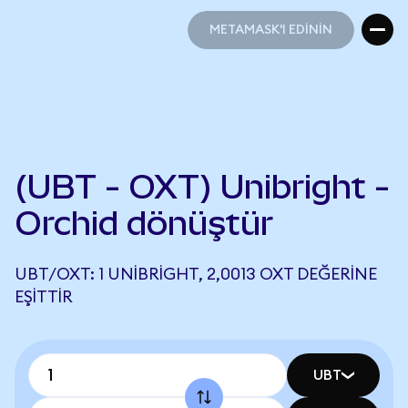
METAMASK'I EDİNİN
METAMASK'I EDİNİN
(UBT - OXT) Unibright -
Orchid dönüştür
UBT/OXT: 1 UNIBRIGHT, 2,0013 OXT DEĞERINE
EŞITTIR
UBT