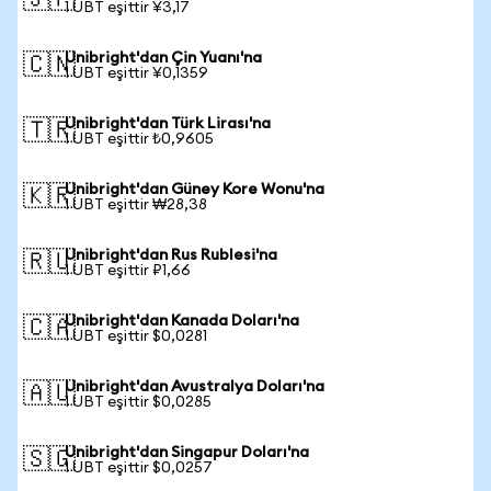
🇯🇵
1 UBT eşittir ¥3,17
Unibright'dan Çin Yuanı'na
🇨🇳
1 UBT eşittir ¥0,1359
Unibright'dan Türk Lirası'na
🇹🇷
1 UBT eşittir ₺0,9605
Unibright'dan Güney Kore Wonu'na
🇰🇷
1 UBT eşittir ₩28,38
Unibright'dan Rus Rublesi'na
🇷🇺
1 UBT eşittir ₽1,66
Unibright'dan Kanada Doları'na
🇨🇦
1 UBT eşittir $0,0281
Unibright'dan Avustralya Doları'na
🇦🇺
1 UBT eşittir $0,0285
Unibright'dan Singapur Doları'na
🇸🇬
1 UBT eşittir $0,0257