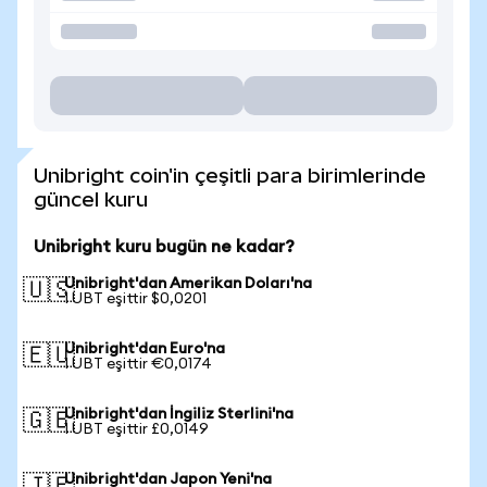
Unibright coin'in çeşitli para birimlerinde
güncel kuru
Unibright kuru bugün ne kadar?
Unibright'dan Amerikan Doları'na
🇺🇸
1 UBT eşittir $0,0201
Unibright'dan Euro'na
🇪🇺
1 UBT eşittir €0,0174
Unibright'dan İngiliz Sterlini'na
🇬🇧
1 UBT eşittir £0,0149
Unibright'dan Japon Yeni'na