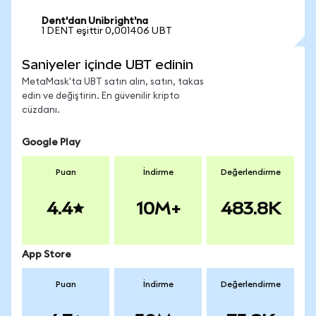
Dent'dan Unibright'na
1 DENT eşittir 0,001406 UBT
Saniyeler içinde UBT edinin
MetaMask'ta UBT satın alın, satın, takas
edin ve değiştirin. En güvenilir kripto
cüzdanı.
Google Play
Puan
İndirme
Değerlendirme
4.4
10M+
483.8K
App Store
Puan
İndirme
Değerlendirme