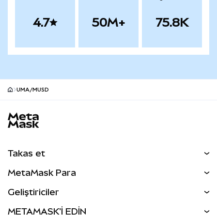
4.7
50M+
75.8K
UMA/mUSD
MetaMask site alt bilgisi
Takas et
Takas İşlemleri
MetaMask Para
Tahmin Et
YENİ
Kripto Al
Geliştiriciler
Perps
YENİ
MetaMask Kart
Dökümantasyon
METAMASK'İ EDİN
RWA'lar