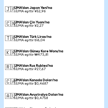
UMA'dan Japon Yeni'na
🇯🇵
1 UMA eşittir ¥52,96
UMA'dan Çin Yuanı'na
🇨🇳
1 UMA eşittir ¥2,27
UMA'dan Türk Lirası'na
🇹🇷
1 UMA eşittir ₺16,04
UMA'dan Güney Kore Wonu'na
🇰🇷
1 UMA eşittir ₩473,81
UMA'dan Rus Rublesi'na
🇷🇺
1 UMA eşittir ₽27,67
UMA'dan Kanada Doları'na
🇨🇦
1 UMA eşittir $0,4687
UMA'dan Avustralya Doları'na
🇦🇺
1 UMA eşittir $0,4758