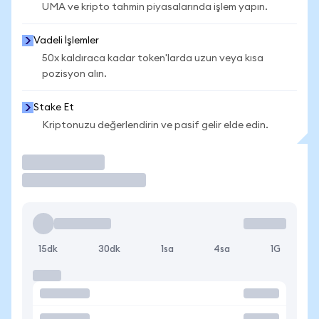
UMA ve kripto tahmin piyasalarında işlem yapın.
Vadeli İşlemler
50x kaldıraca kadar token'larda uzun veya kısa
pozisyon alın.
Stake Et
Kriptonuzu değerlendirin ve pasif gelir elde edin.
İşlem Yap
15dk
30dk
1sa
4sa
1G