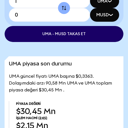
UMA
MUSD
UMA - MUSD TAKAS ET
UMA piyasa son durumu
UMA güncel fiyatı UMA başına $0,3363.
Dolaşımdaki arzı 90,58 Mn UMA ve UMA toplam
piyasa değeri $30,45 Mn .
PIYASA DEĞERI
$30,45 Mn
İŞLEM HACMI
(24S)
$2,15 Mn