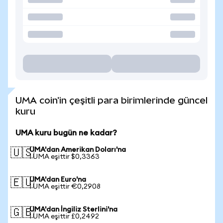
UMA coin'in çeşitli para birimlerinde güncel
kuru
UMA kuru bugün ne kadar?
UMA'dan Amerikan Doları'na
🇺🇸
1 UMA eşittir $0,3363
UMA'dan Euro'na
🇪🇺
1 UMA eşittir €0,2908
UMA'dan İngiliz Sterlini'na
🇬🇧
1 UMA eşittir £0,2492