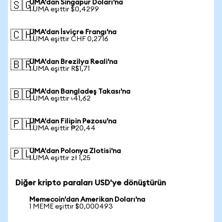
UMA'dan Singapur Doları'na
🇸🇬
1 UMA eşittir $0,4299
UMA'dan İsviçre Frangı'na
🇨🇭
1 UMA eşittir CHF 0,2716
UMA'dan Brezilya Reali'na
🇧🇷
1 UMA eşittir R$1,71
UMA'dan Bangladeş Takası'na
🇧🇩
1 UMA eşittir ৳41,62
UMA'dan Filipin Pezosu'na
🇵🇭
1 UMA eşittir ₱20,44
UMA'dan Polonya Zlotisi'na
🇵🇱
1 UMA eşittir zł 1,25
Diğer kripto paraları USD'ye dönüştürün
Memecoin'dan Amerikan Doları'na
1 MEME eşittir $0,000493