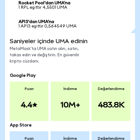
Rocket Pool'dan UMA'na
1 RPL eşittir 4,5501 UMA
API3'dan UMA'na
1 API3 eşittir 0,564549 UMA
Saniyeler içinde UMA edinin
MetaMask'ta UMA satın alın, satın,
takas edin ve değiştirin. En güvenilir
kripto cüzdanı.
Google Play
Puan
İndirme
Değerlendirme
4.4
10M+
483.8K
App Store
Puan
İndirme
Değerlendirme