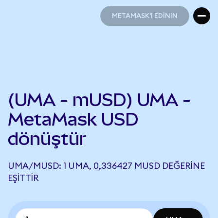
METAMASK'I EDİNİN
METAMASK'I EDİNİN
(UMA - mUSD) UMA -
MetaMask USD
dönüştür
UMA/MUSD: 1 UMA, 0,336427 MUSD DEĞERINE
EŞITTIR