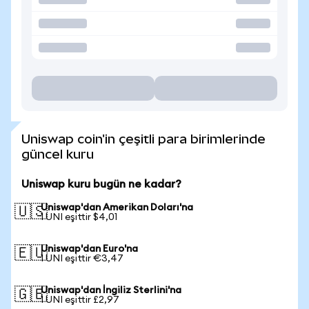
Uniswap coin'in çeşitli para birimlerinde
güncel kuru
Uniswap kuru bugün ne kadar?
Uniswap'dan Amerikan Doları'na
🇺🇸
1 UNI eşittir $4,01
Uniswap'dan Euro'na
🇪🇺
1 UNI eşittir €3,47
Uniswap'dan İngiliz Sterlini'na
🇬🇧
1 UNI eşittir £2,97