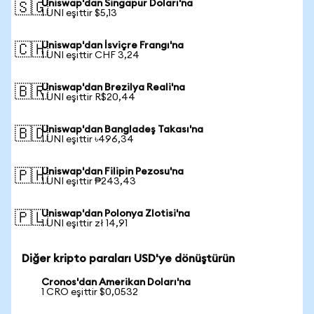
Uniswap'dan Singapur Doları'na
🇸🇬
1 UNI eşittir $5,13
Uniswap'dan İsviçre Frangı'na
🇨🇭
1 UNI eşittir CHF 3,24
Uniswap'dan Brezilya Reali'na
🇧🇷
1 UNI eşittir R$20,44
Uniswap'dan Bangladeş Takası'na
🇧🇩
1 UNI eşittir ৳496,34
Uniswap'dan Filipin Pezosu'na
🇵🇭
1 UNI eşittir ₱243,43
Uniswap'dan Polonya Zlotisi'na
🇵🇱
1 UNI eşittir zł 14,91
Diğer kripto paraları USD'ye dönüştürün
Cronos'dan Amerikan Doları'na
1 CRO eşittir $0,0532