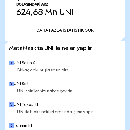
DOLAŞIMDAKI ARZ
624,68 Mn
UNI
DAHA FAZLA İSTATİSTİK GÖR
DAHA FAZLA İSTATİSTİK GÖR
MetaMask'ta UNI ile neler yapılır
UNI Satın Al
Birkaç dokunuşla satın alın.
UNI Sat
UNI coin'lerinizi nakde çevirin.
UNI Takas Et
UNI ile blokzincirleri arasında işlem yapın.
Tahmin Et