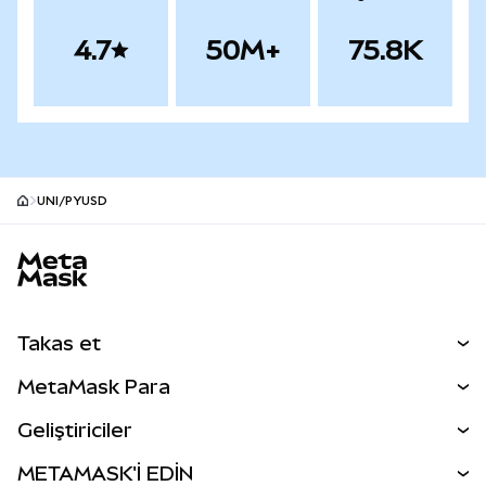
4.7
50M+
75.8K
UNI/PYUSD
MetaMask site alt bilgisi
Takas et
Takas İşlemleri
MetaMask Para
Tahmin Et
YENİ
Kripto Al
Geliştiriciler
Perps
YENİ
MetaMask Kart
Dökümantasyon
METAMASK'İ EDİN
RWA'lar