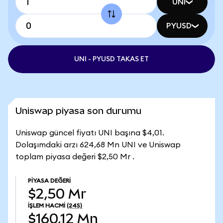
UNI
PYUSD
UNI - PYUSD TAKAS ET
Uniswap piyasa son durumu
Uniswap güncel fiyatı UNI başına $4,01.
Dolaşımdaki arzı 624,68 Mn UNI ve Uniswap
toplam piyasa değeri $2,50 Mr .
PIYASA DEĞERI
$2,50 Mr
İŞLEM HACMI
(24S)
$160,12 Mn