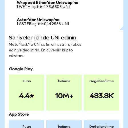
Wrapped Ether'dan Uniswap'na
1 WETH eşittir 478,6808 UNI
Aster'dan Uniswap'na
1 ASTER eşittir 0,149588 UNI
Saniyeler içinde UNI edinin
MetaMask'ta UNI satın alın, satın, takas
edin ve değiştirin. En güvenilir kripto
cüzdanı.
Google Play
Puan
İndirme
Değerlendirme
4.4
10M+
483.8K
App Store
Puan
İndirme
Değerlendirme