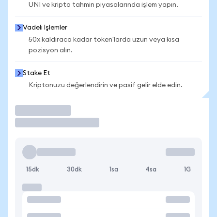
UNI ve kripto tahmin piyasalarında işlem yapın.
Vadeli İşlemler
50x kaldıraca kadar token'larda uzun veya kısa
pozisyon alın.
Stake Et
Kriptonuzu değerlendirin ve pasif gelir elde edin.
İşlem Yap
15dk
30dk
1sa
4sa
1G