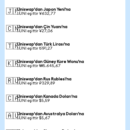
Uniswap'dan Japon Yeni'na
🇯🇵
1 UNI eşittir ¥632,77
Uniswap'dan Çin Yuanı'na
🇨🇳
1 UNI eşittir ¥27,06
Uniswap'dan Türk Lirası'na
🇹🇷
1 UNI eşittir ₺191,27
Uniswap'dan Güney Kore Wonu'na
🇰🇷
1 UNI eşittir ₩5.645,67
Uniswap'dan Rus Rublesi'na
🇷🇺
1 UNI eşittir ₽329,89
Uniswap'dan Kanada Doları'na
🇨🇦
1 UNI eşittir $5,59
Uniswap'dan Avustralya Doları'na
🇦🇺
1 UNI eşittir $5,67