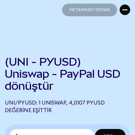
METAMASK'I EDİNİN
METAMASK'I EDİNİN
(UNI - PYUSD)
Uniswap - PayPal USD
dönüştür
UNI/PYUSD: 1 UNISWAP, 4,0107 PYUSD
DEĞERINE EŞITTIR