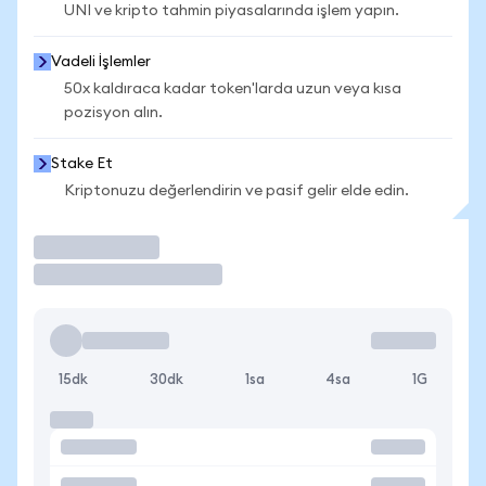
UNI ve kripto tahmin piyasalarında işlem yapın.
Vadeli İşlemler
50x kaldıraca kadar token'larda uzun veya kısa
pozisyon alın.
Stake Et
Kriptonuzu değerlendirin ve pasif gelir elde edin.
İşlem Yap
15dk
30dk
1sa
4sa
1G