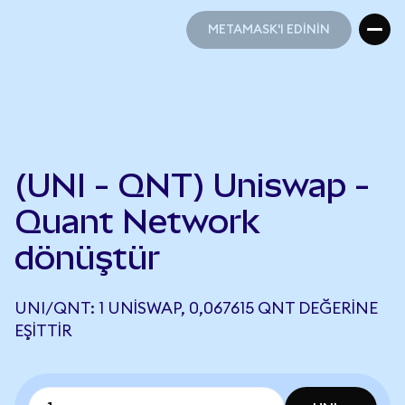
METAMASK'I EDİNİN
METAMASK'I EDİNİN
(UNI - QNT) Uniswap -
Quant Network
dönüştür
UNI/QNT: 1 UNISWAP, 0,067615 QNT DEĞERINE
EŞITTIR