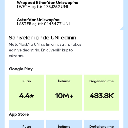
Wrapped Ether'dan Uniswap'na
1 WETH eşittir 475,1262 UNI
Aster'dan Uniswap'na
1 ASTER eşittir 0,148477 UNI
Saniyeler içinde UNI edinin
MetaMask'ta UNI satın alın, satın, takas
edin ve değiştirin. En güvenilir kripto
cüzdanı.
Google Play
Puan
İndirme
Değerlendirme
4.4
10M+
483.8K
App Store
Puan
İndirme
Değerlendirme