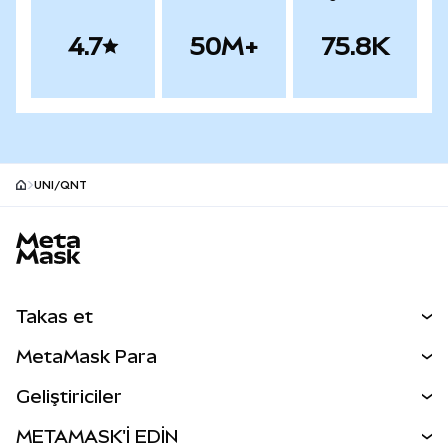
4.7
50M+
75.8K
UNI/QNT
MetaMask site alt bilgisi
Takas et
Takas İşlemleri
MetaMask Para
Tahmin Et
YENİ
Kripto Al
Geliştiriciler
Perps
YENİ
MetaMask Kart
Dökümantasyon
METAMASK'İ EDİN
RWA'lar