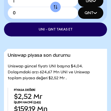
UNI
QNT
UNI - QNT TAKAS ET
Uniswap piyasa son durumu
Uniswap güncel fiyatı UNI başına $4,04.
Dolaşımdaki arzı 624,67 Mn UNI ve Uniswap
toplam piyasa değeri $2,52 Mr .
PIYASA DEĞERI
$2,52 Mr
İŞLEM HACMI
(24S)
$159,19 Mn