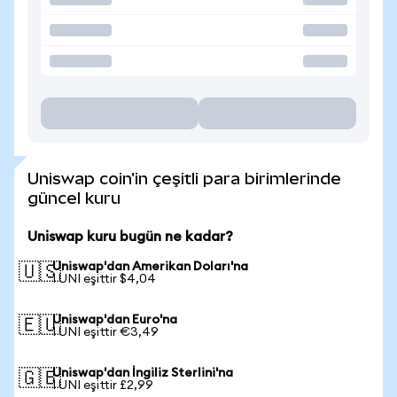
Uniswap coin'in çeşitli para birimlerinde
güncel kuru
Uniswap kuru bugün ne kadar?
Uniswap'dan Amerikan Doları'na
🇺🇸
1 UNI eşittir $4,04
Uniswap'dan Euro'na
🇪🇺
1 UNI eşittir €3,49
Uniswap'dan İngiliz Sterlini'na
🇬🇧
1 UNI eşittir £2,99