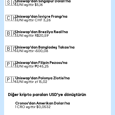
Uniswap'dan Singapur Doları'na
🇸🇬
1 UNI eşittir $5,16
Uniswap'dan İsviçre Frangı'na
🇨🇭
1 UNI eşittir CHF 3,26
Uniswap'dan Brezilya Reali'na
🇧🇷
1 UNI eşittir R$20,59
Uniswap'dan Bangladeş Takası'na
🇧🇩
1 UNI eşittir ৳500,06
Uniswap'dan Filipin Pezosu'na
🇵🇭
1 UNI eşittir ₱245,25
Uniswap'dan Polonya Zlotisi'na
🇵🇱
1 UNI eşittir zł 15,02
Diğer kripto paraları USD'ye dönüştürün
Cronos'dan Amerikan Doları'na
1 CRO eşittir $0,0532