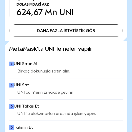
DOLAŞIMDAKI ARZ
624,67 Mn
UNI
DAHA FAZLA İSTATİSTİK GÖR
DAHA FAZLA İSTATİSTİK GÖR
MetaMask'ta UNI ile neler yapılır
UNI Satın Al
Birkaç dokunuşla satın alın.
UNI Sat
UNI coin'lerinizi nakde çevirin.
UNI Takas Et
UNI ile blokzincirleri arasında işlem yapın.
Tahmin Et