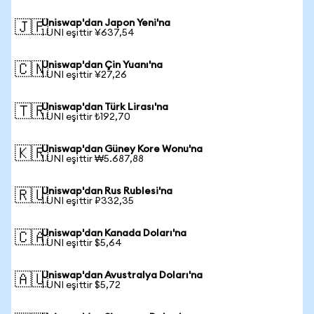
Uniswap'dan Japon Yeni'na
🇯🇵
1 UNI eşittir ¥637,54
Uniswap'dan Çin Yuanı'na
🇨🇳
1 UNI eşittir ¥27,26
Uniswap'dan Türk Lirası'na
🇹🇷
1 UNI eşittir ₺192,70
Uniswap'dan Güney Kore Wonu'na
🇰🇷
1 UNI eşittir ₩5.687,88
Uniswap'dan Rus Rublesi'na
🇷🇺
1 UNI eşittir ₽332,35
Uniswap'dan Kanada Doları'na
🇨🇦
1 UNI eşittir $5,64
Uniswap'dan Avustralya Doları'na
🇦🇺
1 UNI eşittir $5,72