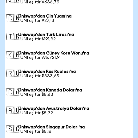
🇯🇵
1 UNI eşittir ¥636,79
Uniswap'dan Çin Yuanı'na
🇨🇳
1 UNI eşittir ¥27,13
Uniswap'dan Türk Lirası'na
🇹🇷
1 UNI eşittir ₺191,32
Uniswap'dan Güney Kore Wonu'na
🇰🇷
1 UNI eşittir ₩5.721,9
Uniswap'dan Rus Rublesi'na
🇷🇺
1 UNI eşittir ₽333,65
Uniswap'dan Kanada Doları'na
🇨🇦
1 UNI eşittir $5,63
Uniswap'dan Avustralya Doları'na
🇦🇺
1 UNI eşittir $5,72
Uniswap'dan Singapur Doları'na
🇸🇬
1 UNI eşittir $5,16