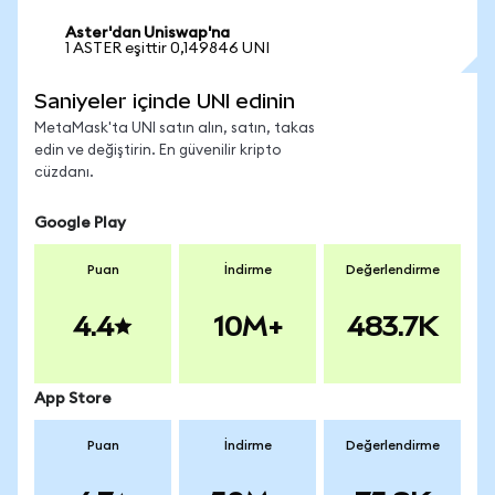
Aster'dan Uniswap'na
1 ASTER eşittir 0,149846 UNI
Saniyeler içinde UNI edinin
MetaMask'ta UNI satın alın, satın, takas
edin ve değiştirin. En güvenilir kripto
cüzdanı.
Google Play
Puan
İndirme
Değerlendirme
4.4
10M+
483.7K
App Store
Puan
İndirme
Değerlendirme