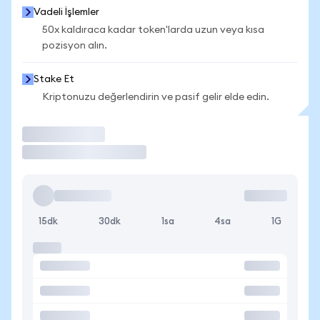
Vadeli İşlemler
50x kaldıraca kadar token'larda uzun veya kısa
pozisyon alın.
Stake Et
Kriptonuzu değerlendirin ve pasif gelir elde edin.
İşlem Yap
15dk
30dk
1sa
4sa
1G