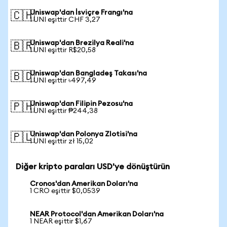
Uniswap'dan İsviçre Frangı'na
🇨🇭
1 UNI eşittir CHF 3,27
Uniswap'dan Brezilya Reali'na
🇧🇷
1 UNI eşittir R$20,58
Uniswap'dan Bangladeş Takası'na
🇧🇩
1 UNI eşittir ৳497,49
Uniswap'dan Filipin Pezosu'na
🇵🇭
1 UNI eşittir ₱244,38
Uniswap'dan Polonya Zlotisi'na
🇵🇱
1 UNI eşittir zł 15,02
Diğer kripto paraları USD'ye dönüştürün
Cronos'dan Amerikan Doları'na
1 CRO eşittir $0,0539
NEAR Protocol'dan Amerikan Doları'na
1 NEAR eşittir $1,67