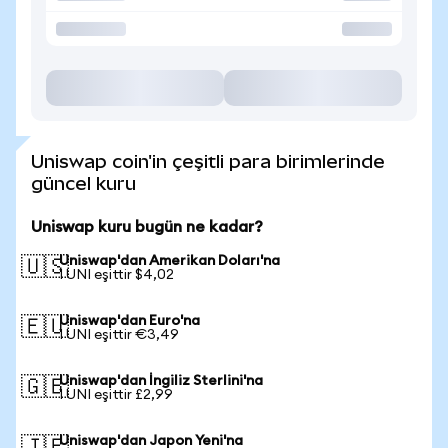
Uniswap coin'in çeşitli para birimlerinde
güncel kuru
Uniswap kuru bugün ne kadar?
Uniswap'dan Amerikan Doları'na
🇺🇸
1 UNI eşittir $4,02
Uniswap'dan Euro'na
🇪🇺
1 UNI eşittir €3,49
Uniswap'dan İngiliz Sterlini'na
🇬🇧
1 UNI eşittir £2,99
Uniswap'dan Japon Yeni'na