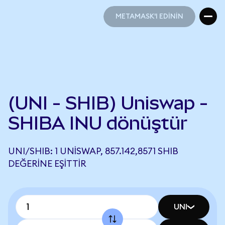
METAMASK'I EDİNİN
METAMASK'I EDİNİN
(UNI - SHIB) Uniswap -
SHIBA INU dönüştür
UNI/SHIB: 1 UNISWAP, 857.142,8571 SHIB
DEĞERINE EŞITTIR
UNI