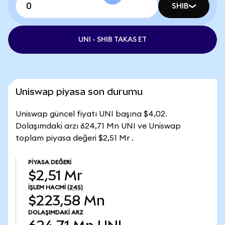
SHIB
UNI - SHIB TAKAS ET
Uniswap piyasa son durumu
Uniswap güncel fiyatı UNI başına $4,02.
Dolaşımdaki arzı 624,71 Mn UNI ve Uniswap
toplam piyasa değeri $2,51 Mr .
PIYASA DEĞERI
$2,51 Mr
İŞLEM HACMI
(24S)
$223,58 Mn
DOLAŞIMDAKI ARZ