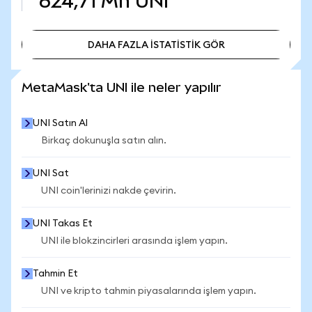
624,71 Mn
UNI
DAHA FAZLA İSTATİSTİK GÖR
DAHA FAZLA İSTATİSTİK GÖR
MetaMask'ta UNI ile neler yapılır
UNI Satın Al
Birkaç dokunuşla satın alın.
UNI Sat
UNI coin'lerinizi nakde çevirin.
UNI Takas Et
UNI ile blokzincirleri arasında işlem yapın.
Tahmin Et
UNI ve kripto tahmin piyasalarında işlem yapın.