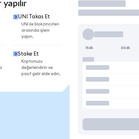
 yapılır
İşlem Yap
UNI Takas Et
UNI ile blokzincirleri
arasında işlem
yapın.
15dk
30dk
Stake Et
Kriptonuzu
a
değerlendirin ve
pasif gelir elde edin.