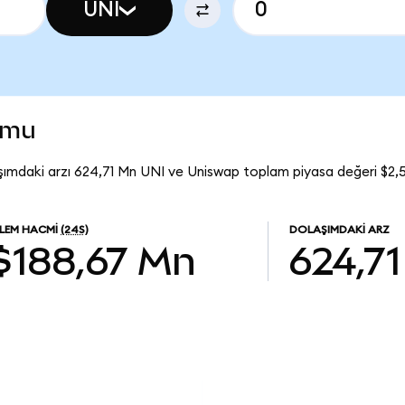
UNI
umu
şımdaki arzı 624,71 Mn UNI ve Uniswap toplam piyasa değeri $2,5
ŞLEM HACMI
(24S)
DOLAŞIMDAKI ARZ
$188,67 Mn
624,7