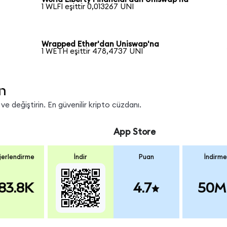
1 WLFI eşittir 0,013267 UNI
Wrapped Ether'dan Uniswap'na
1 WETH eşittir 478,4737 UNI
n
e değiştirin. En güvenilir kripto cüzdanı.
App Store
erlendirme
İndir
Puan
İndirme
83.8K
4.7
50M