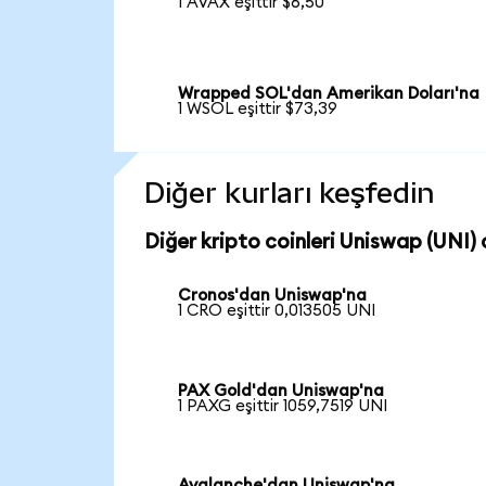
1 AVAX eşittir $6,50
Wrapped SOL'dan Amerikan Doları'na
1 WSOL eşittir $73,39
Diğer kurları keşfedin
Diğer kripto coinleri Uniswap (UNI) c
Cronos'dan Uniswap'na
1 CRO eşittir 0,013505 UNI
PAX Gold'dan Uniswap'na
1 PAXG eşittir 1059,7519 UNI
Avalanche'dan Uniswap'na