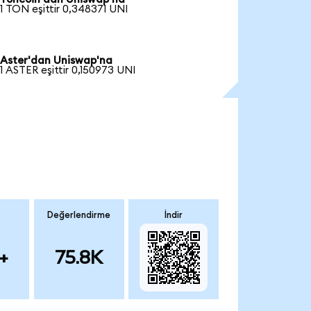
1 TON eşittir 0,348371 UNI
Aster'dan Uniswap'na
1 ASTER eşittir 0,150973 UNI
Değerlendirme
İndir
+
75.8K