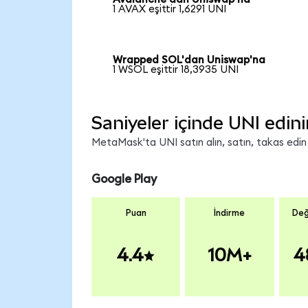
1 AVAX eşittir 1,6291 UNI
Wrapped SOL'dan Uniswap'na
1 WSOL eşittir 18,3935 UNI
Saniyeler içinde UNI edini
MetaMask'ta UNI satın alın, satın, takas edin v
Google Play
Puan
İndirme
Değ
4.4
10M+
4