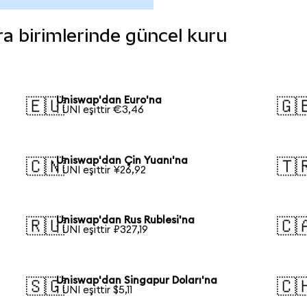
ara birimlerinde güncel kuru
Uniswap'dan Euro'na
🇪🇺
🇬
1 UNI eşittir €3,46
Uniswap'dan Çin Yuanı'na
🇨🇳
🇹
1 UNI eşittir ¥26,92
Uniswap'dan Rus Rublesi'na
🇷🇺
🇨
1 UNI eşittir ₽327,19
Uniswap'dan Singapur Doları'na
🇸🇬
🇨
1 UNI eşittir $5,11