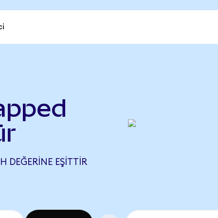
ci
apped
ür
H DEĞERINE EŞITTIR