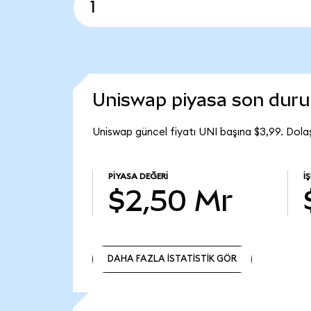
Uniswap piyasa son dur
Uniswap güncel fiyatı UNI başına $3,99. Dola
PIYASA DEĞERI
İ
$2,50 Mr
DAHA FAZLA İSTATİSTİK GÖR
DAHA FAZLA İSTATİSTİK GÖR