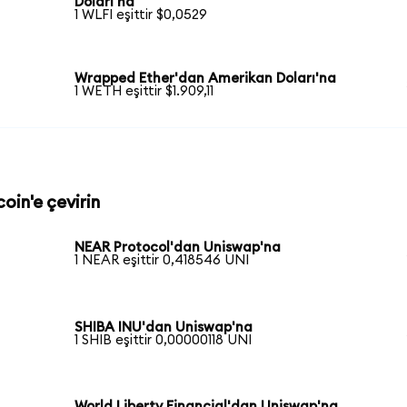
Doları'na
1 WLFI eşittir $0,0529
Wrapped Ether'dan Amerikan Doları'na
1 WETH eşittir $1.909,11
oin'e çevirin
NEAR Protocol'dan Uniswap'na
1 NEAR eşittir 0,418546 UNI
SHIBA INU'dan Uniswap'na
1 SHIB eşittir 0,00000118 UNI
World Liberty Financial'dan Uniswap'na