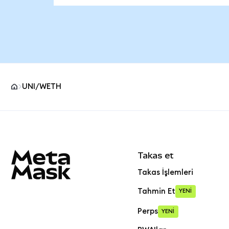
UNI/WETH
MetaMask site alt bilgisi
Takas et
Takas İşlemleri
Tahmin Et
YENİ
Perps
YENİ