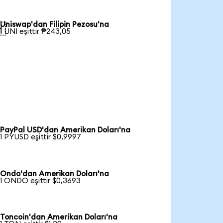
Uniswap'dan Filipin Pezosu'na

1 UNI eşittir ₱243,05
PayPal USD'dan Amerikan Doları'na
1 PYUSD eşittir $0,9997
Ondo'dan Amerikan Doları'na
1 ONDO eşittir $0,3693
Toncoin'dan Amerikan Doları'na