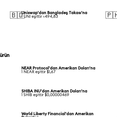
Uniswap'dan Bangladeş Takası'na
🇧🇩
🇵
1 UNI eşittir ৳494,83
ürün
NEAR Protocol'dan Amerikan Doları'na
1 NEAR eşittir $1,67
SHIBA INU'dan Amerikan Doları'na
1 SHIB eşittir $0,00000469
World Liberty Financial'dan Amerikan