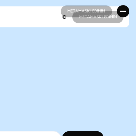
METAMASK'I EDİNİN
METAMASK'I EDİNİN
METAMASK'I EDİNİN
METAMASK'I EDİNİN