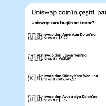
Uniswap coin'in çeşitli p
Uniswap kuru bugün ne kadar?
Uniswap'dan Amerikan Doları'na
🇺🇸
1 UNI eşittir $3,99
Uniswap'dan Japon Yeni'na
🇯🇵
1 UNI eşittir ¥631,89
Uniswap'dan Güney Kore Wonu'na
🇰🇷
1 UNI eşittir ₩5.649,27
Uniswap'dan Avustralya Doları'na
🇦🇺
1 UNI eşittir $5,67