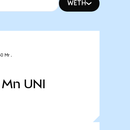
WETH
0 Mr .
1 Mn
UNI