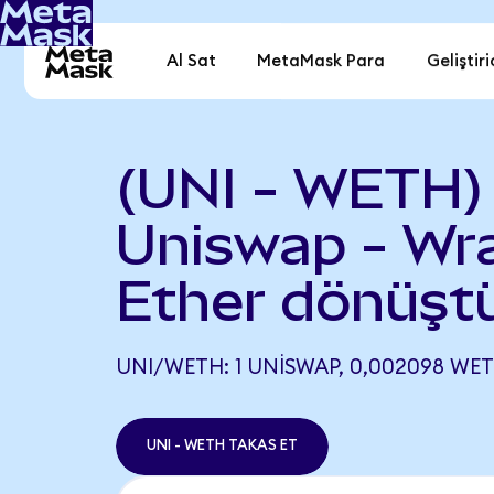
Al Sat
MetaMask Para
Geliştiri
(UNI - WETH)
Uniswap - Wr
Ether dönüşt
UNI/WETH: 1 UNISWAP, 0,002098 WET
UNI - WETH TAKAS ET