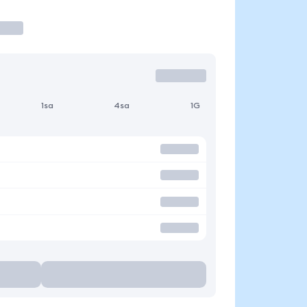
1sa
4sa
1G