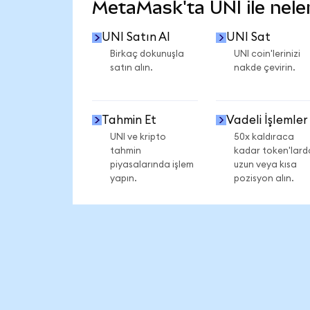
MetaMask'ta UNI ile neler
UNI Satın Al
UNI Sat
Birkaç dokunuşla
UNI coin'lerinizi
satın alın.
nakde çevirin.
Tahmin Et
Vadeli İşlemler
UNI ve kripto
50x kaldıraca
tahmin
kadar token'lard
piyasalarında işlem
uzun veya kısa
yapın.
pozisyon alın.