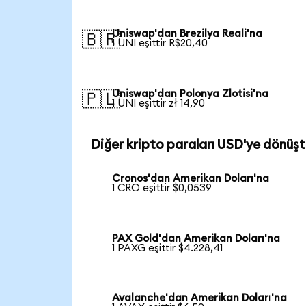
Uniswap'dan Brezilya Reali'na
🇧🇷
1 UNI eşittir R$20,40
Uniswap'dan Polonya Zlotisi'na
🇵🇱
1 UNI eşittir zł 14,90
Diğer kripto paraları USD'ye dönüşt
Cronos'dan Amerikan Doları'na
1 CRO eşittir $0,0539
PAX Gold'dan Amerikan Doları'na
1 PAXG eşittir $4.228,41
Avalanche'dan Amerikan Doları'na