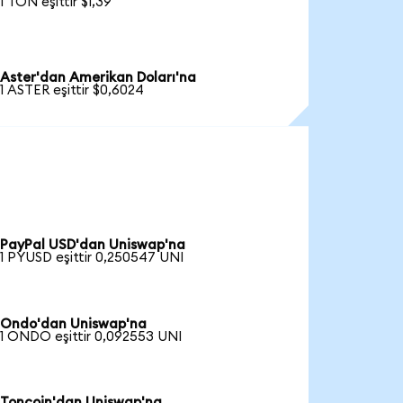
1 TON eşittir $1,39
Aster'dan Amerikan Doları'na
1 ASTER eşittir $0,6024
PayPal USD'dan Uniswap'na
1 PYUSD eşittir 0,250547 UNI
Ondo'dan Uniswap'na
1 ONDO eşittir 0,092553 UNI
Toncoin'dan Uniswap'na