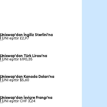
Uniswap'dan İngiliz Sterlini'na

1 UNI eşittir £2,97
Uniswap'dan Türk Lirası'na

1 UNI eşittir ₺190,35
Uniswap'dan Kanada Doları'na

1 UNI eşittir $5,60
Uniswap'dan İsviçre Frangı'na

1 UNI eşittir CHF 3,24