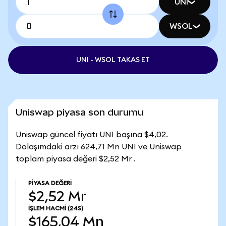
UNI
WSOL
UNI - WSOL TAKAS ET
Uniswap piyasa son durumu
Uniswap güncel fiyatı UNI başına $4,02.
Dolaşımdaki arzı 624,71 Mn UNI ve Uniswap
toplam piyasa değeri $2,52 Mr .
PIYASA DEĞERI
$2,52 Mr
İŞLEM HACMI
(24S)
$165,04 Mn