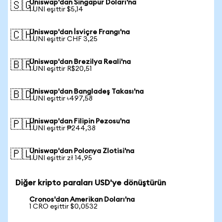
Uniswap'dan Singapur Doları'na
🇸🇬
1 UNI eşittir $5,14
Uniswap'dan İsviçre Frangı'na
🇨🇭
1 UNI eşittir CHF 3,25
Uniswap'dan Brezilya Reali'na
🇧🇷
1 UNI eşittir R$20,51
Uniswap'dan Bangladeş Takası'na
🇧🇩
1 UNI eşittir ৳497,58
Uniswap'dan Filipin Pezosu'na
🇵🇭
1 UNI eşittir ₱244,38
Uniswap'dan Polonya Zlotisi'na
🇵🇱
1 UNI eşittir zł 14,95
Diğer kripto paraları USD'ye dönüştürün
Cronos'dan Amerikan Doları'na
1 CRO eşittir $0,0532