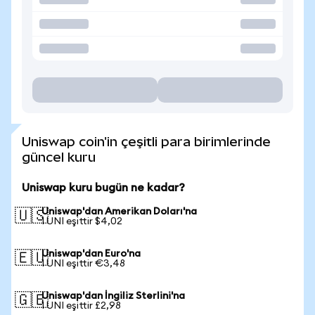
Uniswap coin'in çeşitli para birimlerinde
güncel kuru
Uniswap kuru bugün ne kadar?
Uniswap'dan Amerikan Doları'na
🇺🇸
1 UNI eşittir $4,02
Uniswap'dan Euro'na
🇪🇺
1 UNI eşittir €3,48
Uniswap'dan İngiliz Sterlini'na
🇬🇧
1 UNI eşittir £2,98