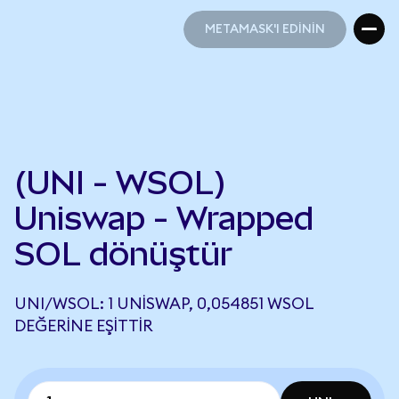
METAMASK'I EDİNİN
METAMASK'I EDİNİN
(UNI - WSOL)
Uniswap - Wrapped
SOL dönüştür
UNI/WSOL: 1 UNISWAP, 0,054851 WSOL
DEĞERINE EŞITTIR