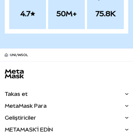
4.7
50M+
75.8K
UNI/WSOL
MetaMask site alt bilgisi
Takas et
Takas İşlemleri
MetaMask Para
Tahmin Et
YENİ
Kripto Al
Geliştiriciler
Perps
YENİ
MetaMask Kart
Dökümantasyon
METAMASK'İ EDİN
RWA'lar