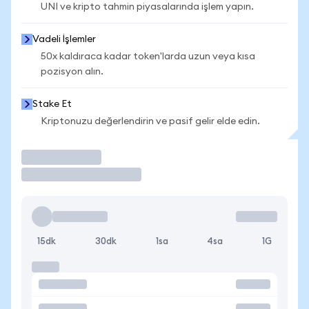
UNI ve kripto tahmin piyasalarında işlem yapın.
Vadeli İşlemler
50x kaldıraca kadar token'larda uzun veya kısa
pozisyon alın.
Stake Et
Kriptonuzu değerlendirin ve pasif gelir elde edin.
İşlem Yap
15dk
30dk
1sa
4sa
1G