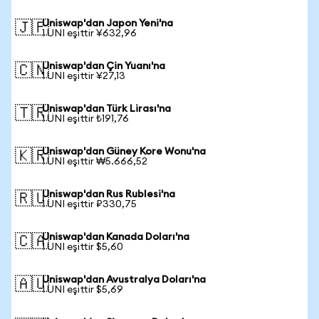
Uniswap'dan Japon Yeni'na
🇯🇵
1 UNI eşittir ¥632,96
Uniswap'dan Çin Yuanı'na
🇨🇳
1 UNI eşittir ¥27,13
Uniswap'dan Türk Lirası'na
🇹🇷
1 UNI eşittir ₺191,76
Uniswap'dan Güney Kore Wonu'na
🇰🇷
1 UNI eşittir ₩5.666,52
Uniswap'dan Rus Rublesi'na
🇷🇺
1 UNI eşittir ₽330,75
Uniswap'dan Kanada Doları'na
🇨🇦
1 UNI eşittir $5,60
Uniswap'dan Avustralya Doları'na
🇦🇺
1 UNI eşittir $5,69