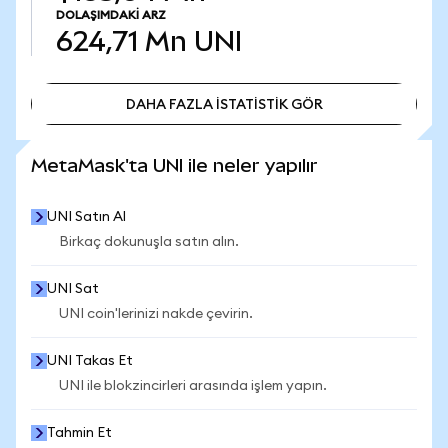
DOLAŞIMDAKI ARZ
624,71 Mn
UNI
DAHA FAZLA İSTATİSTİK GÖR
DAHA FAZLA İSTATİSTİK GÖR
MetaMask'ta UNI ile neler yapılır
UNI Satın Al
Birkaç dokunuşla satın alın.
UNI Sat
UNI coin'lerinizi nakde çevirin.
UNI Takas Et
UNI ile blokzincirleri arasında işlem yapın.
Tahmin Et