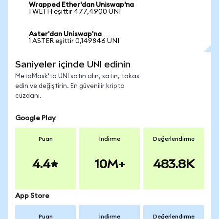
Wrapped Ether'dan Uniswap'na
1 WETH eşittir 477,4900 UNI
Aster'dan Uniswap'na
1 ASTER eşittir 0,149846 UNI
Saniyeler içinde UNI edinin
MetaMask'ta UNI satın alın, satın, takas
edin ve değiştirin. En güvenilir kripto
cüzdanı.
Google Play
Puan
İndirme
Değerlendirme
4.4
10M+
483.8K
App Store
Puan
İndirme
Değerlendirme