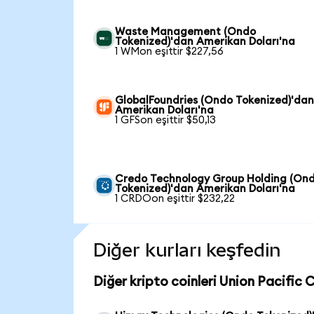
Waste Management (Ondo
Tokenized)'dan Amerikan Doları'na
1 WMon eşittir $227,56
GlobalFoundries (Ondo Tokenized)'da
Amerikan Doları'na
1 GFSon eşittir $50,13
Credo Technology Group Holding (On
Tokenized)'dan Amerikan Doları'na
1 CRDOon eşittir $232,22
Diğer kurları keşfedin
Diğer kripto coinleri Union Pacific