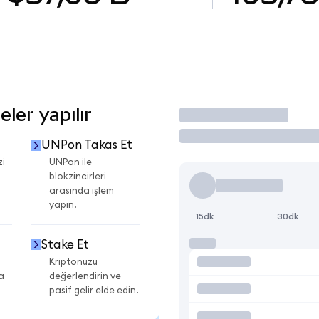
ler yapılır
İşlem Yap
UNPon Takas Et
zi
UNPon ile
blokzincirleri
arasında işlem
yapın.
15dk
30dk
Stake Et
Kriptonuzu
a
değerlendirin ve
pasif gelir elde edin.