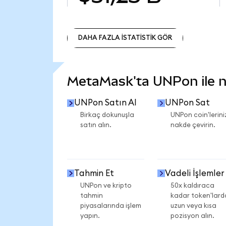
DAHA FAZLA İSTATİSTİK GÖR
DAHA FAZLA İSTATİSTİK GÖR
MetaMask'ta UNPon ile ne
UNPon Satın Al
UNPon Sat
Birkaç dokunuşla
UNPon coin'lerini
satın alın.
nakde çevirin.
Tahmin Et
Vadeli İşlemler
UNPon ve kripto
50x kaldıraca
tahmin
kadar token'lard
piyasalarında işlem
uzun veya kısa
yapın.
pozisyon alın.