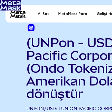
Al Sat
MetaMask Para
Geliştiri
(UNPon - USD
Pacific Corpo
(Ondo Tokeniz
Amerikan Dola
dönüştür
UNPON/USD: 1 UNION PACIFIC COR