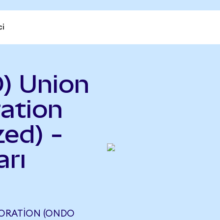
ci
) Union
ration
ed) -
rı
PORATION (ONDO