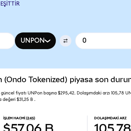
EŞITTIR
UNPON
on (Ondo Tokenized) piyasa son dur
güncel fiyatı UNPon başına $295,42. Dolaşımdaki arzı 105,78 U
değeri $31,25 B .
İŞLEM HACMI
(24S)
DOLAŞIMDAKI ARZ
$57,06 B
105,7