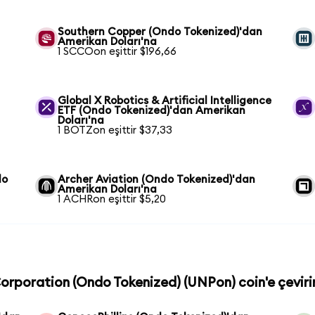
Southern Copper (Ondo Tokenized)'dan
Amerikan Doları'na
1 SCCOon eşittir $196,66
n
Global X Robotics & Artificial Intelligence
ETF (Ondo Tokenized)'dan Amerikan
Doları'na
1 BOTZon eşittir $37,33
do
Archer Aviation (Ondo Tokenized)'dan
Amerikan Doları'na
1 ACHRon eşittir $5,20
 Corporation (Ondo Tokenized) (UNPon) coin'e çeviri