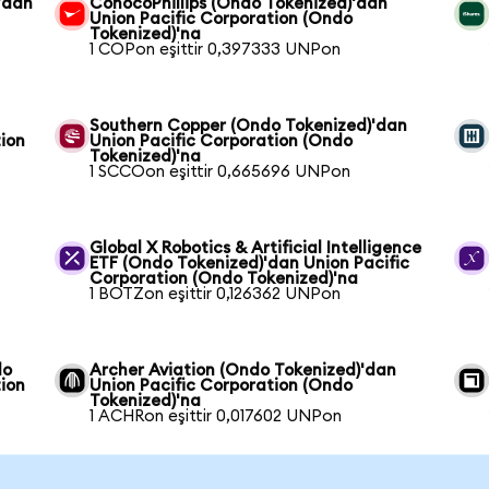
'dan
ConocoPhillips (Ondo Tokenized)'dan
Union Pacific Corporation (Ondo
Tokenized)'na
1 COPon eşittir 0,397333 UNPon
Southern Copper (Ondo Tokenized)'dan
tion
Union Pacific Corporation (Ondo
Tokenized)'na
1 SCCOon eşittir 0,665696 UNPon
n
Global X Robotics & Artificial Intelligence
ETF (Ondo Tokenized)'dan Union Pacific
Corporation (Ondo Tokenized)'na
1 BOTZon eşittir 0,126362 UNPon
do
Archer Aviation (Ondo Tokenized)'dan
tion
Union Pacific Corporation (Ondo
Tokenized)'na
1 ACHRon eşittir 0,017602 UNPon