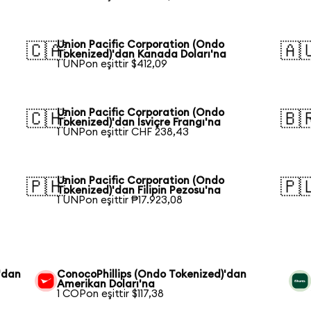
Union Pacific Corporation (Ondo
🇨🇦
🇦
Tokenized)'dan Kanada Doları'na
1 UNPon eşittir $412,09
Union Pacific Corporation (Ondo
🇨🇭
🇧
Tokenized)'dan İsviçre Frangı'na
1 UNPon eşittir CHF 238,43
Union Pacific Corporation (Ondo
🇵🇭
🇵
Tokenized)'dan Filipin Pezosu'na
1 UNPon eşittir ₱17.923,08
'dan
ConocoPhillips (Ondo Tokenized)'dan
Amerikan Doları'na
1 COPon eşittir $117,38