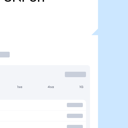
1sa
4sa
1G