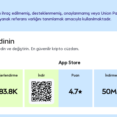
ihraç edilmemiş, desteklenmemiş, onaylanmamış veya Union Pacific
ayanak referans varlığını tanımlamak amacıyla kullanılmaktadır.
dinin
n ve değiştirin. En güvenilir kripto cüzdanı.
App Store
erlendirme
İndir
Puan
İndirme
83.8K
4.7
50M