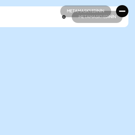
METAMASK'I EDİNİN
METAMASK'I EDİNİN
METAMASK'I EDİNİN
METAMASK'I EDİNİN