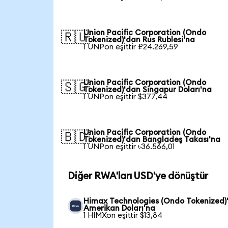
Union Pacific Corporation (Ondo
🇷🇺
Tokenized)'dan Rus Rublesi'na
1 UNPon eşittir ₽24.269,59
Union Pacific Corporation (Ondo
🇸🇬
Tokenized)'dan Singapur Doları'na
1 UNPon eşittir $377,44
Union Pacific Corporation (Ondo
🇧🇩
Tokenized)'dan Bangladeş Takası'na
1 UNPon eşittir ৳36.566,01
Diğer RWA'ları USD'ye dönüştür
Himax Technologies (Ondo Tokenized)
Amerikan Doları'na
1 HIMXon eşittir $13,84