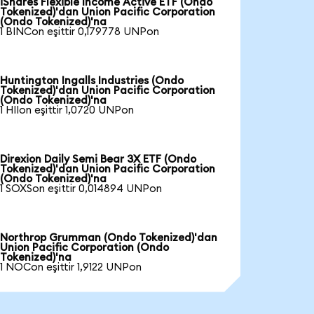
iShares Flexible Income Active ETF (Ondo
Tokenized)'dan Union Pacific Corporation
(Ondo Tokenized)'na
1 BINCon eşittir 0,179778 UNPon
Huntington Ingalls Industries (Ondo
Tokenized)'dan Union Pacific Corporation
(Ondo Tokenized)'na
1 HIIon eşittir 1,0720 UNPon
Direxion Daily Semi Bear 3X ETF (Ondo
Tokenized)'dan Union Pacific Corporation
(Ondo Tokenized)'na
1 SOXSon eşittir 0,014894 UNPon
Northrop Grumman (Ondo Tokenized)'dan
Union Pacific Corporation (Ondo
Tokenized)'na
1 NOCon eşittir 1,9122 UNPon