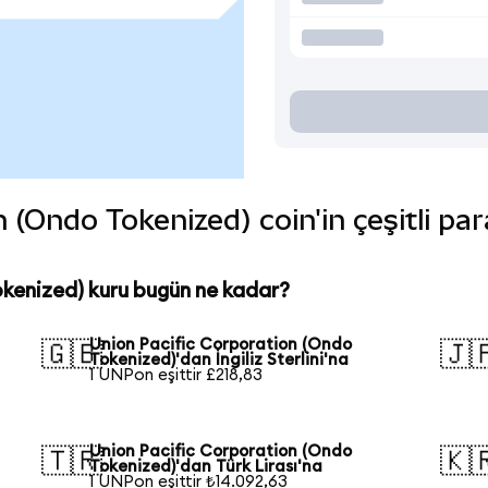
 (Ondo Tokenized) coin'in çeşitli par
kenized) kuru bugün ne kadar?
Union Pacific Corporation (Ondo
🇬🇧
🇯
Tokenized)'dan İngiliz Sterlini'na
1 UNPon eşittir £218,83
Union Pacific Corporation (Ondo
🇹🇷
🇰
Tokenized)'dan Türk Lirası'na
1 UNPon eşittir ₺14.092,63