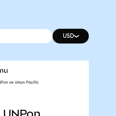
USD
umu
NPon ve Union Pacific
8
UNPon