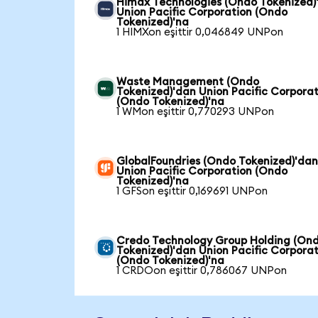
Himax Technologies (Ondo Tokenized)
Union Pacific Corporation (Ondo
Tokenized)'na
1 HIMXon eşittir 0,046849 UNPon
Waste Management (Ondo
Tokenized)'dan Union Pacific Corpora
(Ondo Tokenized)'na
1 WMon eşittir 0,770293 UNPon
GlobalFoundries (Ondo Tokenized)'da
Union Pacific Corporation (Ondo
Tokenized)'na
1 GFSon eşittir 0,169691 UNPon
Credo Technology Group Holding (On
Tokenized)'dan Union Pacific Corpora
(Ondo Tokenized)'na
1 CRDOon eşittir 0,786067 UNPon