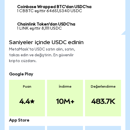
Coinbase Wrapped BTC'dan USDC'na
1 CBBTC eşittir 64651,5340 USDC
Chainlink Token'dan USDC'na
1 LINK eşittir 8,1111 USDC
Saniyeler içinde USDC edinin
MetaMask'ta USDC satın alın, satın,
takas edin ve değiştirin. En güvenilir
kripto cüzdanı.
Google Play
Puan
İndirme
Değerlendirme
4.4
10M+
483.7K
App Store