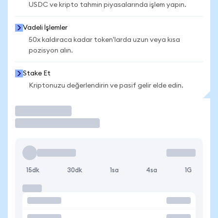
USDC ve kripto tahmin piyasalarında işlem yapın.
Vadeli İşlemler
50x kaldıraca kadar token'larda uzun veya kısa
pozisyon alın.
Stake Et
Kriptonuzu değerlendirin ve pasif gelir elde edin.
İşlem Yap
15dk
30dk
1sa
4sa
1G