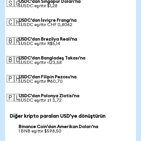
USDC'dan Singapur Doları'na
🇸🇬
1 USDC eşittir $1,28
USDC'dan İsviçre Frangı'na
🇨🇭
1 USDC eşittir CHF 0,8062
USDC'dan Brezilya Reali'na
🇧🇷
1 USDC eşittir R$5,14
USDC'dan Bangladeş Takası'na
🇧🇩
1 USDC eşittir ৳123,58
USDC'dan Filipin Pezosu'na
🇵🇭
1 USDC eşittir ₱60,70
USDC'dan Polonya Zlotisi'na
🇵🇱
1 USDC eşittir zł 3,72
Diğer kripto paraları USD'ye dönüştürün
Binance Coin'dan Amerikan Doları'na
1 BNB eşittir $598,50