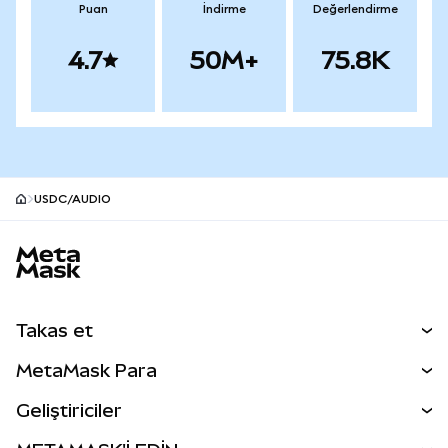
Puan
İndirme
Değerlendirme
4.7
50M+
75.8K
USDC/AUDIO
MetaMask site alt bilgisi
Takas et
Takas İşlemleri
MetaMask Para
Tahmin Et
YENİ
Kripto Al
Geliştiriciler
Perps
YENİ
MetaMask Kart
Dökümantasyon