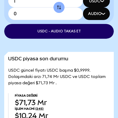
USDC
AUDIO
USDC - AUDIO TAKAS ET
USDC piyasa son durumu
USDC güncel fiyatı USDC başına $0,9999.
Dolaşımdaki arzı 71,74 Mr USDC ve USDC toplam
piyasa değeri $71,73 Mr .
PIYASA DEĞERI
$71,73 Mr
İŞLEM HACMI
(24S)
$10,24 Mr