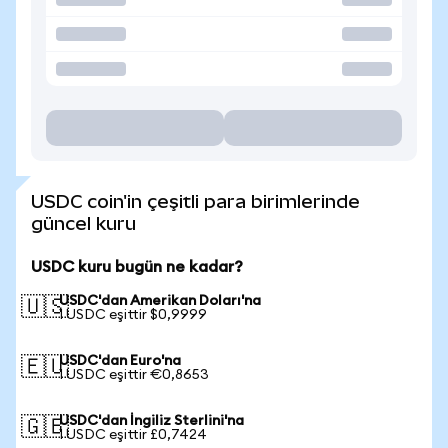
USDC coin'in çeşitli para birimlerinde
güncel kuru
USDC kuru bugün ne kadar?
USDC'dan Amerikan Doları'na
🇺🇸
1 USDC eşittir $0,9999
USDC'dan Euro'na
🇪🇺
1 USDC eşittir €0,8653
USDC'dan İngiliz Sterlini'na
🇬🇧
1 USDC eşittir £0,7424