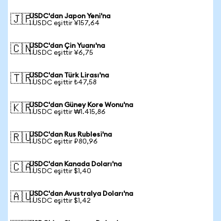
USDC'dan Japon Yeni'na
🇯🇵
1 USDC eşittir ¥157,64
USDC'dan Çin Yuanı'na
🇨🇳
1 USDC eşittir ¥6,75
USDC'dan Türk Lirası'na
🇹🇷
1 USDC eşittir ₺47,58
USDC'dan Güney Kore Wonu'na
🇰🇷
1 USDC eşittir ₩1.415,86
USDC'dan Rus Rublesi'na
🇷🇺
1 USDC eşittir ₽80,96
USDC'dan Kanada Doları'na
🇨🇦
1 USDC eşittir $1,40
USDC'dan Avustralya Doları'na
🇦🇺
1 USDC eşittir $1,42