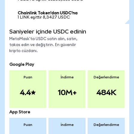
Chainlink Token'dan USDC'na
1 LINK eşittir 8,3427 USDC
Saniyeler içinde USDC edinin
MetaMask'ta USDC satın alın, satın,
takas edin ve değiştirin. En güvenilir
kripto cüzdanı.
Google Play
Puan
İndirme
Değerlendirme
4.4
10M+
484K
App Store
Puan
İndirme
Değerlendirme