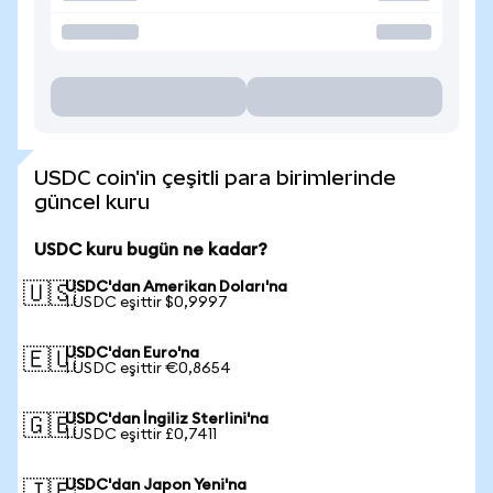
USDC coin'in çeşitli para birimlerinde
güncel kuru
USDC kuru bugün ne kadar?
USDC'dan Amerikan Doları'na
🇺🇸
1 USDC eşittir $0,9997
USDC'dan Euro'na
🇪🇺
1 USDC eşittir €0,8654
USDC'dan İngiliz Sterlini'na
🇬🇧
1 USDC eşittir £0,7411
USDC'dan Japon Yeni'na