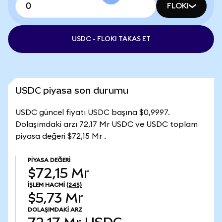
FLOKI
USDC - FLOKI TAKAS ET
USDC piyasa son durumu
USDC güncel fiyatı USDC başına $0,9997.
Dolaşımdaki arzı 72,17 Mr USDC ve USDC toplam
piyasa değeri $72,15 Mr .
PIYASA DEĞERI
$72,15 Mr
İŞLEM HACMI
(24S)
$5,73 Mr
DOLAŞIMDAKI ARZ