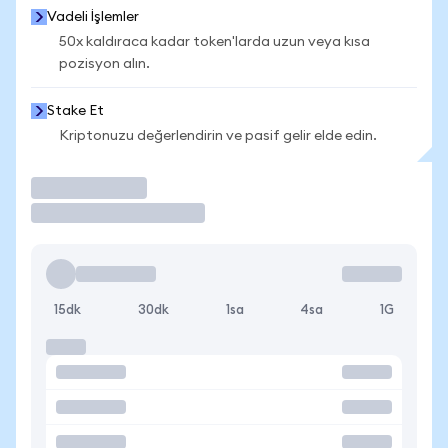
Vadeli İşlemler
50x kaldıraca kadar token'larda uzun veya kısa
pozisyon alın.
Stake Et
Kriptonuzu değerlendirin ve pasif gelir elde edin.
İşlem Yap
15dk
30dk
1sa
4sa
1G