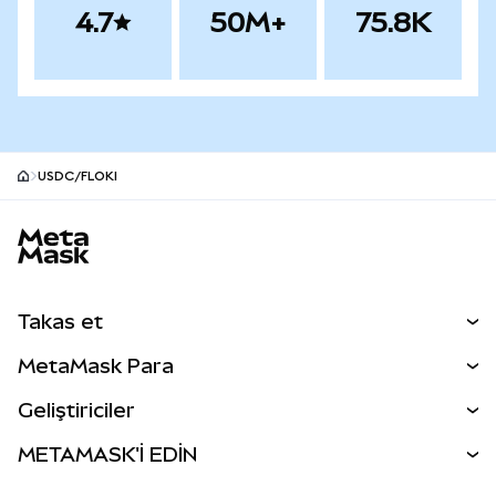
4.7
50M+
75.8K
USDC/FLOKI
MetaMask site alt bilgisi
Takas et
Takas İşlemleri
MetaMask Para
Tahmin Et
YENİ
Kripto Al
Geliştiriciler
Perps
YENİ
MetaMask Kart
Dökümantasyon
METAMASK'İ EDİN
RWA'lar
mUSD
YENİ
Kontrol Paneli
İşlem Kalkanı