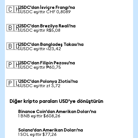
USDC'dan İsviçre Frangı'na
🇨🇭
1 USDC eşittir CHF 0,8089
USDC'dan Brezilya Reali'na
🇧🇷
1 USDC eşittir R$5,08
USDC'dan Bangladeş Takası'na
🇧🇩
1 USDC eşittir ৳123,42
USDC'dan Filipin Pezosu'na
🇵🇭
1 USDC eşittir ₱60,75
USDC'dan Polonya Zlotisi'na
🇵🇱
1 USDC eşittir zł 3,72
Diğer kripto paraları USD'ye dönüştürün
Binance Coin'dan Amerikan Doları'na
1 BNB eşittir $608,26
Solana'dan Amerikan Doları'na
1 SOL eşittir $77,26