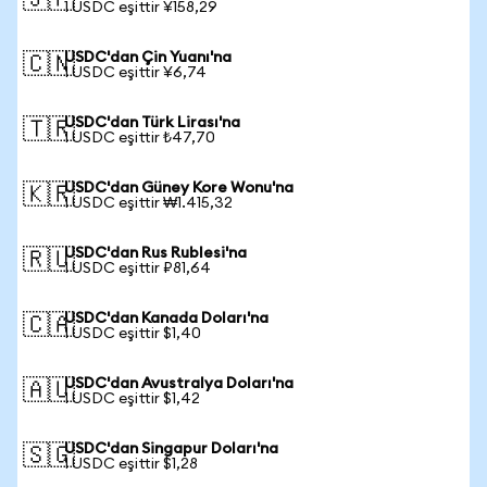
🇯🇵
1 USDC eşittir ¥158,29
USDC'dan Çin Yuanı'na
🇨🇳
1 USDC eşittir ¥6,74
USDC'dan Türk Lirası'na
🇹🇷
1 USDC eşittir ₺47,70
USDC'dan Güney Kore Wonu'na
🇰🇷
1 USDC eşittir ₩1.415,32
USDC'dan Rus Rublesi'na
🇷🇺
1 USDC eşittir ₽81,64
USDC'dan Kanada Doları'na
🇨🇦
1 USDC eşittir $1,40
USDC'dan Avustralya Doları'na
🇦🇺
1 USDC eşittir $1,42
USDC'dan Singapur Doları'na
🇸🇬
1 USDC eşittir $1,28