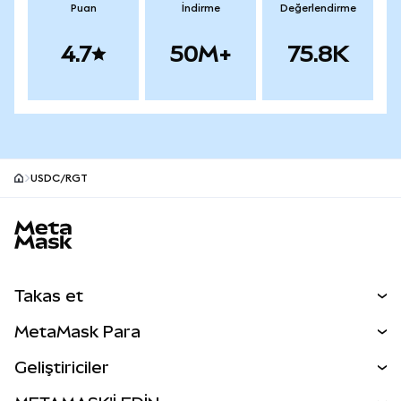
Puan
İndirme
Değerlendirme
4.7
50M+
75.8K
USDC/RGT
MetaMask site alt bilgisi
Takas et
Takas İşlemleri
MetaMask Para
Tahmin Et
YENİ
Kripto Al
Geliştiriciler
Perps
YENİ
MetaMask Kart
Dökümantasyon