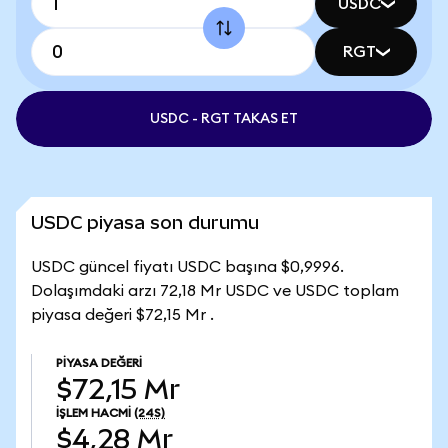
USDC
RGT
USDC - RGT TAKAS ET
USDC piyasa son durumu
USDC güncel fiyatı USDC başına $0,9996.
Dolaşımdaki arzı 72,18 Mr USDC ve USDC toplam
piyasa değeri $72,15 Mr .
PIYASA DEĞERI
$72,15 Mr
İŞLEM HACMI
(24S)
$4,28 Mr