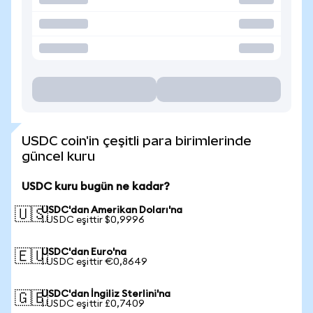
USDC coin'in çeşitli para birimlerinde
güncel kuru
USDC kuru bugün ne kadar?
USDC'dan Amerikan Doları'na
🇺🇸
1 USDC eşittir $0,9996
USDC'dan Euro'na
🇪🇺
1 USDC eşittir €0,8649
USDC'dan İngiliz Sterlini'na
🇬🇧
1 USDC eşittir £0,7409