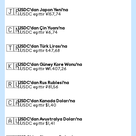
USDC'dan Japon Yeni'na
🇯🇵
1 USDC eşittir ¥157,74
USDC'dan Çin Yuanı'na
🇨🇳
1 USDC eşittir ¥6,74
USDC'dan Türk Lirası'na
🇹🇷
1 USDC eşittir ₺47,68
USDC'dan Güney Kore Wonu'na
🇰🇷
1 USDC eşittir ₩1.407,26
USDC'dan Rus Rublesi'na
🇷🇺
1 USDC eşittir ₽81,56
USDC'dan Kanada Doları'na
🇨🇦
1 USDC eşittir $1,40
USDC'dan Avustralya Doları'na
🇦🇺
1 USDC eşittir $1,41