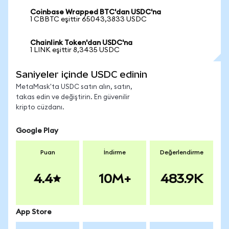
Coinbase Wrapped BTC'dan USDC'na
1 CBBTC eşittir 65043,3833 USDC
Chainlink Token'dan USDC'na
1 LINK eşittir 8,3435 USDC
Saniyeler içinde USDC edinin
MetaMask'ta USDC satın alın, satın,
takas edin ve değiştirin. En güvenilir
kripto cüzdanı.
Google Play
Puan
İndirme
Değerlendirme
4.4
10M+
483.9K
App Store