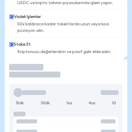
USDC ve kripto tahmin piyasalarında işlem yapın.
Vadeli İşlemler
50x kaldıraca kadar token'larda uzun veya kısa
pozisyon alın.
Stake Et
Kriptonuzu değerlendirin ve pasif gelir elde edin.
İşlem Yap
15dk
30dk
1sa
4sa
1G