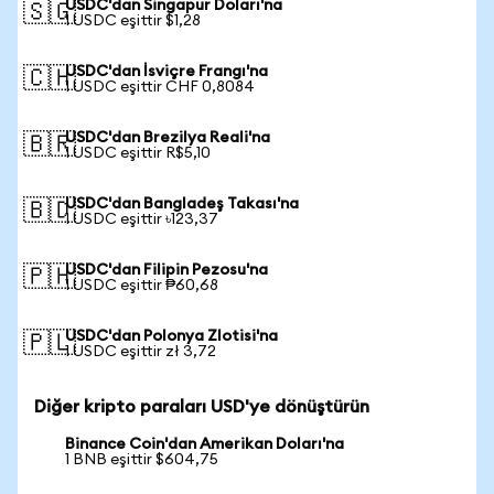
USDC'dan Singapur Doları'na
🇸🇬
1 USDC eşittir $1,28
USDC'dan İsviçre Frangı'na
🇨🇭
1 USDC eşittir CHF 0,8084
USDC'dan Brezilya Reali'na
🇧🇷
1 USDC eşittir R$5,10
USDC'dan Bangladeş Takası'na
🇧🇩
1 USDC eşittir ৳123,37
USDC'dan Filipin Pezosu'na
🇵🇭
1 USDC eşittir ₱60,68
USDC'dan Polonya Zlotisi'na
🇵🇱
1 USDC eşittir zł 3,72
Diğer kripto paraları USD'ye dönüştürün
Binance Coin'dan Amerikan Doları'na
1 BNB eşittir $604,75