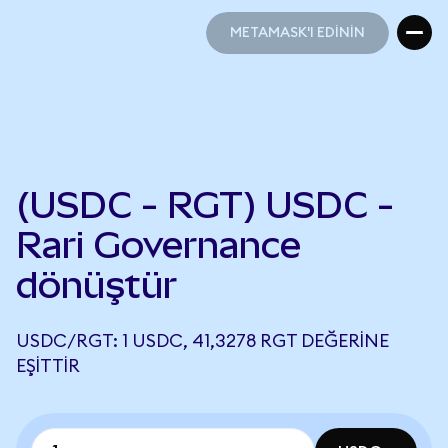
METAMASK'I EDİNİN
METAMASK'I EDİNİN
(USDC - RGT) USDC -
Rari Governance
dönüştür
USDC/RGT: 1 USDC, 41,3278 RGT DEĞERINE
EŞITTIR