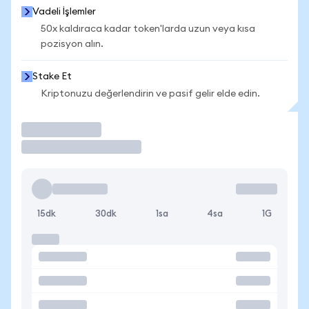
Vadeli İşlemler
50x kaldıraca kadar token'larda uzun veya kısa
pozisyon alın.
Stake Et
Kriptonuzu değerlendirin ve pasif gelir elde edin.
İşlem Yap
15dk
30dk
1sa
4sa
1G