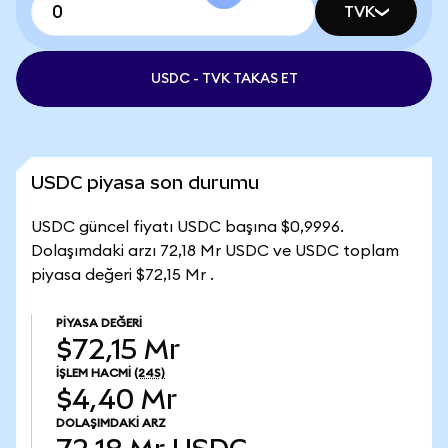
TVK
USDC - TVK TAKAS ET
USDC piyasa son durumu
USDC güncel fiyatı USDC başına $0,9996.
Dolaşımdaki arzı 72,18 Mr USDC ve USDC toplam
piyasa değeri $72,15 Mr .
PIYASA DEĞERI
$72,15 Mr
İŞLEM HACMI
(24S)
$4,40 Mr
DOLAŞIMDAKI ARZ