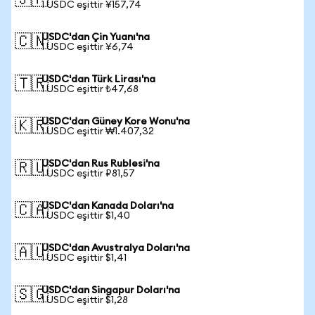
🇯🇵
1 USDC eşittir ¥157,74
USDC'dan Çin Yuanı'na
🇨🇳
1 USDC eşittir ¥6,74
USDC'dan Türk Lirası'na
🇹🇷
1 USDC eşittir ₺47,68
USDC'dan Güney Kore Wonu'na
🇰🇷
1 USDC eşittir ₩1.407,32
USDC'dan Rus Rublesi'na
🇷🇺
1 USDC eşittir ₽81,57
USDC'dan Kanada Doları'na
🇨🇦
1 USDC eşittir $1,40
USDC'dan Avustralya Doları'na
🇦🇺
1 USDC eşittir $1,41
USDC'dan Singapur Doları'na
🇸🇬
1 USDC eşittir $1,28