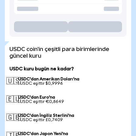
USDC coin'in çeşitli para birimlerinde
güncel kuru
USDC kuru bugün ne kadar?
USDC'dan Amerikan Doları'na
🇺🇸
1 USDC eşittir $0,9996
USDC'dan Euro'na
🇪🇺
1 USDC eşittir €0,8649
USDC'dan İngiliz Sterlini'na
🇬🇧
1 USDC eşittir £0,7409
USDC'dan Japon Yeni'na