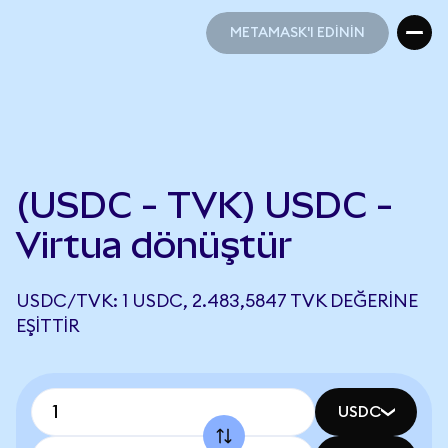
METAMASK'I EDİNİN
METAMASK'I EDİNİN
(USDC - TVK) USDC -
Virtua dönüştür
USDC/TVK: 1 USDC, 2.483,5847 TVK DEĞERINE
EŞITTIR
USDC