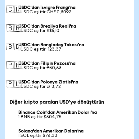
USDC'dan İsviçre Frangı'na
🇨🇭
1 USDC eşittir CHF 0,8092
USDC'dan Brezilya Reali'na
🇧🇷
1 USDC eşittir R$5,10
USDC'dan Bangladeş Takası'na
🇧🇩
1 USDC eşittir ৳123,37
USDC'dan Filipin Pezosu'na
🇵🇭
1 USDC eşittir ₱60,68
USDC'dan Polonya Zlotisi'na
🇵🇱
1 USDC eşittir zł 3,72
Diğer kripto paraları USD'ye dönüştürün
Binance Coin'dan Amerikan Doları'na
1 BNB eşittir $604,75
Solana'dan Amerikan Doları'na
1 SOL eşittir $76,33