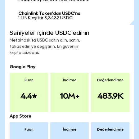
Chainlink Token'dan USDC'na
1 LINK eşittir 8,3432 USDC
Saniyeler içinde USDC edinin
MetaMask'ta USDC satın alın, satın,
takas edin ve değiştirin. En güvenilir
kripto cüzdanı.
Google Play
Puan
İndirme
Değerlendirme
4.4
10M+
483.9K
App Store
Puan
İndirme
Değerlendirme