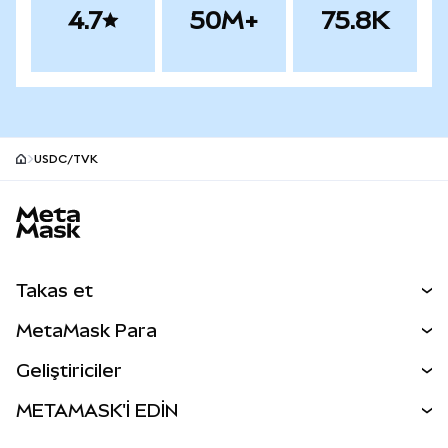
4.7
50M+
75.8K
USDC/TVK
MetaMask site alt bilgisi
Takas et
Takas İşlemleri
MetaMask Para
Tahmin Et
YENİ
Kripto Al
Geliştiriciler
Perps
YENİ
MetaMask Kart
Dökümantasyon
METAMASK'İ EDİN
RWA'lar
mUSD
YENİ
Kontrol Paneli
İşlem Kalkanı