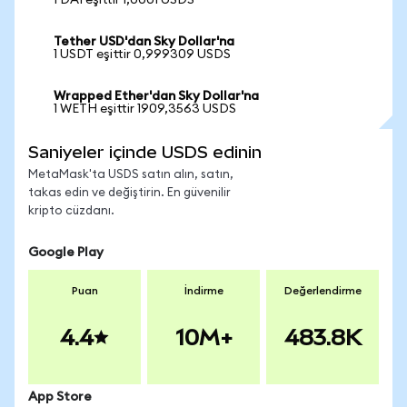
1 DAI eşittir 1,0001 USDS
Tether USD'dan Sky Dollar'na
1 USDT eşittir 0,999309 USDS
Wrapped Ether'dan Sky Dollar'na
1 WETH eşittir 1909,3563 USDS
Saniyeler içinde USDS edinin
MetaMask'ta USDS satın alın, satın,
takas edin ve değiştirin. En güvenilir
kripto cüzdanı.
Google Play
Puan
İndirme
Değerlendirme
4.4
10M+
483.8K
App Store