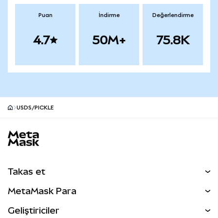
Puan
İndirme
Değerlendirme
4.7
50M+
75.8K
USDS/PICKLE
MetaMask site alt bilgisi
Takas et
Takas İşlemleri
MetaMask Para
Tahmin Et
YENİ
Kripto Al
Geliştiriciler
Perps
YENİ