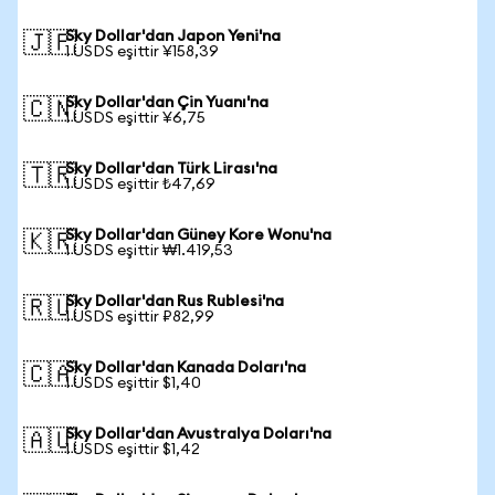
Sky Dollar'dan Japon Yeni'na
🇯🇵
1 USDS eşittir ¥158,39
Sky Dollar'dan Çin Yuanı'na
🇨🇳
1 USDS eşittir ¥6,75
Sky Dollar'dan Türk Lirası'na
🇹🇷
1 USDS eşittir ₺47,69
Sky Dollar'dan Güney Kore Wonu'na
🇰🇷
1 USDS eşittir ₩1.419,53
Sky Dollar'dan Rus Rublesi'na
🇷🇺
1 USDS eşittir ₽82,99
Sky Dollar'dan Kanada Doları'na
🇨🇦
1 USDS eşittir $1,40
Sky Dollar'dan Avustralya Doları'na
🇦🇺
1 USDS eşittir $1,42