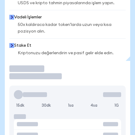
USDS ve kripto tahmin piyasalarında işlem yapın.
Vadeli İşlemler
50x kaldıraca kadar token'larda uzun veya kısa
pozisyon alın.
Stake Et
Kriptonuzu değerlendirin ve pasif gelir elde edin.
İşlem Yap
15dk
30dk
1sa
4sa
1G