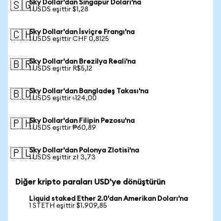
Sky Dollar'dan Singapur Doları'na
🇸🇬
1 USDS eşittir $1,28
Sky Dollar'dan İsviçre Frangı'na
🇨🇭
1 USDS eşittir CHF 0,8125
Sky Dollar'dan Brezilya Reali'na
🇧🇷
1 USDS eşittir R$5,12
Sky Dollar'dan Bangladeş Takası'na
🇧🇩
1 USDS eşittir ৳124,00
Sky Dollar'dan Filipin Pezosu'na
🇵🇭
1 USDS eşittir ₱60,89
Sky Dollar'dan Polonya Zlotisi'na
🇵🇱
1 USDS eşittir zł 3,73
Diğer kripto paraları USD'ye dönüştürün
Liquid staked Ether 2.0'dan Amerikan Doları'na
1 STETH eşittir $1.909,85